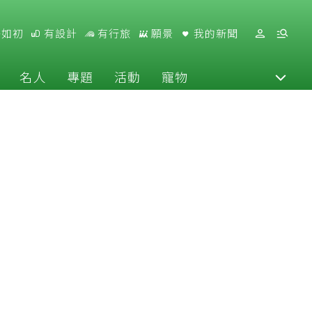
好如初
有設計
有行旅
願景
我的新聞
名人
專題
活動
寵物