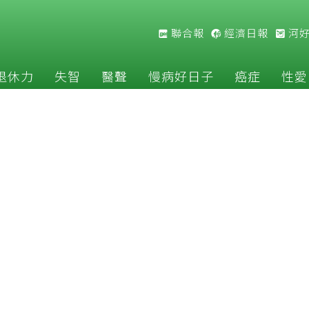
聯合報
經濟日報
河
退休力
失智
醫聲
慢病好日子
癌症
性愛