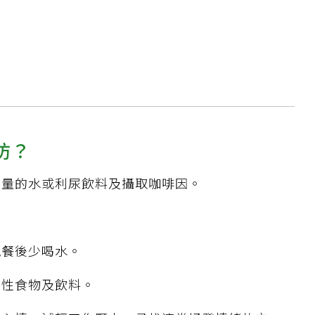
。
防？
大量的水或利尿飲料及攝取咖啡因。
晚餐後少喝水。
激性食物及飲料。