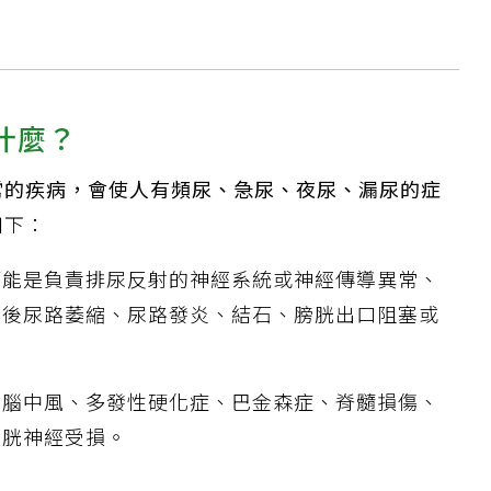
什麼？
常的疾病，會使人有頻尿、急尿、夜尿、漏尿的症
如下：
可能是負責排尿反射的神經系統或神經傳導異常、
經後尿路萎縮、尿路發炎、結石、膀胱出口阻塞或
：腦中風、多發性硬化症、巴金森症、脊髓損傷、
膀胱神經受損。