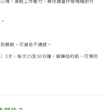
的心情，減輕工作壓力，尋找適當抒發情緒的方
重。
菌到膀胱，可減低不適感。
）3次，每次25至30分鐘，鍛鍊括約肌，可預防