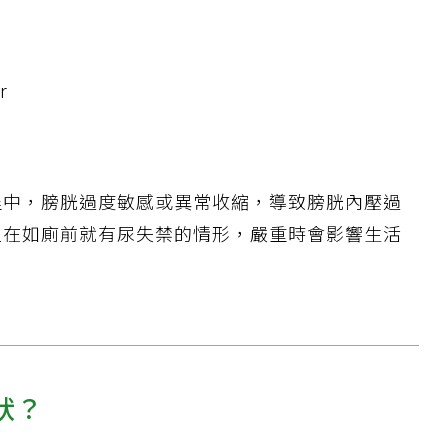
r
程中，膀胱過度敏感或異常收縮，導致膀胱內壓過
但在如廁前就有尿失禁的情形，嚴重時會影響生活
狀？