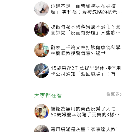
看更多
最新文章
睡眠不足「血管如擰抹布被擠
壓」 專科醫：最被忽略的抗老方
法
吃飯時喝水稀釋胃酸不消化？營
養師揭「反而有好處」某些族群
才要禁