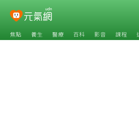
焦點
養生
醫療
百科
影音
課程