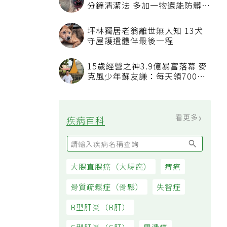
發表上千篇文章打臉健康偽科學
林慶順教授驚傳意外過世
45歲男存2千萬提早退休 接信用
卡公司通知「淚回職場」：有錢
也碰壁
看更多
大家都在看
被認為無用的東西反幫了大忙！
50歲婦慶幸沒隨手丟棄的3樣物
品
電風扇滿是灰塵？家事達人教1
分鐘清潔法 多加一物還能防髒汙
附著
坪林獨居老翁離世無人知 13犬
守屋護遺體伴最後一程
15歲經營之神3.9億暴富落幕 麥