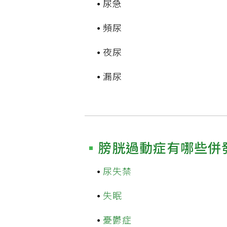
尿急
頻尿
夜尿
漏尿
膀胱過動症有哪些併
尿失禁
失眠
憂鬱症