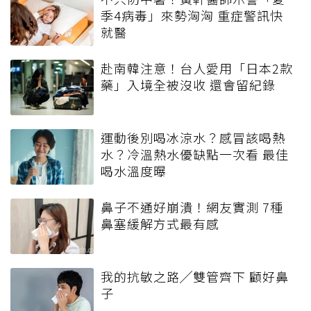
季4病毒」來勢洶洶 重症警訊快
就醫
赴南韓注意！台人愛用「日本2款
藥」入境全被沒收 還會留紀錄
運動後別喝冰涼水？感冒該喝熱
水？冷溫熱水優缺點一次看 最佳
喝水溫度曝
鼻子不通好崩潰！網友實測 7種
鼻塞緩解方式最有感
我的抗敏之路╱雙管齊下 顧好鼻
子