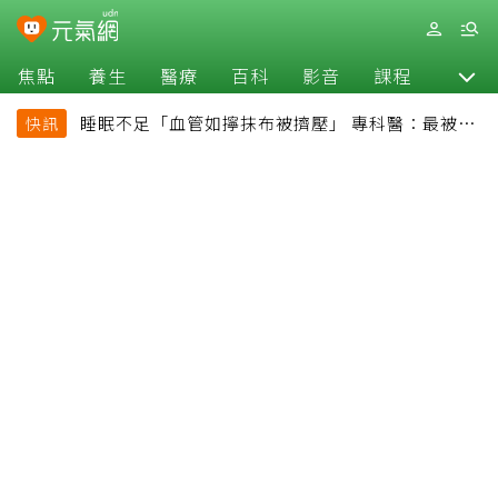
焦點
養生
醫療
百科
影音
課程
退休
睡眠不足「血管如擰抹布被擠壓」 專科醫：最被忽
快訊
略的抗老方法