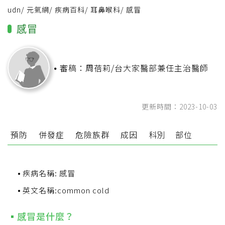
udn
/
元氣網
/
疾病百科
/
耳鼻喉科
/
感冒
感冒
審稿：周蓓莉/台大家醫部兼任主治醫師
更新時間：2023-10-03
預防
併發症
危險族群
成因
科別
部位
疾病名稱: 感冒
英文名稱:common cold
感冒是什麼？