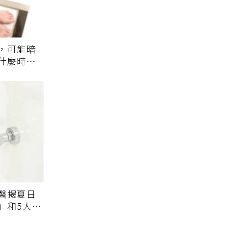
，可能暗
什麼時候
醫揭夏日
」和5大錯