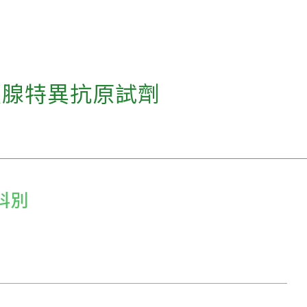
腺特異抗原試劑
科別