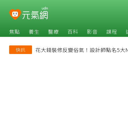
焦點
養生
醫療
百科
影音
課程
花大錢裝修反變俗氣！設計師點名5大N
快訊