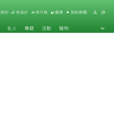
好如初
有設計
有行旅
願景
我的新聞
名人
專題
活動
寵物