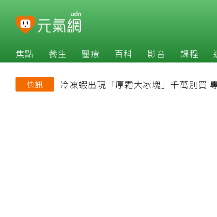
焦點
養生
醫療
百科
影音
課程
冷凍蝦出現「厚霜大冰塊」千萬別買 
快訊