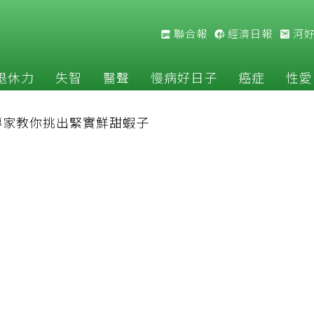
聯合報
經濟日報
河
退休力
失智
醫聲
慢病好日子
癌症
性愛
專家教你挑出緊實鮮甜蝦子