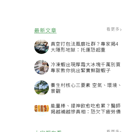
看更多
最新文章
真空打包法風靡社群？專家揭4
大隱形地獄：托運恐超重
冷凍蝦出現厚霜大冰塊千萬別買
專家教你挑出緊實鮮甜蝦子
養生村核心三要素 空氣、環境、
景觀
能量棒、提神飲愈吃愈累？醫師
揭越補越慘真相：恐欠下疲勞債
看更多