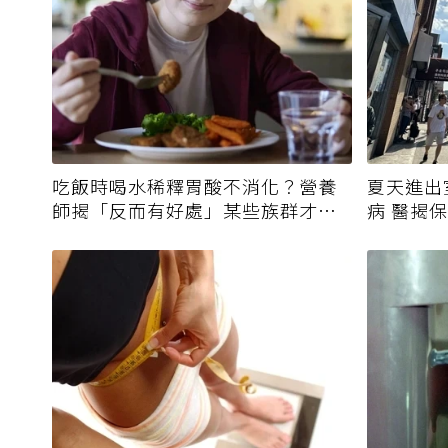
吃飯時喝水稀釋胃酸不消化？營養
夏天進出
師揭「反而有好處」某些族群才要
病 醫揭
禁