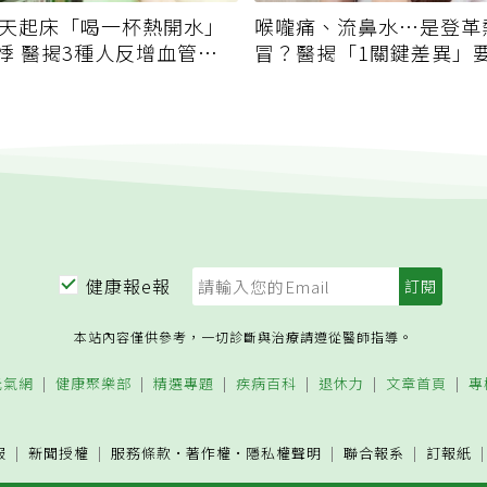
每天起床「喝一杯熱開水」
喉嚨痛、流鼻水⋯是登革
悸 醫揭3種人反增血管負
冒？醫揭「1關鍵差異」
健康報e報
本站內容僅供參考，一切診斷與治療請遵從醫師指導。
元氣網
健康聚樂部
精選專題
疾病百科
退休力
文章首頁
專
服
新聞授權
服務條款
·
著作權
·
隱私權聲明
聯合報系
訂報紙