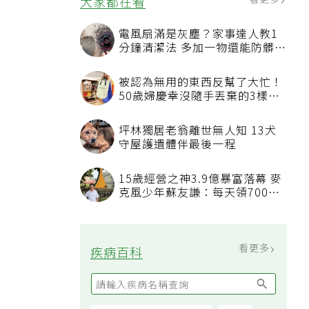
大家都在看
電風扇滿是灰塵？家事達人教1
分鐘清潔法 多加一物還能防髒汙
附著
被認為無用的東西反幫了大忙！
50歲婦慶幸沒隨手丟棄的3樣物
品
坪林獨居老翁離世無人知 13犬
守屋護遺體伴最後一程
15歲經營之神3.9億暴富落幕 麥
克風少年蘇友謙：每天領700元
過日子
看更多
疾病百科