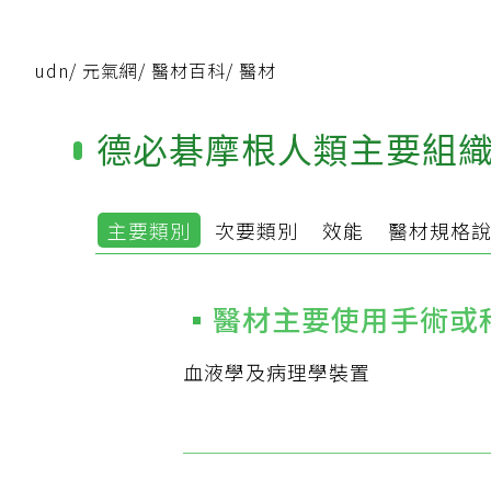
udn
/
元氣網
/
醫材百科
/
醫材
德必碁摩根人類主要組織
主要類別
次要類別
效能
醫材規格
醫材主要使用手術或
血液學及病理學裝置