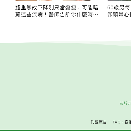
體重無故下降別只當變瘦，可能暗
60歲男
藏這些疾病！醫師告訴你什麼時候
卻頭暈心
該就醫？
擔
關於
刊登廣告
FAQ
·
客