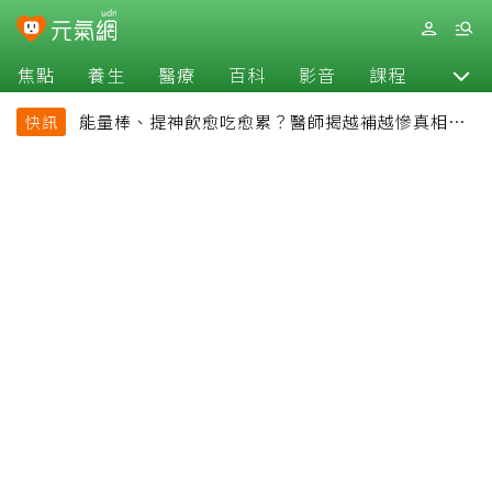
焦點
養生
醫療
百科
影音
課程
退休
能量棒、提神飲愈吃愈累？醫師揭越補越慘真相：
快訊
恐欠下疲勞債