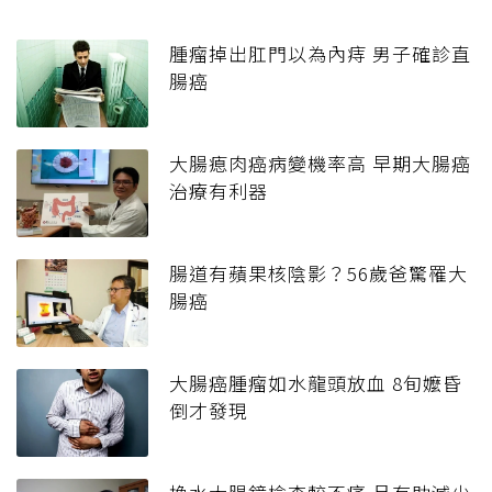
腫瘤掉出肛門以為內痔 男子確診直
腸癌
大腸瘜肉癌病變機率高 早期大腸癌
治療有利器
腸道有蘋果核陰影？56歲爸驚罹大
腸癌
大腸癌腫瘤如水龍頭放血 8旬嬤昏
倒才發現