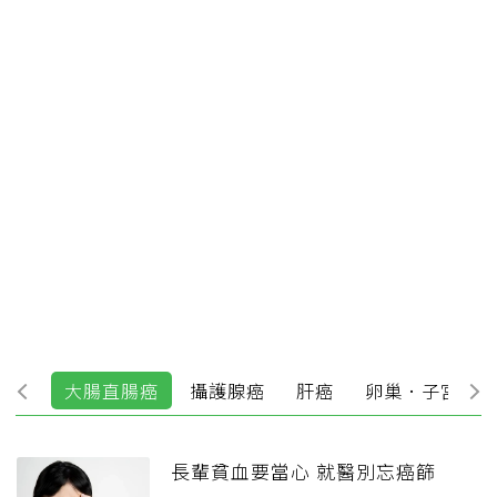
道癌
大腸直腸癌
攝護腺癌
肝癌
卵巢．子宮
長輩貧血要當心 就醫別忘癌篩