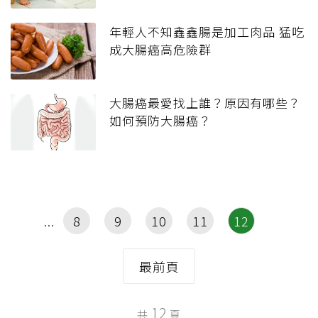
年輕人不知鑫鑫腸是加工肉品 猛吃
成大腸癌高危險群
大腸癌最愛找上誰？原因有哪些？
如何預防大腸癌？
8
9
10
11
12
最前頁
12
共
頁