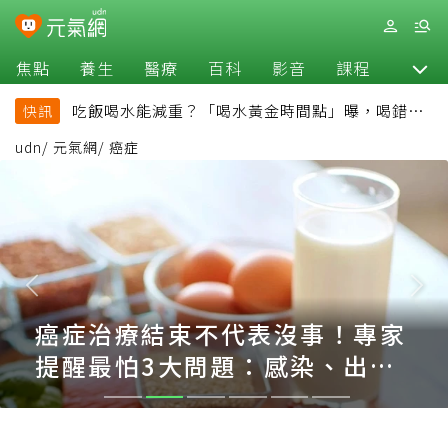
焦點
養生
醫療
百科
影音
課程
退休
吃飯喝水能減重？「喝水黃金時間點」曝，喝錯時
快訊
機反而吃更多
udn
/
元氣網
/
癌症
癌症治療結束不代表沒事！專家
提醒最怕3大問題：感染、出
血、體力撐不住