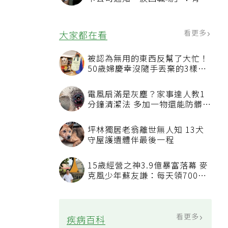
也碰壁
看更多
大家都在看
被認為無用的東西反幫了大忙！
50歲婦慶幸沒隨手丟棄的3樣物
品
電風扇滿是灰塵？家事達人教1
分鐘清潔法 多加一物還能防髒汙
附著
坪林獨居老翁離世無人知 13犬
守屋護遺體伴最後一程
15歲經營之神3.9億暴富落幕 麥
克風少年蘇友謙：每天領700元
過日子
看更多
疾病百科