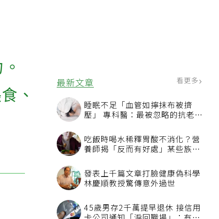
力。
看更多
最新文章
餵食、
睡眠不足「血管如擰抹布被擠
壓」 專科醫：最被忽略的抗老方
法
吃飯時喝水稀釋胃酸不消化？營
養師揭「反而有好處」某些族群
才要禁
發表上千篇文章打臉健康偽科學
林慶順教授驚傳意外過世
45歲男存2千萬提早退休 接信用
卡公司通知「淚回職場」：有錢