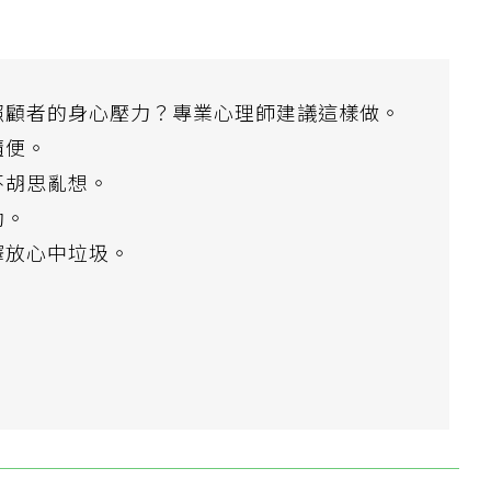
照顧者的身心壓力？專業心理師建議這樣做。
隨便。
不胡思亂想。
動。
釋放心中垃圾。