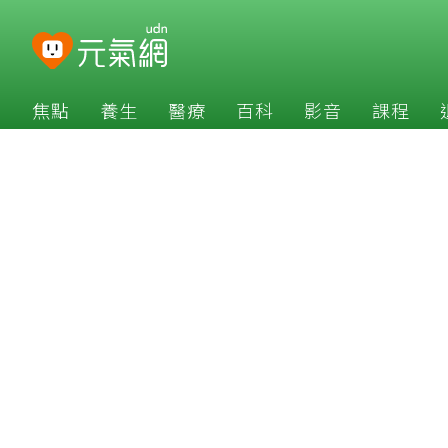
焦點
養生
醫療
百科
影音
課程