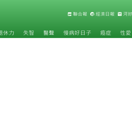
聯合報
經濟日報
河
退休力
失智
醫聲
慢病好日子
癌症
性愛