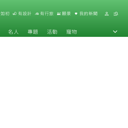
好如初
有設計
有行旅
願景
我的新聞
名人
專題
活動
寵物