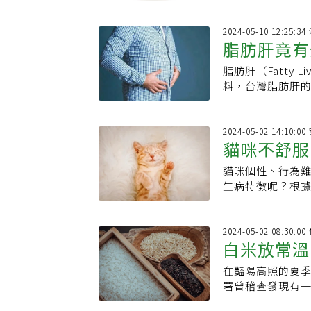
享，一名男性病患
2024-05-10 12:25:
脂肪肝竟有
脂肪肝（Fatty
食方式」最
料，台灣脂肪肝的
但其實很多外表
2024-05-02 14:10:
貓咪不舒服
貓咪個性、行為
期健檢、早
生病特徵呢？根
現象廣見於各縣
2024-05-02 08:30:
白米放常溫
在豔陽高照的夏
易產生黃麴
署曾稽查發現有一
素（Aflatox