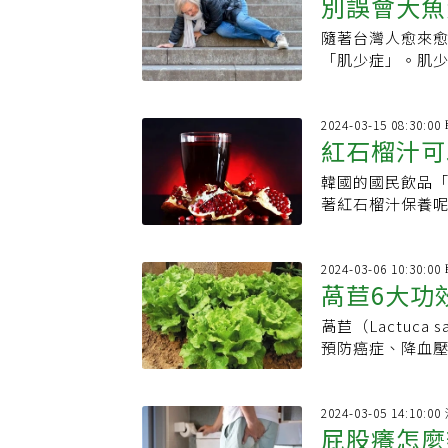
別誤會大魚
隨著台灣人愈來
大！陳亮恭
「肌少症」。肌
只影響身體健康
2024-03-15 08:30:
紅石榴汁可
韓國的國民飲品
功效、2禁
著紅石榴汁保養
有超高抗氧化力
2024-03-06 10:30:
萵苣6大功
萵苣（Lactuc
結球、半結
預防癌症、降血
效？常見品種有
2024-03-05 14:10:
屁股癢怎麼