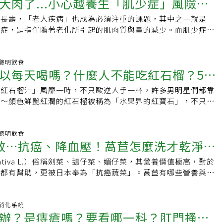
大肉了...小心越養生「肌少症」風險越
愈長壽，「老人疾病」也成為必須注重的課題，其中之一就是
教你：怎麼吃、怎麼動才能留住肌肉
少症，是指伴隨著老化所引起的肌肉質與量的減少。而肌少症不
，行動能力、生活品質，甚至增加跌倒風險、認知功能
00 聰明飲食
以每天喝嗎？什麼人不能吃紅石榴？5大
「紅石榴汁」風靡一時，不只歐逆人手一杯，許多男明星們都靠
忌、怎麼吃一次看
呢～顏色鮮艷紅潤的紅石榴被稱為「水果界的紅寶石」，不只具
，還可對抗心血管疾病，同時內含果粒多，有多子多
00 聰明飲食
效…抗癌、降血壓！萵苣怎麼洗才乾淨？
a sativa L.）俗稱劍菜、鵝仔菜、媚仔菜，其營養價值極高，對於
球，清洗方法略不同
壓都有幫助，更被日本奉為「抗癌蔬菜」。萵苣有哪些營養與功
哪些？本文一次整理，文末教你
00 消化系統
辦？是痔瘡嗎？要看哪一科？肛門搔癢