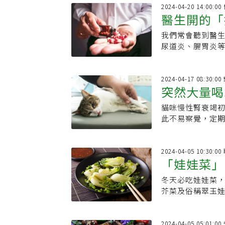
2024-04-20 14:00:
醫生開的「
我們常會聽到醫
吃？忘記按
尿道炎、腸胃炎
有越來越多種類
2024-04-17 08:30:
突然大量喝
貓咪慢性腎衰竭
貓症狀、飲
此不易察覺，定期
逐漸成長，但貓
2024-04-05 10:30:
「娃娃菜」
冬天必吃娃娃菜
譜一次整理
芥菜及俗稱翠玉
兩者如何區分？
2024-04-05 05:01: