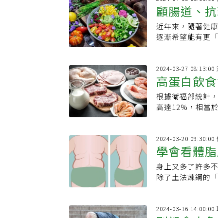
顧腸道、抗
近年來，隨著健
處！想補充
逐漸希望能有更
題，使兼具環境友
2024-03-27 08:13:
高蛋白飲食
根據衛福部統計，台灣
醫師破解慢
高達12%，相當
症狀，有超過9成
2024-03-20 09:30:
學會看體脂
身上又多了許多
標準表看這
除了土法煉鋼的
幫助讓減肥更有效
2024-03-16 14:00: