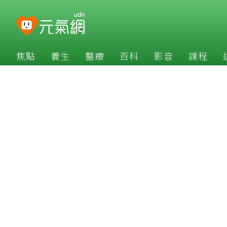
焦點
養生
醫療
百科
影音
課程