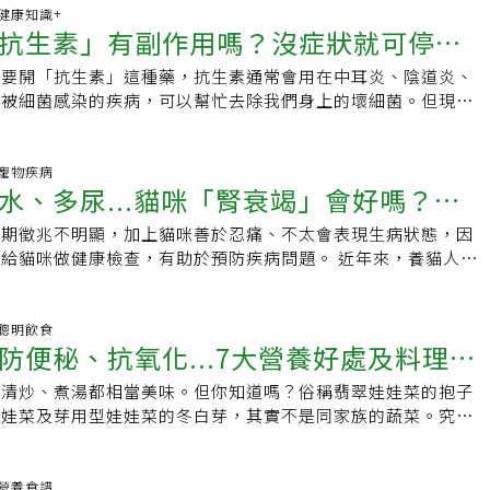
00 健康知識+
抗生素」有副作用嗎？沒症狀就可停
生要開「抗生素」這種藥，抗生素通常會用在中耳炎、陰道炎、
時服用怎麼辦？「10抗生素QA」一次看
等被細菌感染的疾病，可以幫忙去除我們身上的壞細菌。但現在
的抗生素，針對抗生素的使用方式，你的觀念正確嗎
00 寵物疾病
水、多尿...貓咪「腎衰竭」會好嗎？腎
初期徵兆不明顯，加上貓咪善於忍痛、不太會表現生病狀態，因
食建議一次看
給貓咪做健康檢查，有助於預防疾病問題。 近年來，養貓人口
咪照護你知多少？根據台北市政府動物保護處與
00 聰明飲食
防便秘、抗氧化...7大營養好處及料理食
，清炒、煮湯都相當美味。但你知道嗎？俗稱翡翠娃娃菜的抱子
娃娃菜及芽用型娃娃菜的冬白芽，其實不是同家族的蔬菜。究竟
娃娃菜有哪些營養價值？本文一次看懂娃娃菜營養與
00 營養食譜