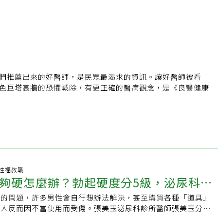
們推薦出來的好醫師，是民眾最渴求的資訊。讓好醫師被看
色巨塔高牆的恐懼減除，有更正確的醫病觀念，是《良醫健康
ealth.businessweekly.com.tw/
://www.facebook.com/bwhealth/
00 性福教戰
夠硬怎麼辦？勃起硬度分5級，泌尿科醫
足的問題，許多男性會自行想辦法解決，甚至購買各種「道具」
3種食物、2類運動」改善
多人反而因不當使用而受傷。張美玉泌尿科診所醫師張美玉分