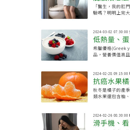
「醫生，我的肛
症7原因、
驗嗎？明明上完
反而就是害你肛
2024-03-02 07:30:
低熱量、蛋
希臘優格(Gree
希臘優格
品，營養價值高且
的購物清單之一
一次解析。 希臘
標準、均質、滅
2024-02-28 09:15:
抗癌水果橘
成。營養師劉馥
心、過濾等步驟
秋冬是橘子的產季
「橘子」的
因需更多鮮乳製
類水果還包含柚、
感較酸較濃厚。 
體健康。到底橘
的製作比一般優
般優格(低脂)與希臘優格(低脂)的營
2024-02-26 08:30:0
者營養成分佔比
滑手機、看
質含量則高於一