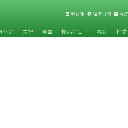
聯合報
經濟日報
河
退休力
失智
醫聲
慢病好日子
癌症
性愛