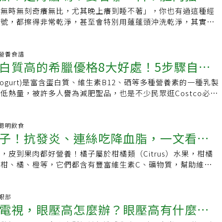
門無時無刻奇癢無比，尤其晚上癢到睡不著」，你也有過這種經
4招改善
大號，都擦得非常乾淨，甚至會特別用蓮蓬頭沖洗乾淨，其實這
門癢的原因喔！屁股癢癢的怎麼辦？以下為您完整介
00 營養食譜
白質高的希臘優格8大好處！5步驟自製
k yogurt)是富含蛋白質、維生素B12、硒等多種營養素的一種乳製
低熱量，被許多人譽為減肥聖品，也是不少民眾逛Costco必買
。希臘優格好處有哪些？和一般優格差在哪？哪裡買得到？本文
優格是什麼？ 希臘優格源自於地中海地區，其製作方式為鮮乳經
菌等等程序後，投入菌種發酵凝乳，再經過濾離心排除乳清後而
00 聰明飲食
子！抗發炎、連絲吃降血脂，一文看
萱表示，希臘優格比起一般優格的工序增加了「脫乳清」的離
，過濾掉部分的乳糖，使其糖分與碳水化合物的含量相對低，也
，皮到果肉都好營養！橘子屬於柑橘類（Citrus）水果，柑橘
營養、好處、怎麼挑
作，因此擁有豐富的蛋白質含量，質地相較一半優格更濃稠，口
柑、橘、橙等，它們都含有豐富維生素C、礦物質，幫助維持身
與一般優格差在哪？希臘式優格是什麼？ 由上述可知，希臘優格
子還有什麼營養與好處？橘子怎麼挑才好？
格多一道程序，在營養成分組成也有些許不同。以下表格整理一
養比較： (資料來源：Healthline) 綜合上表兩
0 眼部
來看，希臘優格的碳水化合物及含糖量皆少於一般優格，其蛋白
電視，眼壓高怎麼辦？眼壓高有什麼症
般優格，因希臘優格去除乳清的過程會去除一些乳糖，進而降低