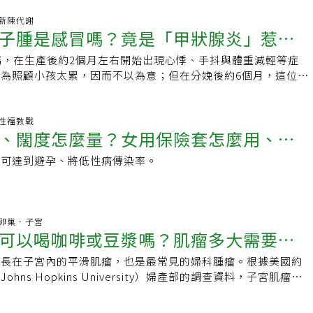
00 新陳代謝
子腫是感冒嗎？竟是「甲狀腺炎」惹
媽，在生產後約2個月左右開始出現心悸、手抖與體重減輕等症
風險高的甲狀腺炎QA一次看
為照顧小孩太累，因而不以為意；但在分娩後約6個月，這位媽
力越來越差且很容易怕冷，體重也漸漸增加，甚
00 性福教戰
、闊度怎麼量？女用保險套怎麼用、避
，可達到避孕、將低性病傳染率。
？保險套常見問題一次瞭解
:00 卵巢．子宮
可以喝咖啡或豆漿嗎？肌瘤多大需要手
種長在子宮內的平滑肌瘤，也是最常見的婦科腫瘤。根據美國約
瘤QA一次看
hns Hopkins University）婦產部的調查資料，子宮肌瘤發
0%，相當於每2～