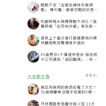
睡眠不足「血管如擰抹布被擠
壓」 專科醫：最被忽略的抗老方
法
吃飯時喝水稀釋胃酸不消化？營
養師揭「反而有好處」某些族群
才要禁
發表上千篇文章打臉健康偽科學
林慶順教授驚傳意外過世
45歲男存2千萬提早退休 接信用
卡公司通知「淚回職場」：有錢
也碰壁
看更多
大家都在看
被認為無用的東西反幫了大忙！
50歲婦慶幸沒隨手丟棄的3樣物
品
坪林獨居老翁離世無人知 13犬