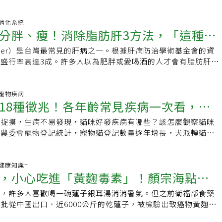
曾突發奇想，以彈性繃帶纏繞陰莖助「硬」，2、3
34 消化系統
分胖、瘦！消除脂肪肝3方法，「這種飲
 Liver）是台灣最常見的肝病之一。根據肝病防治學術基金會的資
重要
盛行率高達3成。許多人以為肥胖或愛喝酒的人才會有脂肪肝，
看起來很瘦、體重正常、不喝酒的人
00 寵物疾病
18種徵兆！各年齡常見疾病一次看，定
難捉摸，生病不易發現，貓咪好發疾病有哪些？該怎麼觀察貓咪
期發現並預防
據農委會寵物登記統計，寵物貓登記數量逐年增長，犬派轉貓派
市。隨著養貓人口數增加，貓咪照護也越來越受重視
00 健康知識+
，小心吃進「黃麴毒素」！顏宗海點名
季，許多人喜歡喝一碗蓮子銀耳湯消消暑氣。但之前衛福部食藥
毒素的「4大類食物」
批從中國出口、近6000公斤的乾蓮子，被檢驗出致癌物黃麴毒
in）超標近10倍。這些違規產品將全數