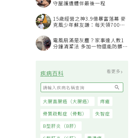
守屋護遺體伴最後一程
15歲經營之神3.9億暴富落幕 麥
克風少年蘇友謙：每天領700元
過日子
電風扇滿是灰塵？家事達人教1
分鐘清潔法 多加一物還能防髒汙
附著
看更多
疾病百科
大腸直腸癌（大腸癌）
痔瘡
骨質疏鬆症（骨鬆）
失智症
B型肝炎（B肝）