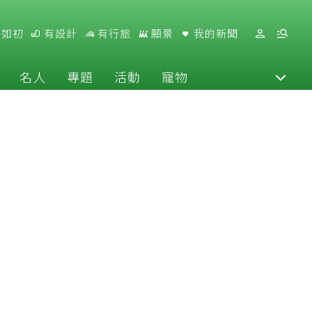
好如初
有設計
有行旅
願景
我的新聞
名人
專題
活動
寵物