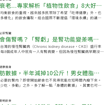
衰老...專家解析「植物性飲食」8大好
康均衡飲食的重視，越來越多民眾除了希望「吃得健康」外，也
蛋白質必看「3大菜單」
「多樣化」的飲食攝取，結合國際不斷提倡「環境永續」的議
善及營養健康和多樣化的「植物性飲食（Plant
00 泌尿腎臟
會傷腎嗎？「腎虧」是腎功能變差嗎？
的慢性腎臟病（Chronic kidney disease，CKD）盛行率
性腎臟病7大迷思
於每8個成年人中就有一人有腎病變，但因為慢性腎臟病早期沒有
的人不知道自己的
00 健康瘦身
肪數據，半年減掉10公斤！男女體脂肪
不必要的贅肉？即使開始節食也不見得就能在短時間內瘦下來。
裡
「少吃、多動」之外，多了解一點「身體的數據」，其實也可以
率，瘦下來之後也不容易復胖！ 減肥熱量控制
00 聰明飲食