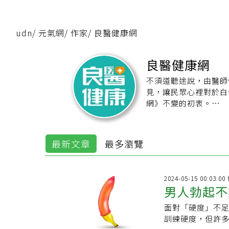
udn
/
元氣網
/
作家
/
良醫健康網
良醫健康網
不須道聽途說，由醫師
見，讓民眾心裡對於白
網》不變的初衷。
良醫健康網：
http://h
良醫粉絲專頁：
https
最新文章
最多瀏覽
2024-05-15 00:03:
男人勃起不
面對「硬度」不
師教你靠「
訓練硬度，但許