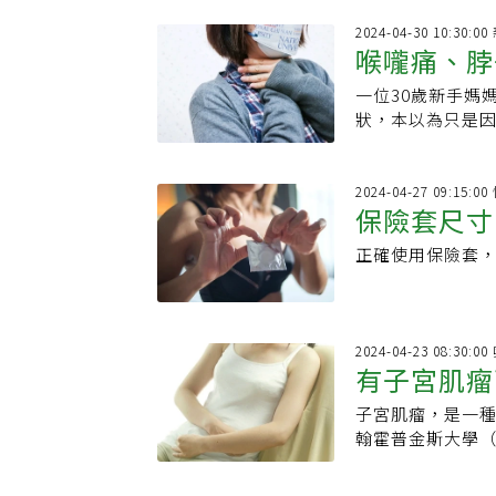
2024-04-30 10:30:
喉嚨痛、脖
一位30歲新手媽
禍！女比男
狀，本以為只是因
媽開始感覺到體
2024-04-27 09:15:
保險套尺寸
正確使用保險套
孕效果好嗎
2024-04-23 08:30
有子宮肌瘤
子宮肌瘤，是一
術？子宮肌
翰霍普金斯大學（Jo
生率可高達20～5