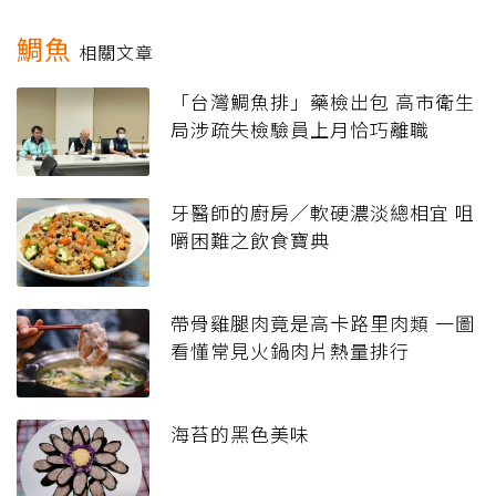
鯛魚
相關文章
「台灣鯛魚排」藥檢出包 高市衛生
局涉疏失檢驗員上月恰巧離職
牙醫師的廚房／軟硬濃淡總相宜 咀
嚼困難之飲食寶典
帶骨雞腿肉竟是高卡路里肉類 一圖
看懂常見火鍋肉片熱量排行
海苔的黑色美味