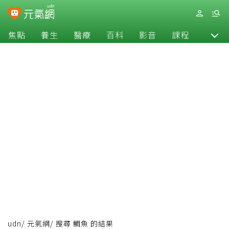
焦點
養生
醫療
百科
影音
課程
退休
udn
/
元氣網
/
搜尋 鯛魚 的結果