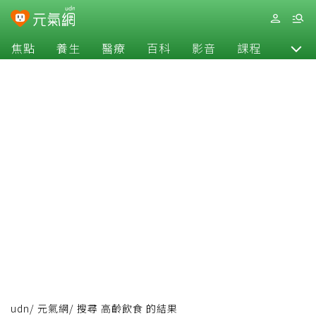
焦點
養生
醫療
百科
影音
課程
退休
udn
/
元氣網
/
搜尋 高齡飲食 的結果