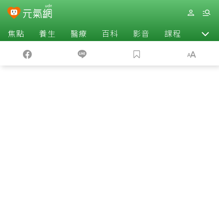
焦點
養生
醫療
百科
影音
課程
退休