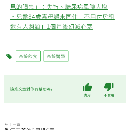
見的隱患」：失智、糖尿病風險大增
‧兒邀84歲寡母搬來同住「不用付房租
還有人照顧」1個月後幻滅心寒
高齡飲食
高齡醫學
這篇文章對你有幫助嗎?
實用
不實用
上一篇