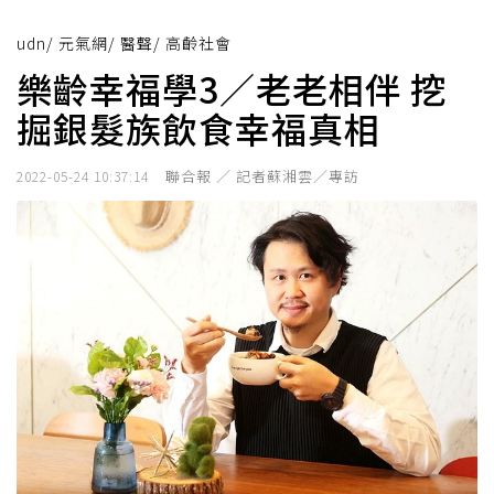
udn
/
元氣網
/
醫聲
/
高齡社會
樂齡幸福學3／老老相伴 挖
掘銀髮族飲食幸福真相
聯合報 ／ 記者蘇湘雲／專訪
2022-05-24 10:37:14