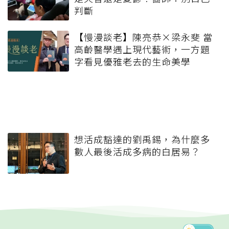
判斷
【慢漫談老】陳亮恭×梁永斐 當
高齡醫學遇上現代藝術，一方題
字看見優雅老去的生命美學
想活成豁達的劉禹錫，為什麼多
數人最後活成多病的白居易？