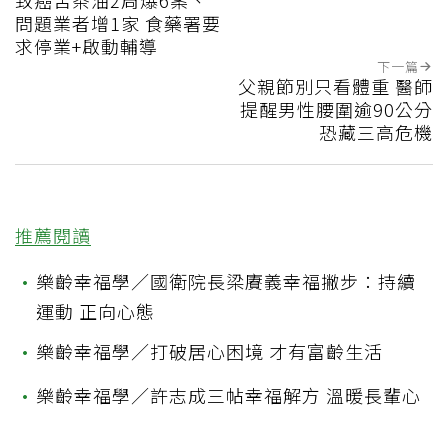
致癌苦茶油2周爆6案、
問題業者增1家 食藥署要
求停業+啟動輔導
下一篇
父親節別只看體重 醫師
提醒男性腰圍逾90公分
恐藏三高危機
推薦閱讀
•
樂齡幸福學／國衛院長梁賡義幸福撇步：持續
運動 正向心態
•
樂齡幸福學／打破居心困境 才有富齡生活
•
樂齡幸福學／許志成三帖幸福解方 溫暖長輩心