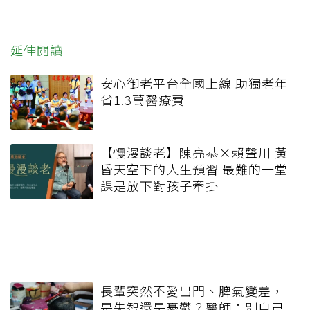
延伸閱讀
安心御老平台全國上線 助獨老年
省1.3萬醫療費
【慢漫談老】陳亮恭×賴聲川 黃
昏天空下的人生預習 最難的一堂
課是放下對孩子牽掛
長輩突然不愛出門、脾氣變差，
是失智還是憂鬱？醫師：別自己