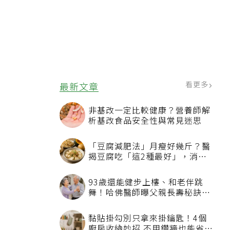
看更多
最新文章
非基改一定比較健康？營養師解
析基改食品安全性與常見迷思
「豆腐減肥法」月瘦好幾斤？醫
揭豆腐吃「這2種最好」，消脹
氣有妙招
93歲還能健步上樓、和老伴跳
舞！哈佛醫師曝父親長壽秘訣：
沒吃保健品也不追養生潮
黏貼掛勾別只拿來掛鑰匙！4個
廚房收納妙招 不用鑽牆也能省空