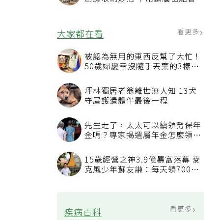
間
看更多
大家都在看
被認為無用的東西反幫了大忙！
50歲婦慶幸沒隨手丟棄的3樣物
品
坪林獨居老翁離世無人知 13犬
守屋護遺體伴最後一程
先生走了，太太可以續領勞保年
金嗎？專家揭遺屬年金怎麼領，
看順位還要看資格
15歲經營之神3.9億暴富落幕 麥
克風少年蘇友謙：每天領700元
過日子
看更多
疾病百科