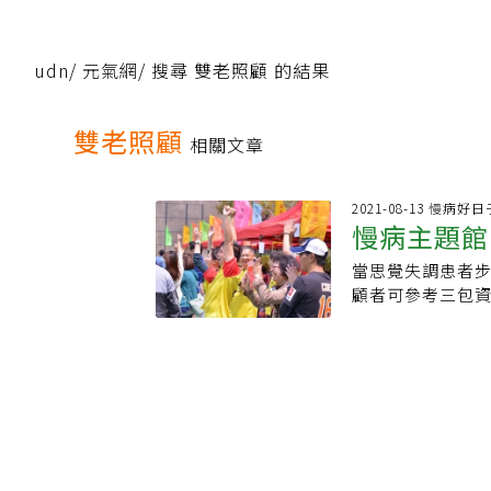
udn
/
元氣網
/
搜尋 雙老照顧 的結果
雙老照顧
相關文章
2021-08-13 慢病
慢病主題館
當思覺失調患者
思覺失調家
顧者可參考三包資
與連續照顧、3.
了，最近覺得自
麼獨立生活下去？
安排。▶家有思覺
2】治療資源：思
怎麼伴3】照顧資
失調怎麼伴4】法
障兩年前，以思