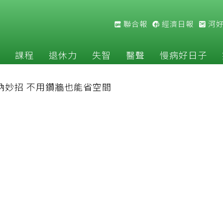
聯合報
經濟日報
河
課程
退休力
失智
醫聲
慢病好日子
納妙招 不用鑽牆也能省空間