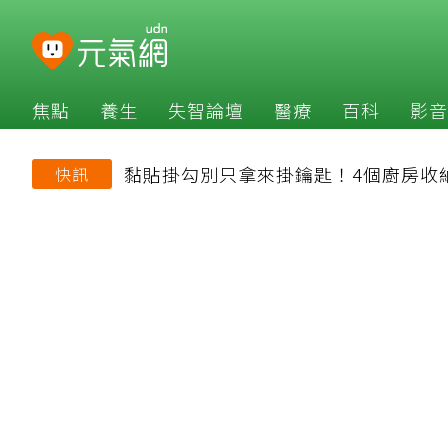
焦點
養生
失智論壇
醫療
百科
影音
黏貼掛勾別只拿來掛鑰匙！4個廚房收
快訊