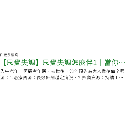
好日子.更多慢病
【思覺失調】思覺失調怎麼伴1｜當你的
步入中老年，照顧者年邁、去世後，如何預先為家人做準備？照
人老了 照顧者有哪三包資源可準備？
源：1.治療資源：長效針劑穩定病況、2.照顧資源：持續工作
法律資源：申請監護宣告安排財務Q：我照顧思覺失調孩子快卅年
己身體愈來愈不好，很擔心自己老後，罹患思覺失調的孩子該怎
A：可以運用三包資源，從治療資源、照顧資源、法律資源預先
失調患者怎麼辦，8大專家獨家分享三包資源【思覺失調怎麼伴
覺失調藥物治療 長效針劑副作用低 降低發病住院率【思覺失調
源：心口司推心衛中心 給思覺失調患者個管式連續照顧【思覺
律資源：輔助宣告助照顧者安排財務 社會對話盼能完善法律保
覺失調症為主題的台劇《我們與惡的距離》，劇中對患者家庭