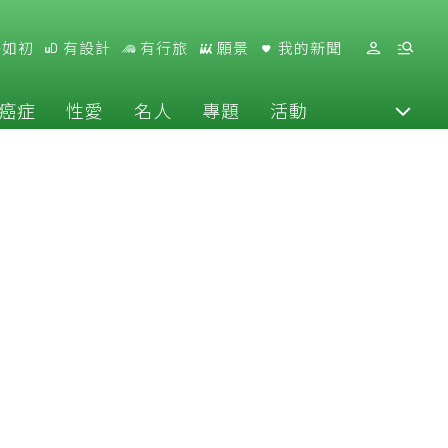
好如初
有設計
有行旅
願景
我的新聞
癌症
性愛
名人
專題
活動