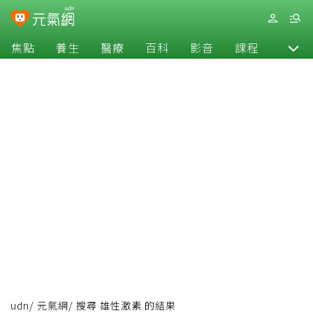
焦點
養生
醫療
百科
影音
課程
退休
udn
/
元氣網
/
搜尋 雄性激素 的結果