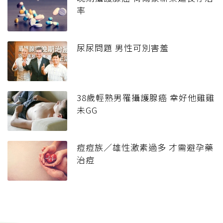
率
尿尿問題 男性可別害羞
38歲輕熟男罹攝護腺癌 幸好他雞雞
未GG
痘痘族／雄性激素過多 才需避孕藥
治痘