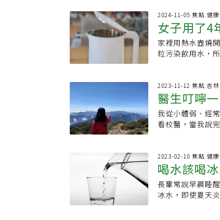
掌。流傳的水煮
燒焦的氣味或聽
澄的蛋黃、不會
2024-11-05 焦點.健
5.民眾應定期檢
女子用了4
防止煮沸過程破
發出嗡嗡聲、劈
此外不需要任何
（RCD）」，當
家裡用熱水壺燒
化照警告別
冷水，藉此終止
觸電及起火風險
粒污染飲用水，
板，用這種方式
與人身安全。
到熱開水，一名
YouTube頻
名35歲女網友在
落。接下來是第
天都會使用，鋼
2023-11-12 焦點.
雞蛋放到嘴邊，
醫生叮嚀一
開始，蓋子邊緣
落，留下一個完
杯子，用手一摸
巧。其中之一是
我從小體弱、經
體，遠離易
頻率也高，不確
苦；原理是，白
看校醫，當我說
的壺嘴，內蓋也
作用。可在一壺
三杯」，沒想到
火燒水壺替代，
油會滲入蛋殼孔
冒。」過沒多久
點，其中一個手
中加入一茶匙小蘇
這回我學乖了回
2023-02-10 焦點.健
水手臂都要抬很
喝水該喝冰
膜，但有人覺得
喝八杯水，怎麼
傳，用200系列
校醫「開水醫生
造成腎臟疾病。事
長輩常說早晨睡
溫度」一次
山社，大自然也
材確實錳含量較
冰水，即使夏天
少去找校醫。如
屬有害物質，因
起水罐就是一陣
醫院、小病到診
購買300系列的
處，與不適合飲用的時