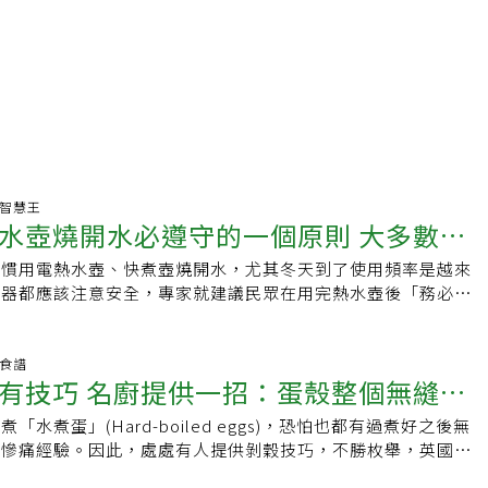
生活智慧王
水壺燒開水必遵守的一個原則 大多數人
習慣用電熱水壺、快煮壺燒開水，尤其冬天到了使用頻率是越來
電器都應該注意安全，專家就建議民眾在用完熱水壺後「務必」
熱水記得做這件事確保安全英國安全用電組織（Electrical
rst）表示，電熱水壺是最常見的電器之一，因此民眾更需要了解其使用
，網站上就指出，每次用電水壺煮好開水後，即使電器已經自動
養食譜
有技巧 名廚提供一招：蛋殼整個無縫剝
必要確認關閉電源並將插頭拔下，藉以防止水壺過熱和起火風
壺的注意事項1.如果水壺有電源線，一定要放在兒童或寵物接
「水煮蛋」(Hard-boiled eggs)，恐怕也都有過煮好之後無
防拉扯發生危險。2.確保水壺具有「防乾燒」保護功能，若水
的慘痛經驗。因此，處處有人提供剝穀技巧，不勝枚舉，英國名
動關閉。3.如果水壺出現裂縫或損傷應該立即停止使用，如果
齊(Gordon Ramsay)也有一招，只要照著做，剝蛋穀易如反
，當下請勿觸摸水壺外側，因為它很可能非常燙。4.如果聞到