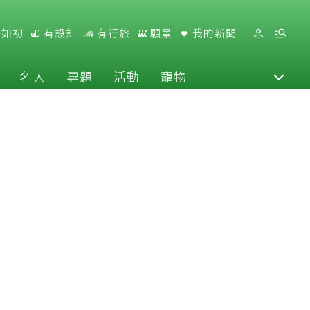
好如初
有設計
有行旅
願景
我的新聞
名人
專題
活動
寵物