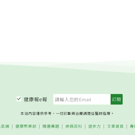
影響婦女的健康。也有人認為吃冰會造成各種婦女病，事實上正
在接下來的內容中詳細解釋。其實，偏離體溫的冰冷或溫熱都會
反應，各有其利弊，如果不確定該怎麼做，就保持中性（室溫）
時，該冰敷還是熱敷？A：發炎或受傷的急性腫痛不宜熱敷只能
時間約五到十分鐘左右，可以每一兩個小時重複冰敷一次；而慢
藉由冰敷或熱敷來緩解，但是我不建議熱敷。慢性痠痛的局部冰
應，一方面有鎮痛效果，另一方面因為冷刺激之後神經反射使放
改善循環，因此需要的時間短只要一到五分鐘以內就可以，如果
果會更好。冬天寒冷時可以冰敷或冷擦拭後保暖以增加循環。慢
了緩解疼痛以便開始自主活動，因此只有熱敷而不自主活動會產
熱敷會加重局部發炎反應並使神經痛加劇，建議盡量避免。在我
有許多運動或意外傷害後產生慢性疼痛的病人，我認為盡早活動
不活動的熱敷，在我的建議事項中是一律禁止的，如果因為活動
，是可以稍微熱敷，幫助運動前熱身。值得注意的是，痛風性疼
熱，也不宜冰敷冷卻，除了選擇服用藥物之外，最佳的策略是飲
健康報e報
。Q6天氣冷，可以喝冰開水、吃冰嗎？A：天冷時在溫暖的室
可以喝冷水、吃冰幫助復原，而且喝冷水的解渴效果比較好，也
神經，並且調節自律神經，幫助脂肪新陳代謝，不過前提是要可
本站內容僅供參考，一切診斷與治療請遵從醫師指導。
以，想要在天冷時喝冰開水、吃冰，就要懂得先保暖與保持運動
引起身體的壓力反應，那就不好了。在歐美日韓地區，寒冬季節
元氣網
健康聚樂部
精選專題
疾病百科
退休力
文章首頁
專
吃冰，一方面室內溫度適宜沒有失溫的問題，二來喝一點冰水可