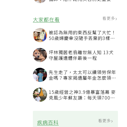
4句話值得及早說出口
看更多
大家都在看
被認為無用的東西反幫了大忙！
50歲婦慶幸沒隨手丟棄的3樣物
品
坪林獨居老翁離世無人知 13犬
守屋護遺體伴最後一程
先生走了，太太可以續領勞保年
金嗎？專家揭遺屬年金怎麼領，
看順位還要看資格
15歲經營之神3.9億暴富落幕 麥
克風少年蘇友謙：每天領700元
過日子
看更多
疾病百科