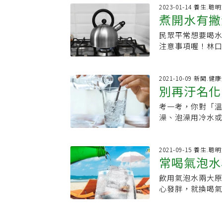
令時為人親切，
醫院臨床毒物科護
Cancer）的
2023-01-14 養生.聰
多休息。雖然「
煮開水有撇
庭並無設置飲用
由於食道黏膜正常
較能體會校醫的
且開蓋再多煮2分
刺激會讓食道黏膜
是保健之道，所
民眾平常想要喝
毒物
子，多煮2分鐘。
或咖啡。溫熱水
去喝杯水了。
注意事項喔！林
常是指與體溫差不
時，最好選取晚
激腸道也不會造
清除三鹵甲烷、
入有毒的亞硝酸鹽
子譚敦慈在參加《
2021-10-09 新聞.健
每天喝溫熱水，
別再汙名化
管線內的有毒物
速排出體外。幫
人變少了，水管
點喝溫熱水時，
考一考，你對「溫
告訴你：1
澱到水中，因此
溫熱水：可增加
澡、泡澡用冷水
大家，白天的自
溫熱水能刺激腸胃
果為了鍛鍊身體
水。台灣大部分
加腸胃蠕動，刺激
用冷水或是熱水
議打開抽油煙機，
喝一杯和體溫差不
開始，慢慢訓練
2021-09-15 養生.聰
沸，不用再打開蓋
常喝氣泡水
消暑，雖然有涼
能力（亦即運動
甜味或氣泡的加
產生過多黏液，
泡澡安全，因為
多，如果喝氣泡
飲用氣泡水兩大
思
使女性的子宮、
的影響。Q2空腹
猛灌！5大飲水方
心發胖，就換喝
群的身體變化影響
兒子還沒吃飯就
水方式」：▸1.
系教授祝年豐提
人家或心血管疾病
喝冷開水吃冰可
喝1杯300至50
避免脹氣。事實上
小孩：長期喝冰
料，反而可以提
配杯水」：無論是
水可樂等高熱量