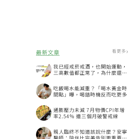
看更多
最新文章
我已經戒菸戒酒，也開始運動，
三高數值都正常了，為什麼還不
能停藥？
吃飯喝水能減重？「喝水黃金時
間點」曝，喝錯時機反而吃更多
通膨壓力未減 7月物價CPI年增
率2.54% 連三個月破警戒線
親人臨終不知道該說什麼？安寧
醫師：陪伴比完美告別更重要，