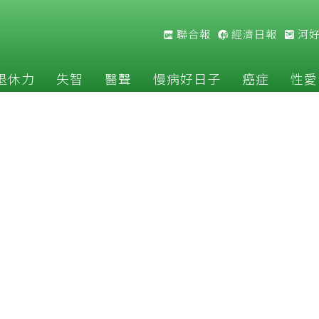
聯合報
經濟日報
河
退休力
失智
醫聲
慢病好日子
癌症
性愛