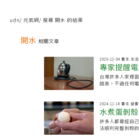
udn
/
元氣網
/
搜尋 開水 的結果
開水
相關文章
2025-12-04 養生.
專家提醒電
台灣許多人家裡
都忽略了
越高，不過任何
記得做一件事。燒完
Safety Fi
知識與潛在風險
2024-11-16 養生.營
水煮蛋剝殼
停止加熱，仍務
險。在家使用電水
許多人都曾經自己煮
落
觸不到的地方，以
法順利完整剝殼
量不足或過熱會自
廚兼美食評論家拉姆
在使用時發現損壞