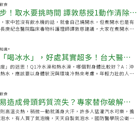
會耐心聽完我講述症狀、聽診、開藥給我，再叮嚀我要多喝水、
理師譚敦慈在參加《健康2.0》節目時表示，由於台灣大部分家
一篇研究指出，熱飲超過65度的熱燙開水，可能增加食道癌的風險，
明飲食
開水醫生」和老醫師態度截然不同，但現在已成熟懂事的我，比
步！取水要挑時間 譚敦慈授1動作清除有
水過濾系統，譚敦慈指出，自來水煮沸後，建議打開抽油煙機，
耐受溫度為40～50度，雖然黏膜有自我修復功能，但長期反覆
苦口婆心，他們的出發點都是希望我們健康，而且本來多喝水就
鐘。如果自來水已有過濾處理，則可直接煮沸，不用再打開蓋
損傷，進而誘發食道相關癌症，因此建議避免喝超過65度的茶
以打從心底感謝「開水醫生」當年的震撼教育。寫到這裡，我該
水，家中若沒有飲水機的話，就會自己燒開水，但煮開水也是有
資料來源／慢下來呀不語
是指幾度？溫熱水無特別定義，只要入喉時溫和不刺激即可，通
口長庚紀念醫院臨床毒物科護理師譚敦慈建議，大家在煮開水
多、溫度攝氏約40度的溫開水，最適合每天飲用，不會過度刺
間的自來水，煮沸之後可啟動抽油煙機，並打開茶壺蓋子，以便
成血管收縮。此外要注意的是，應避免喝反覆燒開的水，以免攝
氯等有毒物質。專家建議：水煮沸後要開抽油煙機並打開茶壺蓋
，即使是飲水機也最好是要喝時再燒。 喝溫熱水後的身體變化
健康2.0》節目時表示，中午過後，家戶用水較多，水流快速，
康知識+
能溫暖內臟器官，並加速排便及排尿，有助囤積在體內的毒素快
「喝冰水」，好處其實超多！台大醫師
質容易被稀釋，不容易殘留有害物質。入夜後民眾睡覺，用水的
助血液運輸氧氣與養分到全身，促進新陳代謝。以下為不同時機
中的自來水幾乎沒流動，此時容易釋放出重金屬等有毒物質，沉
影響的身體變化及功效：不同時機點喝溫熱水的變化．用餐中喝
度」的迷思！Q1冷水澡和熱水澡，哪個對身體比較好？A：沖
5個喝冰水的好處
，早上起床後，就容易使用到含有較多雜質的自來水。因此建議
飽腹感，由於喝溫熱水的速度比冰水慢，因而能增加飽足感；且
或熱水，應該要以身體狀況與環境冷熱來考慮。年輕力壯的人如
來水可用來刷牙洗臉，如果想煮沸、喝下肚，則選晚上的自來
蠕動，加速食物分解速度，幫助消化。 ．晨起喝杯溫熱水：增
，以冷熱交替沖或泡澡所施加的生理壓力訓練最強，次強的是只
家庭並無設置飲用水過濾系統，譚敦慈指出，自來水煮沸後，建
排便。 ．空腹飲水：可利尿，促進毒素排出體外。 ．洗澡後，
。一般人熱水沖澡就好，如果想要稍微挑戰自己，可從冷水沖腳
且開蓋再多煮2分鐘。如果自來水已有過濾處理，則可直接煮
多的溫水：可補充流失的水分。喝冰水後的身體變化 用喝冰水
到腿部就可以了。大範圍的冷水澡，身體需要具備相當強的生熱
明飲食
子，多煮2分鐘。許多人不喜歡喝「沒味道的水」，而選擇添加
易造成骨頭鈣質流失？專家替你破解迷
暢感，但反而讓毛孔散熱功能失調，甚至中暑。因冰水會使身體
能力）與冷適應訓練。對於一般有健康疑慮的人，沖澡的方式比
工飲用水，對此，譚敦慈強調，喝水就是補充水分，不用想太
導致身體免疫能力下降。且當冰水進入身體內聚集於下腹部，會
泡澡產生的生理影響比較大，需要考慮身體狀況與接觸時間長短
水能因此讓不喜歡喝水的人願意補充水分，也是件好事。喝水別
原則高溫炎熱，稍微一動就滿身大汗，許多人猛灌汽水可樂，擔
卵巢，以及男性精蟲會受寒，影響生育功能。常喝冰水對以下族
可以喝冰開水、吃冰嗎？A：往往會這麼問，多半是媽媽看不慣
式分次喝才正確為了鼓勵民眾多喝水，國健署提出「5大正確飲
氣泡水，有人買了氣泡機，天天自製氣泡水，國防醫學院公衛學
： ．女性：在月經期常喝冰水、吃冰，也容易引起經痛。 ．老
從冰箱拿冰的飲料咕嚕灌下肚。氣候炎熱時身體變得燥熱，空腹
「起床1杯水」：身體一整晚都沒攝取水分，起床後小口分次慢慢
出飲用氣泡水兩大原則，不可添加糖漿，腸胃功能不好者少喝，
患者：喝冰水，容易引起腦血管的痙攣，引發心絞痛風險。 ．
以舒緩身體過熱的現象，之後才吃得下飯，所以只要不是甜的飲
0ml（毫升）的溫開水，促進腸胃蠕動、防止便秘。▸2.「用餐前後
，美國疾病管制與預防局（CDC）曾建議，以氣泡水來替代汽
水，容易導致營養吸收不良，影響發育。冰水入胃後，雖然會被
振精神、促進食慾、幫助消化，也可以幫助腸胃蠕動、緩解便秘
在家或在外用餐，桌上準備一杯300至500ml（毫升）的水，餐
飲料，但氣泡水必須是沒有調味，直接加壓溶入了二氧化碳，而