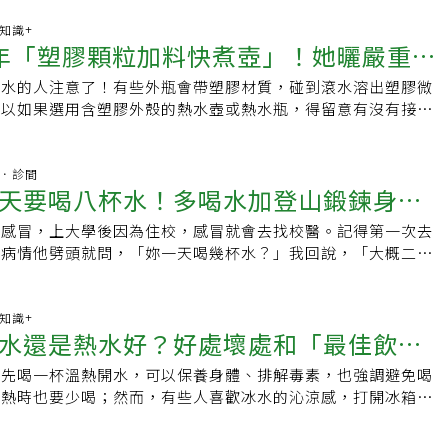
蛋剝殼法五花八門。有人將雞蛋放入冰水，藉此剝出陽光般黃澄
到任何異音，應立即拔掉水壺的電源插頭，並聯絡供應商處理。
有青綠色環狀，另有人主張，蛋放入水煮之前先在蛋殼上紮孔，
康知識+
查住屋的插頭和插座狀態，看是否出現過熱、燒焦痕跡，或是會
年「塑膠顆粒加料快煮壺」！她曬嚴重粉
裂。拉姆齊的技巧則只需要準備一碗冷水、一張嘴巴和兩隻手，
啪聲等聲音。另外也建議民眾安裝「漏電保護斷路器
其他器具或材料。雞蛋煮好後，一個接一個取出，馬上放入一碗
使用中的電器發生漏電現象時，插座端就能直接切斷電源以防止
開水的人注意了！有些外瓶會帶塑膠材質，碰到滾水溶出塑膠微
買這款
烹煮；而後，將雞蛋拿起來，以雞蛋底部敲擊堅硬表面例如切菜
，煙霧警報器和偵熱探測器也能在關鍵時刻發出警報，保障財產
所以如果選用含塑膠外殼的熱水壺或熱水瓶，得留意有沒有接觸
打破蛋殼，之後再快速將敲過底部的蛋插放回水碗。拉姆齊在
女子就因為選壺錯誤驚呼「不知道喝了多久的塑料顆粒水」。一
道公布一段視頻解釋說，此時水將滲入蛋殼下面，整個蛋殼更容易脫
小紅書分享，她家一款電熱水壺（快煮壺）用了將近4年，基本每
二步，拉姆齊拿起已破裂的雞蛋，剝掉底部附近破裂的蛋殼，將
瓶外層有白色塑膠材質包覆，而壺嘴上方的蓋子不知道什麼時候
杏林．診間
快速用力一吹，雞蛋便從蛋殼中分離出來，蛋殼一整個無縫剝
天要喝八杯水！多喝水加登山鍛鍊身
的塑膠材質被水蒸氣粉化，倒水的時候，塑膠顆粒就隨著水流進
整水煮蛋，看不出任何麻痕。另外還有其他輕鬆剝開水煮蛋的技
甚至指頭上都是一層白粉。她表示因為熱水壺使用時間長、使用
，煮雞蛋前在水中加入白醋，藉由醋酸作用，可減輕剝殼時的痛
常感冒，上大學後因為住校，感冒就會去找校醫。記得第一次去
感冒體質
定是不是產品品質的問題，但可以肯定的是以後不會選這種設計
醋溶解蛋殼中的碳酸鈣，讓整個外殼易脫落。食用油也有同樣的
完病情他劈頭就問，「妳一天喝幾杯水？」我回說，「大概二、
要選蒸氣碰不到塑膠的款式。網友捨棄這個熱水壺，先用傳統明
水中加入一湯匙橄欖油、菜籽油、酪梨油或任何其他油都可以，
校醫提高音量說，「不夠，不夠，一天要喝八杯水，難怪妳會感
因為記性不好，特意選了帶笛音的，然而選的兩款笛音壺都有缺
隙，進而將內膜與蛋殼分開，剝殼輕而易舉。也有人提出在沸水
，我再次感冒又找校醫時，他仍然提出一天喝幾杯水的必考題，
把太燙（下圖左一），另一個則壺嘴太高（下圖右一），每次倒
打的剝殼法，理由是提高酸鹼值(pH)、讓水呈鹼性進而破壞內
說，「一天喝八杯水」，沒想到他更生氣地說，「妳騙人，一天
康知識+
高。網傳不鏽鋼熱水壺燒開水有毒？專家闢謠先前曾有謠言盛
水還是熱水好？好處壞處和「最佳飲水
這一招似乎沒有什麼明顯效果。
可能會感冒？」每回看診總是重複喝幾杯水的對話，因此我們給
不鏽鋼熱水壺燒開水會溶出大量的錳，飲用會傷害中樞神經系統，
」封號。一方面可能心裡畏懼「開水醫生」，另一方面參加了登
實查核機構「MyGoPen」訪問專家總結指出，200系列不鏽鋼
醒先喝一杯溫熱開水，可以保養身體、排解毒素，也強調避免喝
看懂
是好醫師，經過登山鍛鍊身體，我慢慢遠離易感冒體質，就比較
高，但不鏽鋼是耐熱的惰性金屬，正常使用不太可能會溶出重金
炎熱時也要少喝；然而，有些人喜歡冰水的沁涼感，打開冰箱拿
今隨著年紀增長、病痛漸多，看醫頻率變高了。抱持著大病上大
此不太可能因此出現錳中毒，但如果民眾有疑慮，建議可以直接
牛飲。到底喝冰水好？還是喝熱水好？以下列出兩者的好處與壞
所概念，我最常求助的是住家附近的王令時內科診所，老醫師王
食品容器比較安全。煮開水有撇步多做一動作清除有毒物林口長庚
機。根據《國際癌症期刊》（International Journal of