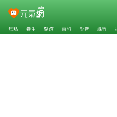
焦點
養生
醫療
百科
影音
課程