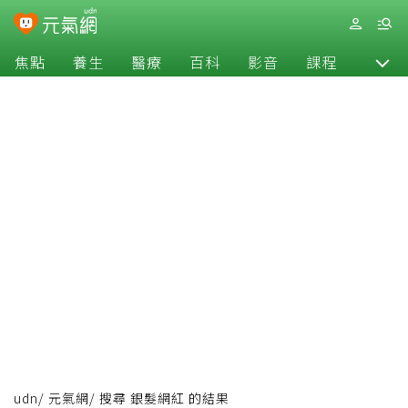
焦點
養生
醫療
百科
影音
課程
退休
udn
/
元氣網
/
搜尋 銀髮網紅 的結果