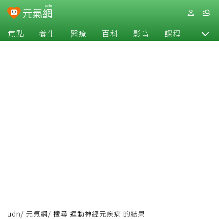
焦點
養生
醫療
百科
影音
課程
退休
udn
/
元氣網
/
搜尋 運動神經元疾病 的結果