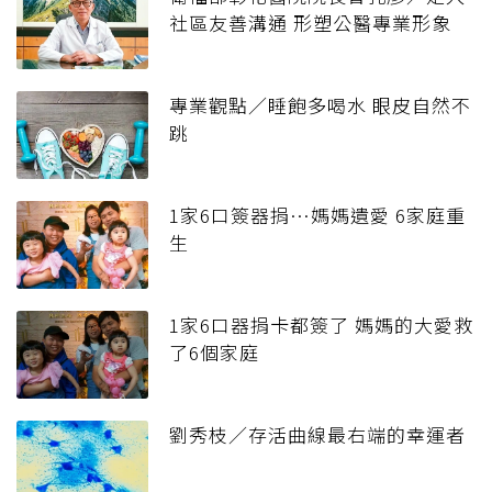
社區友善溝通 形塑公醫專業形象
專業觀點／睡飽多喝水 眼皮自然不
跳
1家6口簽器捐…媽媽遺愛 6家庭重
生
1家6口器捐卡都簽了 媽媽的大愛救
了6個家庭
劉秀枝／存活曲線最右端的幸運者