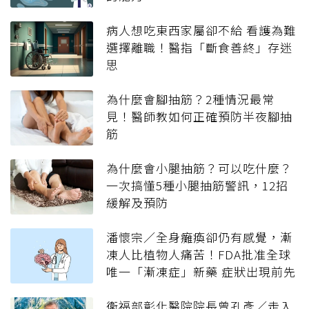
病人想吃東西家屬卻不給 看護為難
選擇離職！醫指「斷食善終」存迷
思
為什麼會腳抽筋？2種情況最常
見！醫師教如何正確預防半夜腳抽
筋
為什麼會小腿抽筋？可以吃什麼？
一次搞懂5種小腿抽筋警訊，12招
緩解及預防
潘懷宗／全身癱瘓卻仍有感覺，漸
凍人比植物人痛苦！FDA批准全球
唯一「漸凍症」新藥 症狀出現前先
治療
衛福部彰化醫院院長曾孔彥／走入