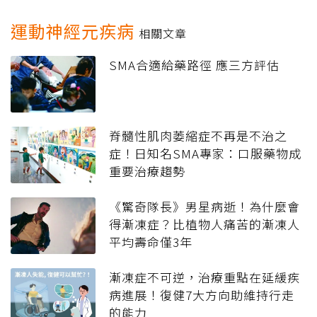
運動神經元疾病
相關文章
SMA合適給藥路徑 應三方評估
脊髓性肌肉萎縮症不再是不治之
症！日知名SMA專家：口服藥物成
重要治療趨勢
《驚奇隊長》男星病逝！為什麼會
得漸凍症？比植物人痛苦的漸凍人
平均壽命僅3年
漸凍症不可逆，治療重點在延緩疾
病進展！復健7大方向助維持行走
的能力