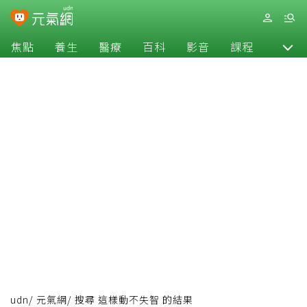
焦點
養生
醫療
百科
影音
課程
退休
udn
/
元氣網
/
搜尋 這樣動不失智 的結果