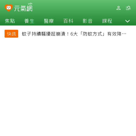
焦點
養生
醫療
百科
影音
課程
退休
蚊子持續騷擾超崩潰！6大「防蚊方式」有效降低被
快訊
叮機率