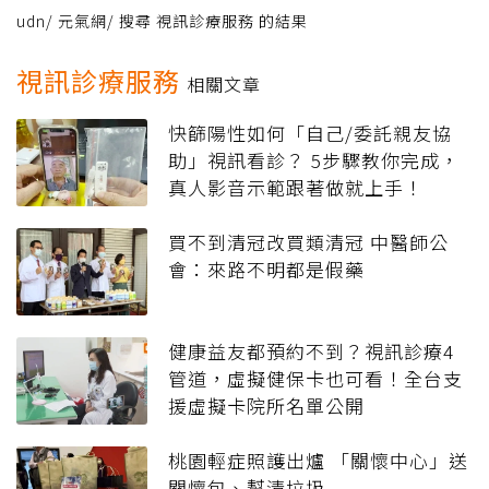
udn
/
元氣網
/
搜尋 視訊診療服務 的結果
視訊診療服務
相關文章
快篩陽性如何「自己/委託親友協
助」視訊看診？ 5步驟教你完成，
真人影音示範跟著做就上手！
買不到清冠改買類清冠 中醫師公
會：來路不明都是假藥
健康益友都預約不到？視訊診療4
管道，虛擬健保卡也可看！全台支
援虛擬卡院所名單公開
桃園輕症照護出爐 「關懷中心」送
關懷包、幫清垃圾