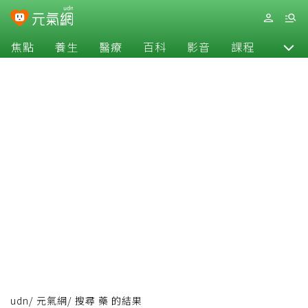
焦點
養生
醫療
百科
影音
課程
退休
udn
/
元氣網
/
搜尋 藥 的結果