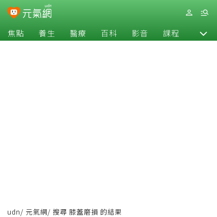
焦點
養生
醫療
百科
影音
課程
退休
udn
/
元氣網
/
搜尋 膝蓋磨損 的結果