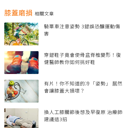
膝蓋磨損
相關文章
騎單車注意姿勢 3錯誤恐釀運動傷
害
穿錯鞋子竟會使骨盆脊椎變形！復
健醫師教你如何挑好鞋
有片！你不知道的冷「姿勢」 居然
會讓膝蓋大損壞？
換人工膝關節後想及早復原 治療師
建議這3招