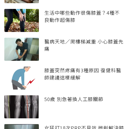
生活中哪些動作很傷膝蓋？4種不
良動作超傷膝
醫病天地／爬樓梯減重 小心膝蓋先
痛
膝蓋突然疼痛有3種原因 復健科醫
師建議這樣緩解
50歲 別急著換人工膝關節
女猛打18次PRP不見效 微創解決膝