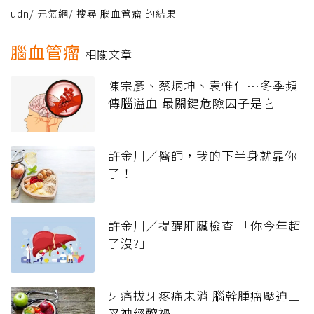
udn
/
元氣網
/
搜尋 腦血管瘤 的結果
腦血管瘤
相關文章
陳宗彥、蔡炳坤、袁惟仁…冬季頻
傳腦溢血 最關鍵危險因子是它
許金川／醫師，我的下半身就靠你
了！
許金川／提醒肝臟檢查 「你今年超
了沒?」
牙痛拔牙疼痛未消 腦幹腫瘤壓迫三
叉神經釀禍