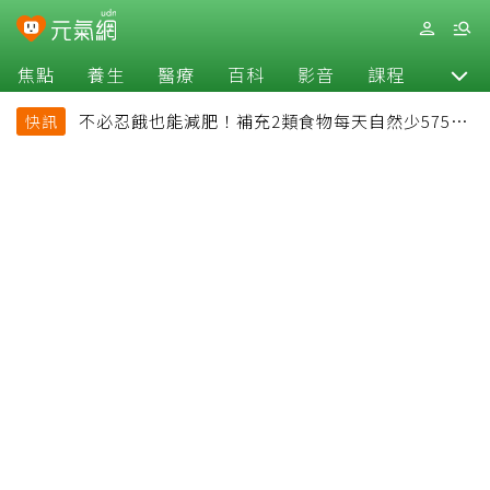
焦點
養生
醫療
百科
影音
課程
退休
不必忍餓也能減肥！補充2類食物每天自然少575大
快訊
卡「還能吃飽飽的」