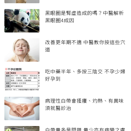
黑眼圈是腎虛造成的嗎？中醫解析
黑眼圈4成因
改善更年期不適 中醫教你按這些穴
道
吃中藥半年、多按三陰交 不孕少婦
好孕到
病理性白帶會搔癢、灼熱、有異味
須就醫診治
白帶量多是問題 量少亦有病變之虞