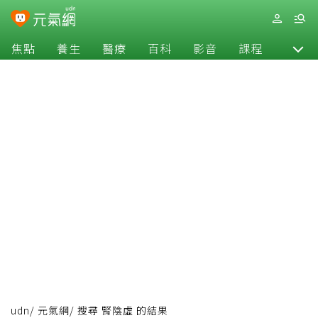
焦點
養生
醫療
百科
影音
課程
退休
udn
/
元氣網
/
搜尋 腎陰虛 的結果