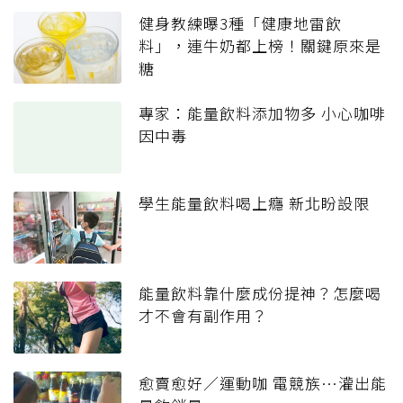
健身教練曝3種「健康地雷飲
料」，連牛奶都上榜！關鍵原來是
糖
專家：能量飲料添加物多 小心咖啡
因中毒
學生能量飲料喝上癮 新北盼設限
能量飲料靠什麼成份提神？怎麼喝
才不會有副作用？
愈賣愈好／運動咖 電競族…灌出能