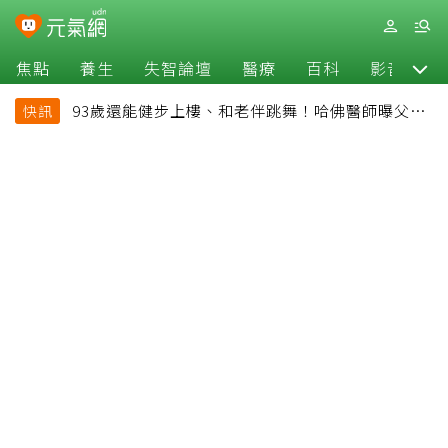
焦點
養生
失智論壇
醫療
百科
影音
93歲還能健步上樓、和老伴跳舞！哈佛醫師曝父親
快訊
長壽秘訣：沒吃保健品也不追養生潮