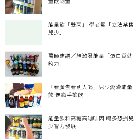
量飲銷量
能量飲「雙高」 學者籲「立法禁售
兒少」
醫師建議／想激發能量「蛋白質就
夠力」
「看廣告看別人喝」兒少愛灌能量
飲 像瘋手搖飲
能量飲料高糖高咖啡因 喝多恐損兒
少智力發展