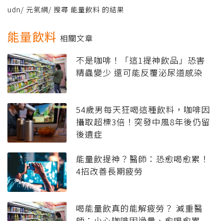
udn
/
元氣網
/
搜尋 能量飲料 的結果
能量飲料
相關文章
不是咖啡！「這1提神飲品」恐害
精蟲變少 還可能反覆泌尿道感染
54歲男每天狂喝這種飲料，咖啡因
攝取超標3倍！突發中風8年後仍留
後遺症
能量飲提神？醫師：恐愈喝愈累！
4招改善長期疲勞
喝能量飲真的能解疲勞？ 減重醫
師：小心咖啡因過量、愈喝愈累