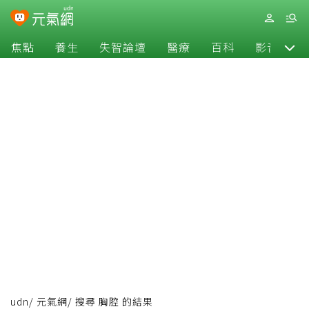
焦點
養生
失智論壇
醫療
百科
影音
udn
/
元氣網
/
搜尋 胸腔 的結果