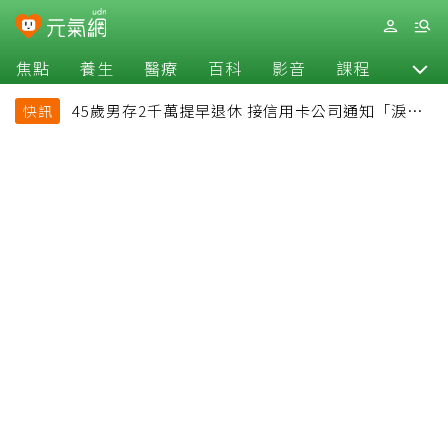
焦點
養生
醫療
百科
影音
課程
退休
45歲男存2千萬提早退休 接信用卡公司通知「淚回
快訊
職場」：有錢也碰壁