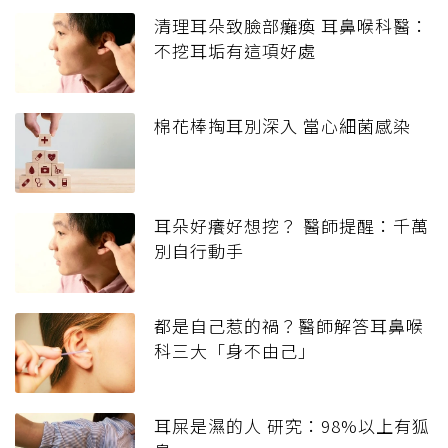
清理耳朵致臉部癱瘓 耳鼻喉科醫：
不挖耳垢有這項好處
棉花棒掏耳別深入 當心細菌感染
耳朵好癢好想挖？ 醫師提醒：千萬
別自行動手
都是自己惹的禍？醫師解答耳鼻喉
科三大「身不由己」
耳屎是濕的人 研究：98%以上有狐