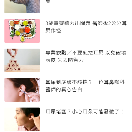
臭
3歲童疑聽力出問題 醫師揪2公分耳
屎作怪
專業觀點／不要亂挖耳屎 以免破壞
表皮 失去防禦力
耳屎到底該不該挖？一位耳鼻喉科
醫師的真心告白
耳屎堵塞？小心耳朵可能發黴了！