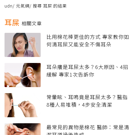
udn
/
元氣網
/
搜尋 耳屎 的結果
耳屎
相關文章
比用棉花棒更佳的方式 專家教你如
何清耳屎又能安全不傷耳朵
耳朵癢是耳屎太多？6大原因、4招
緩解 專家1次告訴你
常暈眩、耳鳴竟是耳屎太多？醫指
8種人易堆積，4步安全清潔
最常見的異物是棉花 醫師：常是清
潔耳道過後造成