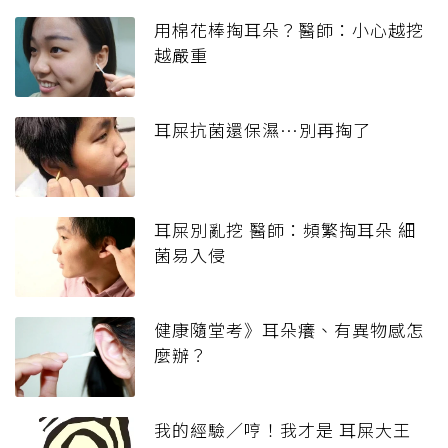
用棉花棒掏耳朵？醫師：小心越挖
越嚴重
耳屎抗菌還保濕…別再掏了
耳屎別亂挖 醫師：頻繁掏耳朵 細
菌易入侵
健康隨堂考》耳朵癢、有異物感怎
麼辦？
我的經驗／哼！我才是 耳屎大王