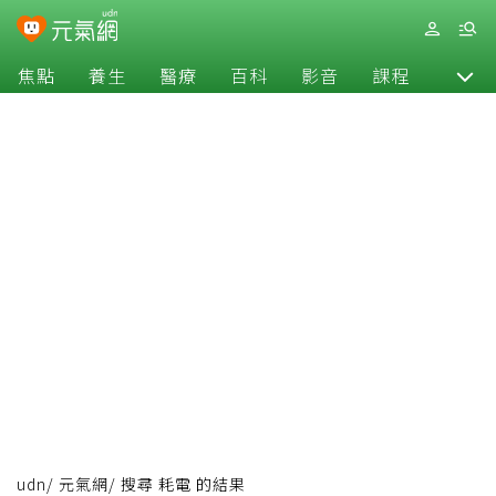
焦點
養生
醫療
百科
影音
課程
退休
udn
/
元氣網
/
搜尋 耗電 的結果