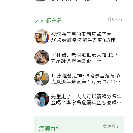
況該換新
看更多
大家都在看
被認為無用的東西反幫了大忙！
50歲婦慶幸沒隨手丟棄的3樣物
品
坪林獨居老翁離世無人知 13犬
守屋護遺體伴最後一程
15歲經營之神3.9億暴富落幕 麥
克風少年蘇友謙：每天領700元
過日子
先生走了，太太可以續領勞保年
金嗎？專家揭遺屬年金怎麼領，
看順位還要看資格
看更多
疾病百科