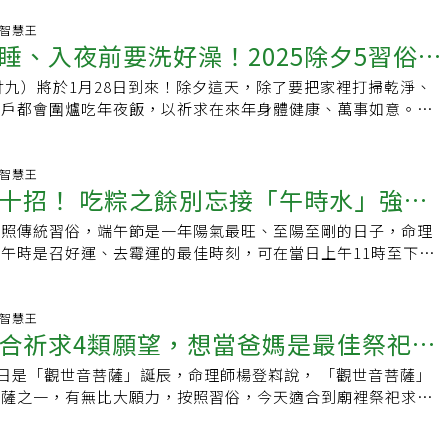
潛藏的風險！護眼又防癌！揭長年菜營養功效習俗常說吃長年菜
長輩給我們的祝福。如今公婆已仙逝多年，大家也各自過年，再
可切斷，主要寓意象徵著「長命百歲」。長年菜（又稱芥菜）是
生活智慧王
的氣氛了。現在我也只做幾道簡單的料理，但是煮水餃（端元
睡、入夜前要洗好澡！2025除夕5習俗
食材，屬於十字花科植物，含有多種維生素（A、B、C、K）及
的習俗不可少，儘管孩子已成年就業，我們也傳承公婆的禮俗，
蔔素、葉黃素、有機硫化物等，對人體健康有多重益處。不僅能
福他們。
月廿九）將於1月28日到來！除夕這天，除了要把家裡打掃乾淨、
2開運法幫你換氣轉運
化、促進視力健康，還具備抗發炎、抗癌和穩定血壓的效果。對
戶戶都會圍爐吃年夜飯，以祈求在來年身體健康、萬事如意。除
長年菜有助於預防骨質疏鬆及大腦退化；對於孕婦及胎兒，它富
以洗澡、倒垃圾嗎？《良醫健康網》以下整理除夕5大習俗、10
助於健康發展。此外，對於長時間使用電腦的上班族，它的膳食
。除夕5大習俗除夕習俗1：祭祖「除夕」意為舊歲至此夕而
健康並預防便秘。長年菜雖然營養豐富，部分族群食用時需特別
新歲了，而這天的拜拜稱為「辭歲」，目的是要感謝眾神及祖先
生活智慧王
腎衰竭的人，由於排除體內鉀的能力較弱，應控制芥菜攝取量，
十招！ 吃粽之餘別忘接「午時水」強運
與庇祐，所以除夕拜拜豐盛的酒菜絕對少不了，同時也要秉持著
成危險。此外，服用抗凝血藥物如華法林（Warfarin）的患
祭拜，而祭拜時愈虔誠，獲得的福蔭能量也愈多！除夕習俗2：
菜中富含維生素K，可能抵消藥物作用，降低抗凝血效果，而深
依照傳統習俗，端午節是一年陽氣最旺、至陽至剛的日子，命理
圍著火爐溫暖的相聚，也象徵除夕夜「闔家團圓」。而爐中之火
、青江菜也有類似影響。同時，若火鍋湯底中加入當歸、丹參等
午時是召好運、去霉運的最佳時刻，可在當日上午11時至下午1
表一家興旺之意。現代人則大多在桌上放置火鍋代替， 圍爐吃
強華法林的效果，增加出血風險。因此，患有血栓、心房顫動或
、井裡或家裡水龍頭接存水，稱為「午時水、純陽水」，若能在
間最好慢慢的吃，有長長久久的意思。除夕習俗3：發壓歲錢現
用長年菜和相關火鍋時，需格外謹慎並諮詢醫師建議。從4特徵
於陽光下曝曬至少30分鐘，吸收陽光的正陽能量更好，至陽至
錢」和「紅包」搞混，其實兩者意義不同！國立台中教育大學台
蘿蔔再來是象徵好彩頭的蘿蔔（菜頭），在挑選白蘿蔔時，可以
妙用。以下是五月初五端午節開運十法：一、讓陽光照進屋：可
生活智慧王
授林茂賢說明，過年由長輩給晚輩的才能叫「壓歲錢」。關於壓
合祈求4類願望，想當爸媽是最佳祭祀時
鬆辨別出鮮嫩又好吃的蘿蔔。首先，可以輕輕敲彈，若能聽到清
至下午1時將門窗全部打開，讓陽光能夠照射進屋內，使陽光的陽
曾有對夫妻害怕年獸「祟」出來害孩子，準備8枚銅錢給兒子
蘿蔔水分充足、質地紮實。其次，表面應避免裂痕或腐爛痕跡，
霉氣、穢氣，可以讓房子轉運，尤其是運勢或健康正處於非常不
再將這些錢裝進紅色紙袋並放在孩子枕頭旁，避免「祟」的到
9日是「觀世音菩薩」誕辰，命理師楊登嵙說， 「觀世音菩薩」
品1禁忌
響品質與口感。第三，顏色要潔白均勻，大小適中，而根部不宜
午時水」淨屋：端午當天上午11時至下午1時，用碗盛「午時
」音同「祟」，也就是鬼鬼祟祟的祟，因此壓歲錢又有壓制邪祟
菩薩之一，有無比大願力，按照習俗，今天適合到廟裡祭祀求子
蔔通常風味更佳。火鍋一點都不胖！醫師都這樣吃每逢過年大家
（榕樹、艾草）樹葉沾「午時水」，由房子最內部向外灑淨，透
的災厄壓制下來。而今每逢春節拜年，長輩們會將事先準備好的
女開智慧、健康佳，也都可趁今天到廟宇祭祀觀世音菩薩。與
子吃火鍋，稱為圍爐，象徵過年闔家團圓意思。怕吃火鍋好胖？
至樓梯，然後由樓梯再灑淨至下一層樓，最後灑淨至門口，如同
子分給晚輩，壓歲錢可在晚輩拜年後當眾賞給，亦可在除夕夜孩
關的3個重要節日命理師楊登嵙說，「觀世音菩薩」從字面解釋