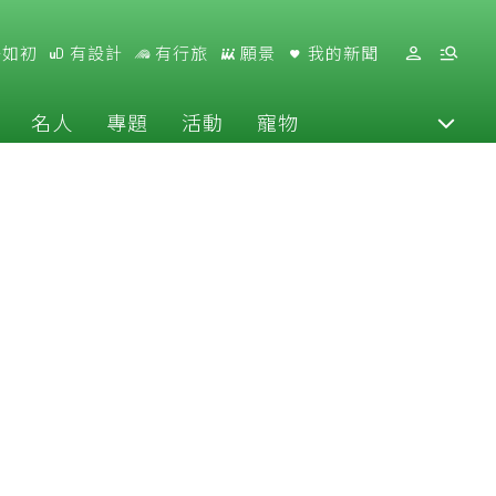
好如初
有設計
有行旅
願景
我的新聞
名人
專題
活動
寵物