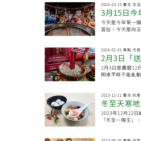
只要選對湯底與
將髒物由內而外
子睡著時，由家長
就是「觀察世間聲
2024-03-15 養生.
湯底」，這類湯
端午當天上午11
3月15日
間貼在家門口的
19日。想向觀世
取過多的鹽分和
輕拍，如同拍掉
氣，所以用紅紙
薩誕辰●6月19
能進一步提升營
館、火葬場等，
今天是今年第一個
師曝「唯一
的春聯， 命文武
品不可葷食楊登
與飲食順序，火
當天上午11時至
習俗，今天是向
氣大興，流傳至今
以今天到廟宇祭祀
萬別剝掉過年吃
陽水」（陰水：沒
忌是不宜殺生，今
年三十晚上就會
求小孩開智慧、
不知道這些白絲
左右的熱水來泡
第一個天赦日 「
開始生病，讓原
麵、壽桃，但注
植物營養素，能
的一天，經常感覺
申赦日喜秋逢；
2024-02-01 焦點.元
後，為了避免這
見供奉，只是稱
人群也有助於穩
2月3日「
間，去曬曬太陽
（冤枉）、施（
護孩子，而這就
為「南海古佛」
炎反應，對血管
加一些陽剛能量
子，希望玉皇大
長輩長命百歲，因
教中也都有信奉
2月3日是農曆1
必知4件事
食用1到2顆橘子
叫棗粽，棗粽諧
做好事，都是百
圾嗎？除夕不能
佛祖、觀音媽、觀
明桌平時不能亂
別再剝掉白絲，
榜題名。七、立雞
日是在四季當中天
一些，更能安心過
場，切勿過度迷信
腳須用左手拔、
這些？醫師破解
若能在正午時將
第一個天赦日是3
代表會破運、破財
廖大乙指出，宗教
背後其實是源自
（大門斜對角角
住家門口焚香祈
污水、倒垃圾，
回天庭的日子，
2023-12-21 養生.抗
困時期，米飯不
或辦公桌的正中
的因果病、事業
以據說亂倒垃圾和
冬至天寒地
位、香爐等，在
來看，稀飯本身
半年業績愈來愈
日」祭祀方式時間
話，這代表脾氣不
除。「清屯」先神
溫和且易消化，
上，可以增加異
帶殼桂圓12顆（
2023年12月
確吃湯圓招
長輩添壽，為自己
妥乾淨的抹布、
飯也無不可。不
檀香，可以增名氣
花、金紙（天公
「冬至一陽生」
守住上天給的錢財
當天雖已送神，
食禁忌，源自初
268元，加入「
拜時，記得口頭
氣，有過「冬至
要一口吞入再慢慢
有髒汙，先用毛
肉、蛋等葷食富
瓶等容器裝盛，
悔文唸出來，懇
小技巧，可以增
餘」。除夕禁忌9
說，拔「香腳」
的是避免高油脂
方） ☛此為民俗
罰；最後將金紙
同的習俗呢？24
2023-09-28 焦點.元