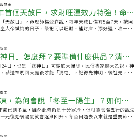
食材，其實可以健康又不發胖。建議優先選擇「蔬菜湯底或昆布
掃出門外，去除家裡的穢氣，提升宅運。三、「午時水」淨身：
偷偷地放在孩子的枕頭底下。除夕習俗4：貼春聯春聯是春節期
音」的菩薩，有3個節日，分別是農曆2月19日、6月19日和9月
生活智慧王
頭清淡、熱量低，並富含纖維、維生素及礦物質，不僅能避免攝
時至下午1時，沾「午時水」，由頭頂、臉、脖子、胸部慢慢往下
今年首個天赦日，求財旺運效力特強！命理
年節裝飾，源自於古代的「桃符」。後因中國人喜用紅色代表喜
音菩薩祝壽，以農曆2月19日最為適合。●2月19日是為觀世音菩
熱量，還能增強飽足感，讓火鍋吃得更健康。搭配各式蔬菜，更
身上的霉氣，趨吉避凶；若到陰氣較重的地方，像是醫院、殯儀
代替桃木板。明太祖朱元璋建都金陵後，賜給文武大臣各式各樣
日則是得道升天日●9月19日則是出家日向觀音祈求4類願望，供
養價值。許多人認為吃火鍋容易發胖，但只要控制好食材的選擇
感覺身體不適，平日亦可用此方法。四、「午時水」泡澡：端午
「天赦日」，命理師楊登嵙說，每年天赦日僅有5至7天，按照
禁忌」
百官除夕要貼春聯，還微服出巡。此後中國新年期間貼春聯的風
嵙說，因觀世音菩薩聖誕聞聲救苦和送子形象深植信徒心中，所
鍋不僅不胖，甚至有助於健康飲食。橘子抗炎護血管！這精華千
下午1時，用一碗「午時水」加菖蒲、艾草若干，再加上一碗「陰
玉皇大帝懺悔的日子，祭祀可以旺財、補財庫、添好運，唯一禁
。除夕習俗5：守歲古代傳說中，一隻叫「祟」的妖怪，每到大
觀音，主要祈求4類願望：●4類願望：求子嗣、求子女健康、
橘子象徵吉利，然而多數人習慣將橘子白絲撕掉，只吃果肉，卻
煮過的自來水或礦泉水，陽水：煮沸的熱開水），用攝氏40度
天最佳祭祀時間是清晨5時至下午3時，民眾可把握時間。今年
出沒，會把手放在小孩子頭上，孩子們就會被嚇得大哭，之後更
求事業順利。●準備供品：可以素食或五果，鮮花、水果、壽
其實是營養精華所在。橘子白絲富含膳食纖維、類黃酮素及其他
澡，可趨吉避凶，達到轉運。五、吸收陽氣：端午節為陽氣最旺
效力特別大」命理師楊登嵙說，古書有云「春赦戊寅夏甲午；戊
本聰明靈巧的孩子，自此言行舉止都變得很奇怪，父母親得知
意不可葷食。他說，「觀世音菩薩」在不同的宗教或派別中也常
促進腸胃蠕動、預防便秘，還能延長飽足感，對於血糖波動大的
運勢差或時運低迷的人，可以在端午節當天早晨7時到12時之
三冬甲子甚為吉；百事遇禍反為福；其日可以緩（刑獄）、雪
氣新聞
隻「祟」會接近自家小孩，就會在除夕夜當晚圍在一起不睡覺保
謂有所不同，道教稱為「慈航真人」或「慈航道人」；一貫道稱
定血糖。此外，類黃酮素具抗氧化功效，能中和自由基、減少發
送神日」怎麼拜？要準備什麼供品？清屯
，順便適度運動，增加自己身上的陽氣、生氣，給自己的運勢增
恩惠）」，可見「天赦日」是向玉皇大帝懺悔，請求赦罪的好日
叫守「祟」（歲）的由來。而後民間流傳著守歲守得越晚，象徵
；靈山派奉為「五母」之一。此外，在龍華教、齊教、越南高台
健康與抗老化有極大益處。然而，攝取適量非常重要。建議每天
。六、吃粽子旺文昌：在春秋時期就出現了粽子，粽子摻紅棗的
帝可以寬恕、赦免自己的累世罪孽，這一天只要是祈福說好話、
此守歲也有盡孝道的含義。除夕10大禁忌除夕可以洗澡、倒垃
。民間對觀世音菩薩有許多更親切的稱呼，例如觀音娘娘、觀音
2月24日，也是「送神日」可徹底大掃除，民俗專家廖大乙說，神
，禁忌1動作好運可能全倒光
即可，過量可能造成腸胃刺激或糖分攝取過多。下次吃橘子時，
音為「早中」，意在讀書的孩子吃了可以早中狀元、旺文昌、金
無禁忌，唯一不宜殺生，因為上天有好生之德。楊登嵙說，天赦
做什麼？其實某些禁忌會隨著信仰和時間改變，但過年時多注意
音大士、白衣大士等。 ☛此為民俗說法，不代表本新聞網立
動，恭送神明回天庭後才能「清屯」，記得先神明、後祖先，香
善用這些天然營養素，輕鬆達到抗炎護血管的效果！初一不能吃
蛋求好運：在端午節午時（上午11時至下午1時）嘗試立雞蛋，
干配合地支而產生，天赦日每年只有5至7日，並不多見，今年
好年。小孟老師分享除夕10大禁忌。除夕禁忌1忌打碎物品，這
。 (責任編輯葉姿岑)
留內不留外，且絕對不能「倒爐」，才能留住好運、清掉壞運。
禁忌迷思過年初一流傳許多飲食禁忌，如不能吃稀飯或葷食，其
雞蛋立起來，表示會有好運一整年。在住家或辦公室的「財位」
月15日（農曆2月6日），「效力特別大」。他說，天赦日可在
。除夕禁忌2忌拿剪刀，這代表會把財運剪掉。除夕禁忌3忌倒
民俗上，每年農曆12月24日是「送神日」，也就是恭送神明返
傳統習俗與象徵意涵。稀飯之所以被認為不吉利，是因為過去貧
落，藏風聚氣的地方）立蛋，若不知道財位，就在住家客廳中央
求，或是到廟裡去祈求、懺悔赦罪，尤其是查無病因且久病不癒
因為古時候可能不像現在垃圾有集中處理，可能是隨意丟棄，所
由於已將神明請回天庭，平時神明桌上不能亂移動的神像、牌
老養生
夠只能煮稀飯分食，因而被視為貧窮的象徵。然而，從健康角度
間位置立蛋即可；開店舖的老闆，可選在櫃檯中間立蛋，可讓下
不順、求身體健康、求官司糾紛化解等都會特別靈感。「天赦
汙水，會噴濺到路過的神，明而使人倒楣。除夕禁忌4忌說髒
凍，為何會說「冬至一陽生」？如何正
送神日這天才能好好「清屯」，也就是打掃神明桌，徹底大掃
並無問題，對於高齡長者、腸胃不適或牙口不好的人來說，稀飯
好。八、召桃花：端午節正午之時噴適量花香的香水在臥室及床
：該日早上5點至下午3點。供品：清茶3杯、水果、素食餅乾、
好，會倒楣一整年。除夕禁忌5忌過早睡覺，除夕當夜要守歲替
明後祖先 清香爐不可「倒爐」而「清屯」有訣竅，清屯前應備
是適合的選擇。特別是在除夕夜大魚大肉後，初一改吃清淡的稀
性緣。九、召貴人：端午節正午之時在客廳、神明廳及書房點上
代表一年12個月破繭而出、開運）、米糕、乞龜、九轉壽生蓮
22日節氣已到冬至，雖然此時仍是十分寒冷，但根據陰陽五行的說法
福氣與好運？4重點養生原則報你知！
迎好運。除夕禁忌6忌開箱櫃，傳說在天亮前不可開箱櫃，才能
毛刷、湯匙及空碗等清潔工具，謹記「先神明、後祖先」原則，
過，糖尿病患者需注意稀飯升糖速度較快，應適量控制。至於葷
、召貴人。十、發財水：端午節正午之時取硬幣總金額168元或
金、福金、壽金、刈金、補運錢）、手寫懺悔文等物。步驟：拜
，一元復始後陽氣就會逐漸回升。冬至自過去以來就是重要節
。除夕禁忌7除夕圍爐，長年菜象徵長命百歲，不可直接咬斷，
但清理前仍要焚香禮貌告知，請神明及祖先迴避，神像、牌位若
一神明出巡時需吃素表達敬意的傳統。但從營養學角度看，魚
午時水」及鹽巴少許，煮沸後冷卻，將此「發財水」及硬幣用寶特
稟告玉皇大帝自己的名字、年齡、生日、地址詳細資訊後，將懺
就長一歲」的說法，並且冬至有吃湯圓的習俗，但吃湯圓也有些
咀嚼。除夕禁忌8圍爐吃魚時，需要留下魚頭、魚尾，象徵「有
刷清理，仍不乾淨再用布擦拭。至於清理香爐更有禁忌，廖大乙
含完整蛋白質、維生素與礦物質，適量攝取對健康有益。需注意
置於住家或辦公室的「財位」（大門斜對角角落，藏風聚氣的地
求玉帝開恩赦罪，給自己一個重新開始的機會，並盡可能降低罪
加自身的福氣與好運。冬至的節氣意義是什麼？各地又有哪些不
需要在入夜前洗澡，衣服也要洗好、晾乾，不可以濕過年。除夕
要用左手拔，比較潔淨和恭敬，並且「留內不留外」，也就是留
或過多飽和脂肪酸的食物，並控制份量，這樣即使初一吃葷食，
說法，不代表本新聞網立場，切勿過度迷信。
、懺悔文、蓮花一同焚化，並將桂圓敲碎，外殼也丟入金爐內一
節氣中最後一個就是冬至，代表是白天最短，黑夜最長的節氣。
氣新聞