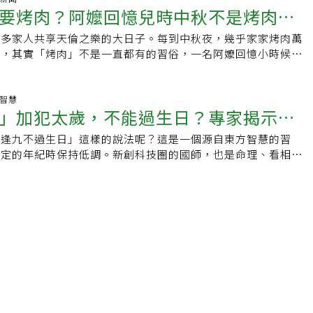
晾曬衣物，以免招來厄運，這習俗在馬來西亞比較盛行，在台灣
「香腳」，留下離神明最近、受最大庇佑的好運氣，同時清掉過
題。傳統習俗雖有意涵，但在符合健康原則下，適量調整飲食並
要烤肉？阿嬤回憶兒時中秋不是烤肉
陰陽五行學說會提到「冬至一陽生」，在冬至時陰氣走到極點，
農曆七月。除夕開運法除夕要除舊歲，吃完的橘子，皮先別丟！
運。而香爐絕對不可以「倒爐」，拿起香爐倒香灰，就像是把好
者注意！過年絕不能停做1件事過年期間，不少人因習俗（初一
起點，自此以後一元復始，陽氣回升，白天漸長。中國古代農耕
傳授道家密法「橘子皮開運法」，幫你換氣轉運，甚至改善健康
了，是一大禁忌，因此拿湯匙將香灰舀出，濾掉雜物與硬塊，再
許多家人共享天倫之樂的大日子。每到中秋夜，幾乎家家烤肉萬
家人一起做4件事
除重病外，健康者不適宜在這一天吃補藥）或假期鬆懈，選擇暫
總結一年辛苦的勞動，穀倉中準備豐沛的糧食，期待可以讓人度
步驟1：準備新鮮橘皮。步驟2：找個銅製的容器（最佳）， 實
香爐，大概八分滿，且不用壓實，抱持鬆軟可插香即可，這樣賺
嗎，其實「烤肉」不是一直都有的習俗，一名阿嬤回憶小時候的
物，但這種行為對健康極具風險。無論是糖尿病、高血壓，還是
般會休養進補，為即將到來的過年慶典做好準備。古時周代以冬
， 用瓷器也可以。步驟3：拿打火機往橘子皮上烤， 烤出白煙
還沒對年 習俗上不能清屯送神廖大乙也提醒，若家中有親人過
我小時候中秋節根本沒烤肉！」。對此，元氣網在臉書粉絲專頁
者，都應遵從醫囑，按時服藥。尤其在過年期間，年夜飯常熱量
過年的第一天，直到漢代改曆法後才改變過年的第一天，習俗中
：這時候放在容器上繞著家裡四處走， 讓橘子的香氣充分走到
俗上不能清屯送神，但若香爐已滿是「香腳」，有清理的必要，
候的中秋節回憶」，引起廣大討論，紛紛回憶起兒時的中秋時
糖和血壓波動風險更大，若停止服藥，可能導致病情惡化，甚至
」的說法，可能源自於此。冬至在節氣中是較為重要的，習俗也
是很簡單、不需要另外花錢，即刻都可以在家裡取得的材料，且
神日」前完成清屯；另，清屯儀式後的「香腳」可隨壽金一併燒
習俗：賞月吃餅、吃柚子、烤肉中秋節起源於中國的傳統節日，
生智慧
考慮到過年期間醫院多數休診，急診擁擠的情況會讓就醫更加困
習俗會在冬至當天吃湯圓，象徵一年圓滿、豐足。中國北方配合
做。柯柏成說，驗證上是確實生病的人漸漸變好，惹上官司的也
」加犯太歲，不能過生日？專家揭示破
桶，撒放盆栽回歸自然即可。清屯必知4件事1.謹記「先神明、
十五，傳說是為了紀念嫦娥奔月。最早可以追溯到秦朝和漢朝時
間除了定時服藥，也應維持規律的飲食習慣。不可因假期放縱飲
冬至也有吃水餃、餛飩來慶祝過冬，根據不同環境產生不同的飲
果是在外租屋只有套房或雅房的更應該做，整個氣都會煥然一
「香腳」要用左手拔，比較潔淨和恭敬；「留內不留外」，留下3
要特點之一是在滿月時慶祝，因為滿月被認為象徵著家庭團聚和
理。為避免身體不適甚至緊急就醫，患者務必持續遵守治療計
拜吃湯圓該怎麼吃，才會招來福氣與好運？冬至又稱「冬節」，
「逢九不過生日」這樣的說法呢？這是一個源自東方智慧的習
訣！
己的運氣實在背到極點，除夕後的每個節氣都可以再做一次，一
腳」。3.清香爐絕對不可以「倒爐」，應拿湯匙將香灰舀出。
時候，許多家人會團圓一同賞月烤肉，共享天倫之樂。你知道為
康地度過新春假期。延伸閱讀 「要嫁個能和你大吵的人」心理
過湯圓後，大家都增長一歲。傳統上此日祭拜時，應準備全副的
特定的年紀時保持低調。新創科技圈的國師，也是命理、看相、
或著病況漸佳為止。有些人家會用燒香換氣，但是畢竟有礙空氣
過世還沒對年，習俗上不能清屯送神。「送神」是送什麼？要準
月吃餅、吃柚子、烤肉嗎？從以前就有烤肉活動？一起來看看中
婚前的三個建議
及應節的湯圓（冬節圓）和菜包；拜祖先時，剖開的牲禮、米
認為，這種警示的關鍵年齡通常會在19歲，但對某些人來說，
居總是不好，再加上現在都市的居住環境都很緊密，今年換個方
語說：「舉頭三尺有神明。」一家要得到好運，乃因眾神賜福，
由來。中秋習俗－賞月、吃月餅中國古代有一種對月亮的崇拜傳
菜包等。冬至祭拜活動往往較為隆重，主要表達農村社會時收穫
晚一些。那麼，逢九不過生日這個古老的習俗又是如何誕生的
此轉運。封印開運法柯柏成介紹，還有個道家的「封印開運法」
德，所累積的功德就會得眾神的賜福。所以民間相信一年的始末
亮代表著家庭的完整和和諧。在中秋節當晚，人們會圍坐在一
以三界公、祖先或是地基主為祭拜對象，冬至時會以節慶食品
的新書《簡少年現代生活改運書》中提到，儘管他也尚未完全理
印：除夕前三天內開印：正月初五。家庭主要的銀行印鑑建議會
大帝所派遣的眾神、灶神等，將司察的善惡呈報於上天。每年所
月食。這種活動代表了家庭的聚會和和諧，因此，中秋節成為了
，尤其是古早味的「紅白色小湯圓」甜湯。煮湯圓時一般個數都
輯，但他已經找到了一些線索。現在，讓我們一起探索這個神秘
在農曆除夕前三天把印章清洗乾淨，用紅布或紅紙包起來，或者
、太與民間諸神等，都返回天庭職，故農暦25日以後，玉帝就
重要時刻。月餅一詞，源於南宋吳自牧的《夢梁錄》，那時僅是
建議也吃雙數顆，雙數顆湯圓有「成雙成對」的美意，象徵未來
源頭，看看它能為我們的生活帶來什麼樣的啟示。逢九不慶生，
在正月初五財神生日這一天重新使用印章。過去官署衙門機關的
神下凡接續監人世，故稱為「天神下降」。直到正月初四日下
到後來人們逐漸把賞月與月餅結合在一起，寓意家人團圓，寄託
招來好人緣與好姻緣，而單數顆跟「孤單」、「落單」等字有關
神秘影響這個習俗是從印度占星學傳來的，在他們的星學中有兩
在過年期間是要收起來的，過年之後再開始拿起來用大概一般人
太歲及諸位神明回到凡間，諸神才返回天庭。屆時同樣都會準備
－吃柚子柚子在中秋節前後適逢盛產期，便成了中秋節的應節食
村廟如何進行謝冬、謝平安？冬至後過去台灣的的村落也會進行
喉星、計都星，都被歸類為凶星，而且是每隔幾年就會輪一次。
的，如果過去一年財運不佳，公司小人多，就建議公司章跟銀行
食物，諸如年糕、發糕、桂圓、米果、麻粩、寸棗、花生糖、冬
佑子」諧音，含有吉祥之意，也是希望月亮護佑的意思，所以中
農業社會對於一年圓滿收穫的感謝。根據台灣民俗文物辭典的說
人每年都會有顆星星負責，只是每年輪到的會是不同的星，因為
清，這是極簡單的開運方法，只花一點時間不花錢就可以做得
茶水同樣會使用甜茶，最後燒紙錢及雲馬、甲馬等恭送回天庭。
是會搭配文旦作為應景的食物，台灣柚子以麻豆文旦最著名。中
村廟，固定於冬至日起到農曆十一月底前，擇一吉日舉行年尾謝
，所以走到羅喉、計都都代表會很危險。所謂凶星，嚴重就是會
商就有的「關東煮」，竟是減醣好幫手！醫師這樣喝酒、吃宵
宗教資訊網）【延伸閱讀】．除晦氣才能迎好運！命理師指點 年
中秋節人們會準備各種美食，團聚一同享用。但烤肉的習俗並不
，這便是「謝冬」。有些村落間會有聯合祭祀的傳統，年尾的拜
甚至是妻離子散，非常慘。其中羅喉星是每九年會有一次倒霉的
公斤」還擊退糖尿病