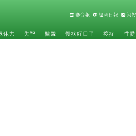
聯合報
經濟日報
河
退休力
失智
醫聲
慢病好日子
癌症
性愛