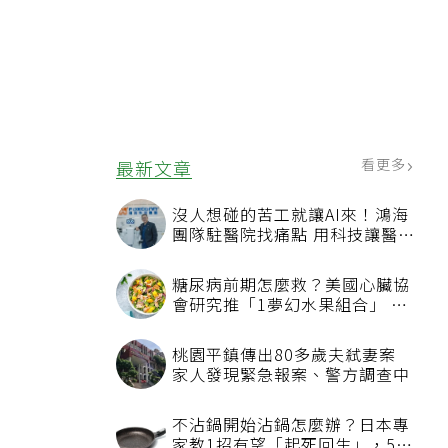
看更多
最新文章
沒人想碰的苦工就讓AI來！鴻海
團隊駐醫院找痛點 用科技讓醫療
更有溫度
糖尿病前期怎麼救？美國心臟協
會研究推「1夢幻水果組合」 酪
梨加它改善血管功能
桃園平鎮傳出80多歲夫弒妻案
家人發現緊急報案、警方調查中
不沾鍋開始沾鍋怎麼辦？日本專
家教1招有望「起死回生」，5情