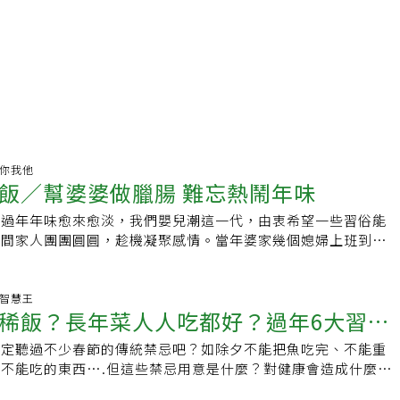
健康你我他
飯／幫婆婆做臘腸 難忘熱鬧年味
得過年年味愈來愈淡，我們嬰兒潮這一代，由衷希望一些習俗能
期間家人團團圓圓，趁機凝聚感情。當年婆家幾個媳婦上班到除
吃年夜飯。唯獨我有寒假，早早回家當幫手。一進入臘月，婆婆
臘肉，我負責把那幾杆的臘味完全風乾後，經過蒸煮再切片，帶
實的嚼勁，是一道令人懷念的年菜。婆婆有幾道拿手料理，如蹄
生活智慧王
稀飯？長年菜人人吃都好？過年6大習俗
豬肚、人參燉雞，炸蔬菜丸子等，還有水餃，每樣幾乎都是功夫
祭祖後，開始端上一道道年菜，婆婆還會開甕，濾出調製的李子
一定聽過不少春節的傳統禁忌吧？如除夕不能把魚吃完、不能重
解析是否為無稽之談
每人都會喝上一兩杯。大人在餐桌上高談闊論，小孩早已下桌去
不能吃的東西….但這些禁忌用意是什麼？對健康會造成什麼影
外都熱鬧不已。待餐桌收拾好後，大家輪流給公婆拜年。公婆開
科許芷瑜醫師，來幫大家解答6個「過年習俗禁忌」到底是對身
位孫子給了以後，就連近中年的我們也都有紅包，公婆總說給你