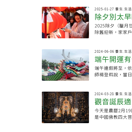
體有益，還是有
們壓壓歲，這是
時要整葉吞食不
2025-01-27 養生.
也沒有當年熱鬧
除夕別太早
年菜中常見的傳統
寶）和給壓歲錢
植化素，如β胡蘿
以同樣的心情祝
2025除夕（臘
10禁忌 
幫助預防眼睛退
除舊迎新，家家
於老年人來說，
夕不能做什麼？可
含的維生素則有
大禁忌與開運方法
纖維能改善腸道
除，第二天就換
2024-06-06 養生.
留意。患有慢性
端午開運有
一整年來的照顧
以免鉀濃度過高造
感恩惜福的心情來
者，也需注意。芥
端午連假將至，
旺整年
圍爐圍爐本是指
綠色蔬菜如菠菜
師楊登嵙說，當日
必須熊熊燃燒，代
中藥材，可能加
時在湧泉、瀑布
年夜飯時，用餐時
心肌梗塞的患者食
這時間將此水，置
代人常把「壓歲
挑選新鮮好吃白
剛，有召好運的
2024-03-28 養生.
灣語文學系副教
觀音誕辰適
從以下4個特徵輕
趁端午上午11時
歲錢的由來，據悉
脆的聲響，表示
氣，去除家裡的
玩，等他睡著後
今天是農曆2月1
機！注意供
這些瑕疵可能影
好的家裡。二、「
來。壓歲的「歲
是中國佛教四大
過長，這樣的蘿
水」，取一綠色
的意義，把不好
嗣，另外希望子
齊聚一堂圍著爐
天厝由頂樓灑淨
壓歲錢用紅色袋
「觀世音菩薩」有