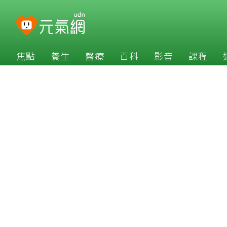
焦點
養生
醫療
百科
影音
課程