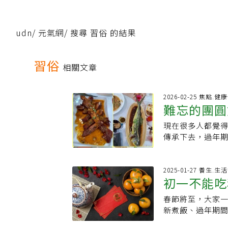
udn
/
元氣網
/
搜尋 習俗 的結果
習俗
相關文章
2026-02-25 焦點.
難忘的團圓
現在很多人都覺
傳承下去，過年
夕，才能趕回來
就忙著做臘腸、
著一股酒香和精
2025-01-27 養生.
初一不能吃
膀筍乾、火腿熬
菜。除夕傍晚，
春節將至，大家
與禁忌 醫
酒，除了小孩，
新煮飯、過年期間
放鞭炮，屋內屋
響？初日診所家醫
始發壓歲錢，每