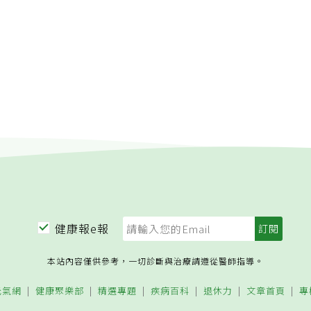
NG物品必丟責任編輯葉姿岑
歷史，而是台灣過去萬家香醬油推出的一則廣告。當年在中秋節
，甚至比過年時還要熱鬧。祭典通常自子時起，村民便會敬備答
九的由來很類似；而同樣是倒霉的凶星，計都星也一樣有自己運
正好在打「一家烤肉萬家香」的廣告標語，久而久之烤肉便成為
水果、糕餅、金紙等，齊聚於宮廟前的廣場。而廟方也在廟前向
顆星是不同年的。逢九不慶祝，原來是擔心結束的預兆但你可以
動之一，也一路流傳盛行至今。小時候的中秋節回憶說到中秋
到「天公桌」進行安座，等待村長（或頭人）擲筊請示祭拜的吉
講的是逢九，並不是每隔九年。另一個有趣的事，就是所謂的西
到「烤肉」，不過這個活動並非以前就盛行。一名阿嬤表示，自
夜間十一點至凌晨一點間）挑選「幾點幾分」開始上香，稱為
實歲，從實歲一歲開始，而古占星主要是用虛歲，事實上該用實
根本沒烤肉！」，讓許多年輕人驚訝，原來以前的中秋節並不是
落香（上三次香）後，經由擲出三個聖筊獲得主神同意才可化財
覺得沒有一個定論；但我覺得用虛歲會準一點。其實你如果不仔
元氣網在臉書粉絲專頁詢問大家「對小時候中秋節的回憶」。貼
神「落壇」，請主神返回廟中安座，村民才向廟中主神上香答
看古代歷史，是真的有逢九必出大事的邏輯。因為十進位裡，九
網友廣大迴響，紛紛回憶起小時候的中秋時光。有一些網友表
結束。冬至養生4重點1.保暖重頭部和腳下：俗話說「寒從腳下
字，九是一個結束，所以每逢九的時候，如果用來慶祝，就好像
賞月跟吃月餅，沒有烤肉活動。「拜月亮、吃月餅，小時候月餅
，所以保暖首重「頭和腳」，襪子和圍巾絕對不可少。2.補養
束，有點恐怖。所以在古代也有跳過九這件事，因為不希望結
現今很少吃得到」、「帶月餅跟柚子去空曠地方賞月」、「坐在
黑色食物對應腎臟，例如：黑豆、黑芝麻、紫黑米、香菇、黑木
的概念。逢九加犯太歲，衰運滔天？破解衰運的秘訣曝光萬一逢
，一家人聚一起吃月餅，爸爸剝柚子肉餵我，喝著茶說著嫦娥的
等，富含營養且不燥不膩，被認為是補腎好食材。3.泡腳補
歲，會代表今年很衰嗎？單以邏輯上看是這麼一回事，實際上你
吃麻糬，沾花生白粉糖，聽阿公講月亮有兔子在舂米的故事」、
養腎氣，尤其適合怕冷、四肢冰冷、易感冒的人。4.避開生冷
不一定。因為像我們在2022年講12生肖的運勢時，老虎並沒有
在哪」、「以前的月餅很難吃，在那物資極缺的年代只有麻糬佔
吃生冷食物會需要消耗更多體內的氣血能量來消化。冬至相關農
不一定，每年都會有所不同的。如果犯太歲時，你人剛好在國外
小時候中秋節才有汽水肉干魷魚絲月餅」、「期待阿爸買月餅，
落加一歲：冬至曾是古代過年，過冬吃湯圓就算長一歲。•冬至
不用太擔心，玄學是沒有距離的，只要展現對太歲星君的誠意，
是買大餅來切，以前月餅會附上一張印刷漂亮的圖，比吃月餅更
拼攏劊直：台灣因為冬季相對不冷，所以冬至晴朗時，農夫會勤
太歲方式也可以喔。地支沖風水，避開挖土帶來的厄運，勇敢調
時候月餅都吊在天花板，等到中秋節那晚到公園看月亮、吃月餅
料：農業部：冬至台灣民俗文物辭典：謝冬
老師也常遇到有人問，地支會不會沖到風水？答案是會的。和犯
健康報e報
都有彩色的塑膠絲，會拿來舖在鉛筆盒裡」、「在外面看月亮，
因為你不能在太歲爺頭上動土，以2022年來說，寅的方位是東
糬、吃月餅（不是蛋黃酥）、頭戴文旦皮」、「每人一頂柚子
家東北方挖地，就會比較倒霉。2023年是卯，就是正東邊，以
吃月餅，聽阿嬤說嫦娥跟吳剛的故事，直到萬家香出現一切變
本站內容僅供參考，一切診斷與治療請遵從醫師指導。
就是不能在正東挖土。如果是別人在挖土，像是捷運施工啊這
網友表示，除了賞月跟吃月餅，也會放鞭炮、提燈籠。「簡單的
霉的，就可以去跟太歲爺說聲抱歉，不好意思，不是你在挖。挖
元氣網
健康聚樂部
精選專題
疾病百科
退休力
文章首頁
專
上全部的炮，出去跟隔壁鄰居打仗」、「買鞭炮燈籠的節日~小
避運智慧，化危為轉機還好到了明年太歲又會再換邊，除非你真
「提燈籠，吃月餅，吃柚子，賞月」、「小時候就是要提著自製