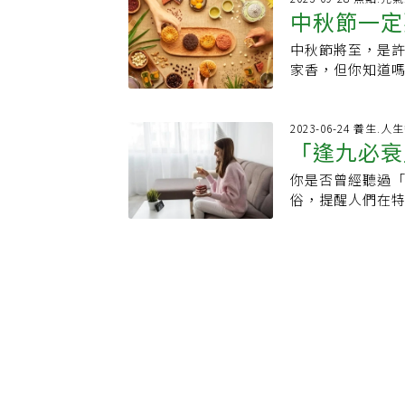
禁忌10忌在除夕
下3支最靠神像的
也不會有健康問
中秋節一定
同焚化。
古來中華文化中
忌晾曬衣物則是
去的不順遂及壞
無不可。慢性病患
同時也是陽氣的
命理專家柯柏成
運、福氣都倒掉
中秋節將至，是
節，但會跟
盡量不要吃藥，
社會，到冬至時
運。橘子皮開運法
濾過的香灰放回
家香，但你知道
停服用慢性病藥
過嚴冬。農村一
在找不到也沒關係
錢才會輕鬆。喪事
中秋節，表示「
其他慢性疾病患
至為歲首，視為
就可以了。步驟4
世還沒對年，習
詢問大家「小時
高、份量多，血
有「冬至長一歲
家中的角落。這
那就提早在「送
光。中秋節３大
2023-06-24 養生.人
需要緊急就醫。
較多，台灣民間
任何時辰都可以
「逢九必衰
化，香灰別丟垃圾
為每年農曆八月
難。此外過年期
當地飲食習俗，
有和解轉機，如
後祖先」。2.拔
期，中秋節的主
食，忽視健康管
食文化。冬至祭
你是否曾經聽過
解衰運的秘
新，如果覺得自
支最靠神像的「香
圓滿。每年的這
畫，穩定病情，健
習俗認為該日吃
俗，提醒人們在
直做到運氣變好
4.若家中有親人
什麼中秋節要賞
醫師媽媽給女兒
牲禮、四果，以
風水的專家簡少年
清新，影響到鄰
備什麼供品？古
秋節３大習俗的
飯、菜、湯圓、
可能會稍早或稍
式測試看看，就
表示祖上行善積
統，人們相信月
的心境，台灣多
呢？簡少年在他
可以參考看看封
都會結算，玉皇
起，賞月並觀賞
「湯圓」當供品
解這種說法的邏
封印章的舉動，
送諸神，包括灶君
一個家庭團聚的
是偶數，吃湯圓
的命理學習俗的
放在印盒裡面，
另外派遣其他天
一種點心食品。
一年幸福圓滿、
揭秘印度凶星的
公印或長官印章
午，灶君新值年
思念。中秋習俗
聯，較不吉利。
顆星，分別是羅
很少在清理印章
年節期間的豐盛
物。而柚子與「
謝冬，表達出對
也就是說，每個
私章都一起清一
瓜糖，祭拜時的
秋過節、送禮總
明，傳統的聚落
這兩顆都是凶星
到。延伸閱讀 超
(資料來源／全國
秋習俗－烤肉在
平安的祭拜儀式
導致家破人亡，
夜，「半年瘦10