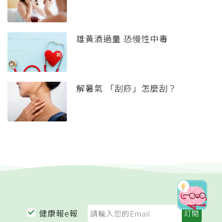
雄黃酒過量 恐慢性中毒
解暑氣 「刮痧」怎麼刮？
健康報e報