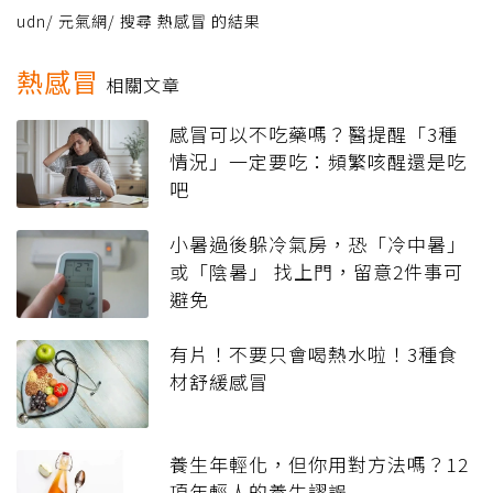
udn
/
元氣網
/
搜尋 熱感冒 的結果
熱感冒
相關文章
感冒可以不吃藥嗎？醫提醒「3種
情況」一定要吃：頻繁咳醒還是吃
吧
小暑過後躲冷氣房，恐「冷中暑」
或「陰暑」 找上門，留意2件事可
避免
有片！不要只會喝熱水啦！3種食
材舒緩感冒
養生年輕化，但你用對方法嗎？12
項年輕人的養生謬誤