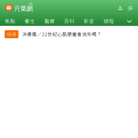
焦點
養生
醫療
百科
影音
課程
退休
洪惠風／22世紀心肌梗塞會消失嗎？
快訊