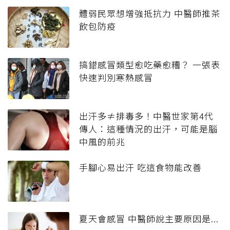
體弱民眾想增強抵抗力 中醫師推茶
飲包防疫
搞錯感冒類型愈吃藥愈糟？ 一張表
快速判別寒熱感冒
出汗多≠排毒多！中醫世家第4代
傳人：這種情況的出汗，可能是腦
中風的前兆
手腳心易出汗 吃這食物能改善
夏天會感冒 中醫師說主要原因是...