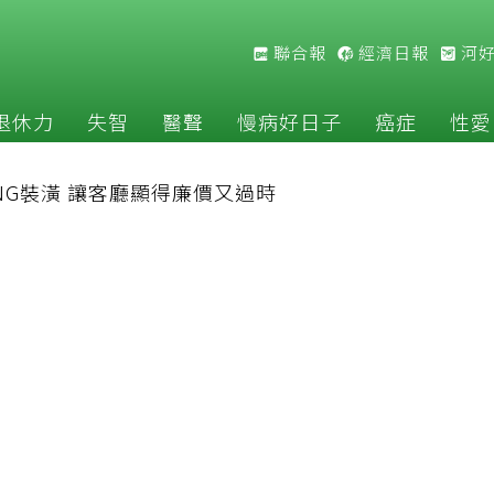
聯合報
經濟日報
河
退休力
失智
醫聲
慢病好日子
癌症
性愛
G裝潢 讓客廳顯得廉價又過時