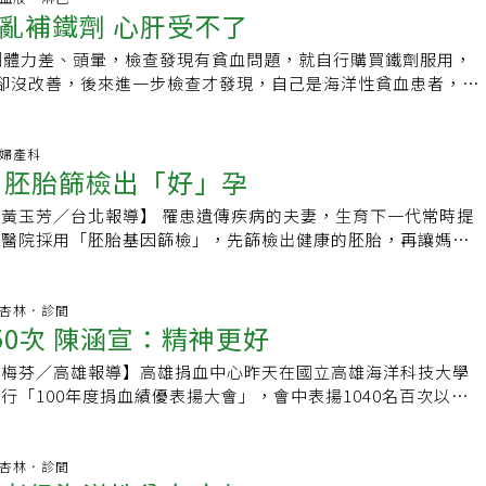
有所改善對於何時該進行排鐵，醫界各有不同看法，普遍認為長
亂補鐵劑 心肝受不了
是輕度，但孩子有機會成為中度或重度患者。貧血常見症狀包括
度因常被忽略、目前無明確統計。不過，中度海洋性貧血若長期輕
患者在血清血鐵質仍低時就可進行排鐵，這樣的效果最好。目前
髮、注意力不集中、心悸、易喘、眼瞼呈白色、爬樓梯上氣不接
引起肝脾腫大、骨質疏鬆、骨骼變形、血鐵質沉積等。Grace
年輸血超過20袋或血清鐵蛋白濃度（serum ferritin, SF）
到體力差、頭暈，檢查發現有貧血問題，就自行購買鐵劑服用，
總血液腫瘤科主任劉俊煌說，一旦還懷疑自己有貧血症狀，醫師
不良、長期貧血，身體缺氧，刺激骨髓使用更多空間來製造紅血
/ml，就應接受排鐵治療，以免造成鐵過量所產生的併發症。以往的
卻沒改善，後來進一步檢查才發現，自己是海洋性貧血患者，而
鐵性貧血的患者檢驗後會顯示有小球性貧血、血小板數量會增
來越薄，造成嚴重骨質疏鬆，不僅長年痠痛，年紀輕輕就三度骨
射方式，不但有感染之虞，效率也頗受質疑，再者因注射時需伴
醫師提醒，貧血應找出病因，海洋性貧血患者若亂補充鐵劑，恐
降，且血色素低於12mg／dl。地中海型貧血除了參考家族史以
造成蠟黃臉、黑膝蓋。 原本想透過骨髓移殖治療，在醫師評估
，影響睡眠及生活品質，醫囑遵從性低。自從新一代口服排鐵劑
肝功能異常風險。收治該名個案的書田診所家醫科醫師何一成表
顯示有小球性貧血，但血色素卻正常，紅血球數目比正常多上許
實不需移植，只要定期追蹤、需要時輸血及口服排鐵劑，就能控
便性高且途徑傷害性小、安全度也高，可有效提升生活品質。總
貧血的患者較為常見，但海洋性貧血等其他類型貧血，也會出現
科.婦產科
血色素電泳分析，同步確認後才能確認是否為地中海型貧血。
，Grace月經正常，也不需靠以厚粉妝遮蓋蠟黃臉。台大醫院
 胚胎篩檢出「好」孕
時，必須先了解造成貧血的真正原因，對症處理，才能有效改善
色蒼白等相同的貧血症狀，臨床見到不少貧血患者常搞不清楚病
孟佑指出，門診患者Nick從小也深受貧血之苦，原本認為接受
是洗腎患者及中度海洋性貧血患者，千萬不要刻意補鐵，才能有
劑補充，反而更傷身。海洋性貧血是種遺傳性疾病，因基因缺陷
變得較好。但在赴大陸工作前健檢發現，血鐵質比正常人高，卻
】 罹患遺傳疾病的夫妻，生育下一代常時提
積對身體造成的傷害。◎ 隨時掌握第一手健康訊息，快加入
素生成異常，引發全身器官、組織缺氧，國內帶此基因者約占總
來血鐵值飆升破萬，雖沒有明顯不舒服，但臉色黃，手指關節明
庚醫院採用「胚胎基因篩檢」，先篩檢出健康的胚胎，再讓媽媽
】
何一成說，海洋性貧血患者體內鐵質容易累積，若長期鐵質過
說，患者應每三個月定期回診監測，適時輸血、排鐵治療，避免
孕，等於將產前檢查提前到受孕前。最近成功讓一對雙方帶有海
管和肝臟的負擔。何一成指出，輕度海洋性貧血不需特殊治療，
◎ 隨時掌握第一手健康訊息，快加入【元氣網粉絲團】
妻，順利產下健康的雙胞胎。今年8月喜獲雙胞胎女兒的張先生
切忌攝取過多鐵質，避免過度劇烈運動，以防症狀惡化，若夫妻
出小寶貝的照片跟大家分享喜悅。張先生說，夫妻兩人都是海洋
話題.杏林．診間
洋性貧血的基因，所生子女有四分之一的機會，罹患重症海洋性
50次 陳涵宣：精神更好
知情，直到前年太太懷孕16周，抽羊水檢查才知道寶寶是重症
期輸血治療，建議有海洋性貧血患者，在準備生育前應進行完整
在懷孕快5個月時人工流產。之後想生又不敢試，直到接受胚胎
諮詢，避免生下重症子女。至於缺鐵性貧血、則好發於素食者、
謝梅芬／高雄報導】高雄捐血中心昨天在國立高雄海洋科技大學
當父母的夢。林口長庚醫院生殖中心醫師陳俊凱表示，像張姓夫
族，或有肝、腎、腸胃疾病等族群，特別是女性貧血的患者，最
行「100年度捐血績優表揚大會」，會中表揚1040名百次以上
在少數，台灣約有5%至8%是海洋性貧血的帶因者。父親、母
到月經影響，造成體內鐵質流失。基隆長庚醫院血液腫瘤科主任
中53歲陳涵宣捐血次數達750次，而且還擔任志工，讓人感
分之一的機率生下重症兒，胎兒不太可能存活。因此這樣的夫婦
分患者貧血原因其實和腫瘤有關，像是大腸癌患者，就會有貧血
台灣血液基金會董事長林國信主持，邀與會貴賓擔任頒獎人，由
就像擲骰子一樣得靠機率，只能反覆懷孕、羊水檢查，期待被迫
康檢查發現血液數值有異常時，可到醫院內科、血液科進一步的
林志錦代表受血者向熱心的捐血人及社團致最高感謝。今年53
話題.杏林．診間
發生在他們身上。長庚醫院近年來發展的「胚胎基因篩檢」，可