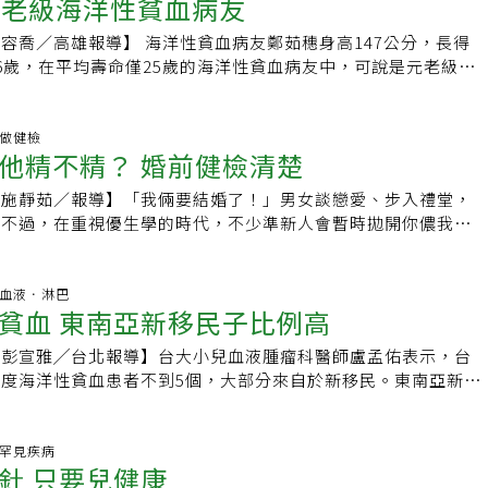
元老級海洋性貧血病友
再對症下藥。
遊，她是女性分離術捐血最高次數，從民國83年開始持續捐血
個細胞檢查，確定是健康胚胎，避免染色體或基因異常才讓媽媽
累計達750次，除此之外，她還是高雄捐血中心的捐血服務志
康胚胎，也可以提高媽媽的受孕率。陳俊凱說，胚胎基因篩檢的
容喬／高雄報導】 海洋性貧血病友鄭茹穗身高147公分，長得
的清淨，她堅持不吃太多的肉食，每天保持運動，她說定期捐
過去協助高齡產婦檢查唐氏症、染色體異常，目前已經可到單一
6歲，在平均壽命僅25歲的海洋性貧血病友中，可說是元老級大
變得更好。另一名是分離術捐血的鍾禮聰，也是鳳山金聲號捐血
前已協助3對海洋性貧血夫妻受孕，還有玻璃娃娃、神經纖維囊
懷海洋性貧血協會理事長蘇榮茂指出，此病症與父母雙方基因有
志工，從17歲就開始捐血，現在32歲，之前曾被燙傷過，但在
試，而國際間對於肌肉萎縮症、腎上腺白質退化症、脊髓性小腦
再有年輕婦女因錯過產檢而生下寶寶，很早就失去生命，呼籲準
止痛劑的注射，就是怕萬一打太多止痛劑會影響他日後捐血。今
罕見疾病技術成熟，也可與國外合作完成診斷。由於基因篩檢需
篩檢。蘇榮茂表示，海洋性貧血患者因造血功能缺陷，未及時治
聰明做健檢
受表揚計有，國立屏東科技大學等22所績優學校，獲頒贈教育
他精不精？ 婚前健檢清楚
不能自然受孕，因此必須自費一次8至12萬元的試管嬰兒費用，
，並須終生輸血維生；父母一方帶有海洋性貧血遺傳基因，子女
3510地區等48個績優社團，獲頒贈內政部獎狀；國軍部隊有陸
15萬元。雖然可幫忙篩選健康胚胎，不過陳俊凱也說，一般試管
度海洋性貧血。83年將海洋性貧血基因檢測納入產檢項目後，
等10個績優國軍部隊。
者施靜茹／報導】「我倆要結婚了！」男女談戀愛、步入禮堂，
%左右，37歲以後婦女的成功率更大為下降，越年輕成功率越
病友，但今年又有外籍配偶及十多歲年輕夫妻，因交通不便未作
。不過，在重視優生學的時代，不少準新人會暫時拋開你儂我
殖費用不低，因此有生育打算，還是得盡早進行篩檢、受孕。
貧血寶寶。鄭茹穗在7個月大時被確診為海洋性貧血病Beta型
院做婚前健康檢查，用更健康開明的態度，建立一個新家庭。精
 聯合晚報】
輸血治療，當年醫療不便得自己買血袋打針，手上遍布針孔痕
能知醫界龍頭台大醫院網站的健檢訊息，就特別把「婚前健檢」
說是「吸血鬼」，一年得花上五、六十萬元。後來健保給付、又
分好奇，婚前健檢在檢查些什麼？台大健檢人員表示，主要是抽
百科.血液．淋巴
世，才讓原本因心臟嚴重衰竭數度住進加護病房的她，逐漸恢復
貧血 東南亞新移民子比例高
海洋性貧血基因、Ｂ型肝炎、愛滋病毒等，及女方是否曾接種德
外，還有尿液和Ｘ光檢查；必要時，也可檢查男方的精液，以便
者彭宣雅╱台北報導】台大小兒血液腫瘤科醫師盧孟佑表示，台
數量是否在正常範圍。Ｂ肝和海洋性貧血 能查海洋性貧血，是
度海洋性貧血患者不到5個，大部分來自於新移民。東南亞新移
傳疾病之一，醫界統計，約有6%的台灣人帶有這種基因，即可
於台灣型別的海洋性貧血隱性基因，因此產檢無法篩檢出，國健
血兒，重型海洋性貧血患者，則可能一生都得定期輸血維持生
新的檢驗標準，希望可以解決這問題。盧孟佑表示，侯小妹一歲
是國病，雖然會遺傳，但如能透過篩檢早點得知，進而調整飲
同年齡孩子瘦小，臉色蒼白且肝脾腫大，黃疸也很嚴重，因此研
科.罕見疾病
至定期追蹤，都能將此病的威脅減低。是不是愛滋帶原者 難瞞
針 只要兒健康
性貧血，若不進行骨髓移植，終身要打針、輸血吃藥。現在侯小
紀的三大疾病之一，即將和自己共度一生的另一半，應不至於有