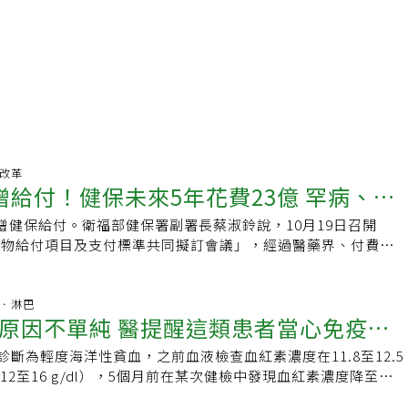
保改革
增給付！健保未來5年花費23億 罕病、癌
增健保給付。衛福部健保署副署長蔡淑鈴說，10月19日召開
藥物給付項目及支付標準共同擬訂會議」，經過醫藥界、付費者
力，為提升癌藥可近性，同意通過擴增5項癌藥給付規定及收載
治療頭頸癌及鱗狀非小細胞肺癌、小細胞肺癌、乳癌等藥物，並
喘及異位性皮膚炎，以及治療β型海洋性貧血的罕藥、擴增給付
血液．淋巴
原因不單純 醫提醒這類患者當心免疫力
化間質性肺病等。蔡淑鈴說，今年12月起陸續擴增給付，預估
藥費支出約22億到23億元。這次納入及擴增健保給付的藥物，
診斷為輕度海洋性貧血，之前血液檢查血紅素濃度在11.8至12.5
占了滿大的一部分。擴增項目：（1）含pembrolizumab成
值12至16 g/dl），5個月前在某次健檢中發現血紅素濃度降至
療頭頸癌及鱗狀非小細胞肺癌，頭頸癌部分，療效優於現行標準
是海洋性貧血所造成不以為意，直到近期追蹤時血紅素濃度竟又降
存活期約4.1個月，反應持續時間延長約19.2個月，鱗狀非小細