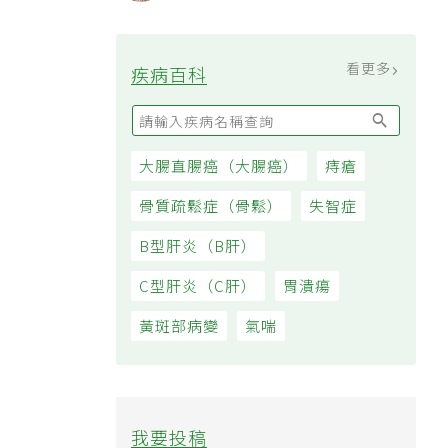
附著
看更多
疾病百科
大腸直腸癌（大腸癌）
痔瘡
骨質疏鬆症（骨鬆）
失智症
B型肝炎（B肝）
C型肝炎（C肝）
胃潰瘍
黃斑部病變
氣喘
我要投稿