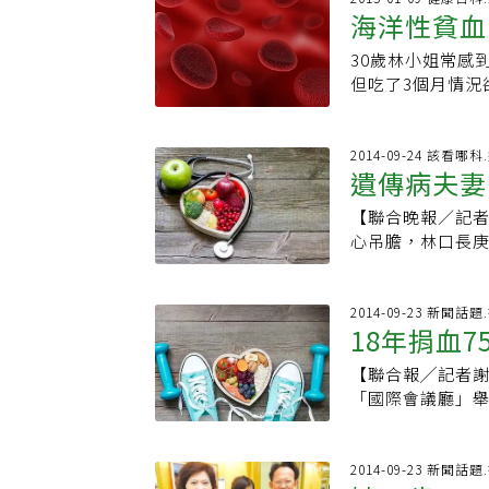
鐵治療後，就能
海洋性貧血
血，兩人即使都
400多人，但中
期固定接受輸血
疲倦、失眠、掉
忽未追蹤治療，恐
可接受的範圍為，若一
30歲林小姐常感
下氣等。台北榮
就因紅血球功能
大於1000ng
但吃了3個月情況
會協助驗血，缺
球，使得骨骼越
排鐵治療多為注
非缺鐵性貧血。
加、血清鐵蛋白下
折，再加上鐵沉積
隨電動幫浦入睡
增心血管疾病、
外，檢驗報告會
下，中度患者其
上市後，口服方
示，雖然缺鐵性
2014-09-24 該看哪
多，另外還得做
制得很好。治療後
遺傳病夫妻
之，有貧血症狀
疲倦、頭暈、臉
小兒部主治醫師盧
不適現象，尤其
因，就自行買鐵
脾臟切除，身體
【聯合晚報／記者黃玉芳／台北報導
效降低慢性鐵質沉
造成紅血球血紅
沒固定回診，後
心吊膽，林口長
【元氣網粉絲團
人口5%至8%，
顯變黑。林凱信
透過試管嬰兒懷
量，會增加心血
引發嚴重併發症。
洋性貧血基因的夫
只要均衡飲食，
夫婦，開心地拿
2014-09-23 新聞
都有同一類型海
18年捐血7
性貧血帶因者卻不
貧血，子女需定
海洋性貧血，只得
健康檢查及遺傳
【聯合報╱記者
基因篩檢才一圓
年輕女性、銀髮
「國際會議廳」舉
妻一樣情況的人不
常見的主因是受
分離術捐血人，其
親都帶因，有四
王正旭說，有部
佩。表揚大會由
想生下健康寶寶
的情況，建議健
罹患海洋性貧血的
2014-09-23 新聞
流產的夢靨不要