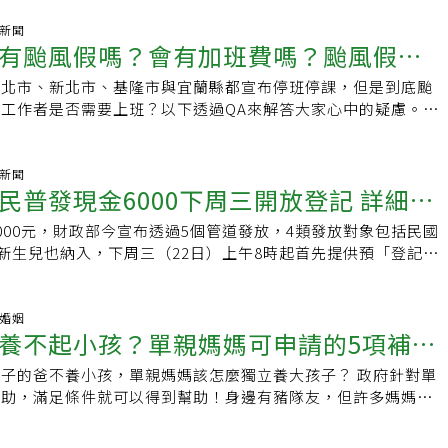
一月分差額，調幅在新台幣150元至1248元之間，預估250萬人次
，愛老津貼的申請及相關作業期程目前正在研擬細部作法中，所
人口160萬人最多。政府自101年起建立社福津貼及國民年金給
氣新聞
5年度預算並送交新竹市議會審議，盼市議會支持。待預算通過並
有颱風假嗎？會有加班費嗎？颱風假相
每4 年參照消費者物價指數（CPI）成長率，調整各項主要社福
序後，將會將申請方式及注意事項等規定公告周知。代理市長邱
付額度，行政院曾於去年9月14日宣布，113年社福津貼及國民
高齡化社會來臨，市府除持續讓敬老卡更好用、續發安老津貼及
台北市、新北市、基隆市與宜蘭縣都宣布停班停課，但是到底颱
包
年較108年CPI成長率，暫估為7%調整給付額度，並於本月5日
推廣共餐據點服務及提供免費假牙補助、帶狀皰疹疫苗補助外，
工作者是否需要上班？以下透過QA來解答大家心中的疑慮。
105.52，較108年的98.30成長7.34%。社家署副署長周道君表
籍時間門檻而無法領取安老津貼的長者經濟安全感，明年針對符
風假，原本要去公司上班的人，被要求居家辦公合理嗎？勞動部
及早領取」各項津貼給付穩定生活，今年起除國民年金給付外，
一次發放1萬元的愛老津貼，讓居住在竹市的長者更樂活、幸福
杜蘇芮所發佈的新聞稿指出，颱風來臨時，對於工作性質有居家工
津貼，包括低收入戶家庭生活補助、兒童生活補助、就學生活補
調整為居家工作，應由勞雇雙方於事前妥為約定。白話來說，就
氣新聞
少生活補助、身障生活補助、中低收入老人收活津貼，發放時間
民普發現金6000下周三開放登記 詳細4
可以調整成居家工作，應該要事前約定，如果沒有事先約定好，
前入帳。周道君說，因社福津貼發放行政作業是由地方政府進
拒絕的。但勞動部也同時提醒，依照《天然災害發生事業單位勞
市不同調的情況，社福資格與戶籍連動，若民眾有遷居情況，恐
000元，財政部今宣布透過5個管道發放，4類發放對象包括民國
資給付要點》，颱風假屬於「無薪假」，雇主是可以不給薪。勞
津貼都不清楚，故隨本次CPI調整，一併要求縣市統一發放時
的新生兒也納入，下周三（22日）上午8時起首先提供預「登記入
勞工因颱風來襲無法出勤者，就算是居家工作，但還是因受災而
作業、財務調度等流程，相關調整已醞釀至少半年時間。周道君
行政院今(16日)公告「全民共享普發現金規畫」發放細節，目
建議」雇主不要扣薪，同時也不得視為曠工、遲到或強迫勞工以
入帳，已請各縣市政府1月份以CPI成長率7%為調增基準發
包括「登記入帳」、「ATM領現」、「郵局領現」、「直接入
處理，且不得強迫勞工補行工作、扣發全勤獎金、解僱或為其他
。2月份起將依調增後之CPI 成長率 7.34%核發金額，同時
造冊」5種方式，其中登記入帳可最快領到錢，再來是透過ATM
庭婚姻
是原本就居家工作的人，是不是就沒有颱風假？勞動部2023年
養不起小孩？單親媽媽可申請的5項補助
差額。國民年金則維持依法於次月底前核發，即2月底核發依
四大超商的ATM以外，還有8個公營行庫、部份民營銀行的ATM
佈的新聞稿指出，原就約定居家工作的勞工，其勞務的履行，如
34%調增之1月份年金。各項社會福利津貼及國民年金給付調增情
入帳」管道，由財政部偕同數位部規劃建置專屬「6,000網站」
有影響，可以依原約定履行勞務，雇主並應照給工資；但若仍受
子的爸不養小孩，單親媽媽該怎麼獨立養大孩子？ 政府針對單
象、補助項目及款別不同，調增金額在新台幣150元至1248元
000.gov.tw），並於下周三(3月22日)上午8時起提供預登記服務，只
供勞務，雇主不得予以各項不利之處分。也就是說，颱風假的原
補助，滿足條件就可以得到幫助！身邊有豬隊友，但許多媽媽卻
調整，民眾如有不清楚之處，可向戶籍所在地之直轄市及縣市政
板或者電腦上網填寫必要資料，免讀卡機、免插卡，後續登記資
颱風天出勤而導致危險，因此如果原本就約定居家上班的員工，
最常見的原因就是怕自己一個人的薪水養不起小孩。若你正考慮
也可以手機或市內電話撥打衛福部1957免付費福利諮詢專線，
誤，6,000元即可自動入帳到指定金融帳戶。普發現金對象包括
，但雇主也就需要依照原約定發給公司。如果當地地方政府首長
日後的經濟，別擔心！單親爸、單親媽還可以向政府申請這幾樣