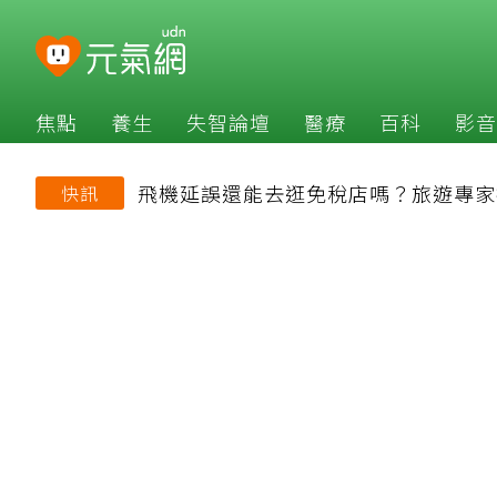
焦點
養生
失智論壇
醫療
百科
影音
飛機延誤還能去逛免稅店嗎？旅遊專家
快訊