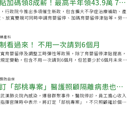
貼加碼領8成薪！最高半年領43.9萬 7月
7.44億元，有162家醫院已全數撥款；其餘25家醫院已預撥申請
峻，體恤醫事人員辛勞，津貼將改為按月申報。衛福部即日起將
用。◎申請方式傷病發生後的三個月內，檢具應備文件及相關證
醫院補件，複審通過可撥發剩餘款項。至於今年1月到3月，171
月人員津貼申請，比照先前，醫院提出申請後，將預付8成申請金
機，行政院今推出多項催生新政，包含擴大不孕症治療補助、產
在地主管機關提出申請；未滿6歲的子女或孫子女傷病醫療補助
萍說，醫事司已預發8成款項約5.28億元，後續款項也已撥發
展，滾動式修正人員津貼及獎勵申請規定。
次、放寬雙親可同時申請育嬰留停、加碼育嬰留停津貼等。勞動
戶籍所在地之鄉（鎮、市、區）公所申請醫療補助證後，到保險
目前已55家醫院全數撥款，其餘116家醫院待補件複審，通過可撥
停津貼薪資替代率提升至8成、有薪產檢假、申請期間可少於6
所就診，再由醫療院所向直轄市、縣（市）主管機關申請。應備
上路，其餘若涉及修法，實施日程未訂。勞動部條平司司長黃維
全家人口財稅資料．健保卡正、反面影本．申請人本人郵局存摺
職停薪彈性申請部分，放寬讓雙親可以同時申請育嬰留停及津
科.婦產科
證明書．醫療費用收據正本．相關證明文件（死亡證明、警察局
制看過來！ 不用一次請到6個月
另一方也可以申請，申請期間可少於6個月(不低於30天)，以申
人口案件登記表之收執聯、離婚判決書及確定書影本等）◎補助
琛說，申請育嬰留停可少於6個月，但配套是必須提前預告雇
額補助．中低收入戶補助80%．其他經濟弱勢族群補助70%．
放寬育嬰留停及調整工時彈性等政策，除了育嬰留停津貼提高，
間能因應，進行人力配調，現行僅規定必須事先書面告知雇主，
12萬元限制．補助「不重複」，申請過相關保險或相關醫療補
規定變動，包含不用一次請到6個月，但若要少於6個月未來須
一定天數前要預告雇主，至於天數則要再研議。彈性工時部分，
入戶／中低入戶需支出超過3萬元才能申請．其他經濟弱勢族群
雇主。因應少子女化趨勢，行政院長蘇貞昌今天拍板，投入新台
人事業單位的勞工，可經勞資協商適用性別平等工作法減少1小時
才能申請5.低收入戶／中低收入戶◎申請資格低收入戶．家庭總
大不孕症試管嬰兒補助、增加產檢次數至14次等，其中跟勞動部
間。育嬰留停津貼薪資替代率也從原本的6成投保薪資提升至8
家人口，每人每月在當地區公告的最低生活費以下．家庭財產未
，包含放寬育嬰留停、工作時間彈性調整、產檢假天數增加以及
炎.預防自保
本6成由就保支出，另2成由政府預算編列，預計每年42億元。
用的當地區公告金額中低收入戶．家庭總收入平均分配全家人
訂「部桃專案」醫護照顧隔離病患也可
加碼。爸爸媽媽若有育嬰需求，依照法律規定可以申請育嬰留
從5天增加至7天，黃維琛也說，新增的兩天薪資將由政府補
地區公告的最低生活費1.5倍以下．家庭財產未超過中低收入戶
歲以下子女可以請最多2年的育嬰假，且可以同時請領最多6個月
元。若依最高投保薪資4萬5800元計算，可月領3萬6640元育嬰
發武漢肺炎院內感染，爆發群聚事件，醫院停診，員工擔心收入
一定金額。◎申請方式應備文件．申請人印章．全戶最近3個月
。不過，這次規定放寬，勞動部勞動條件及就業平等司司長黃維
領到6個月，等於雙親同時請好請滿，可領到總計43萬9680元
心指揮官陳時中表示，將訂定「部桃專案」，不只照顧確診個案
戶郵局或銀行存簿封面及內頁影本．填寫授權公所調查家庭總收
板放寬育嬰留停政策，包含雙親可以同時請領育嬰留停以及育嬰
。
津貼，照顧隔離病室患者的人員同樣可領。部桃爆發新冠肺炎院
．其他相關證明文件（視個別家庭狀況而定，例如：醫院診斷證
假時也不需要一次就請6個月。黃維琛表示，現行法律規定，受
數轉出，數百名員工也遭隔離，因過去醫院會將部分盈餘發給員
本、身心障礙手冊影本、失蹤證明、在營證明或軍人身分證影
職停薪，應事先以書面向雇主提出，而育嬰留職停薪期間，每次
擺，員工也擔心收入受影響。陳時中表示，針對醫院受疫情影響
離婚協議書…等）備齊完整的申請資料後，至各鄉（鎮、市、
原則，若要低於6個月必須與雇主協商。而這次則是放寬規定，
用比照去年同期來給付，「請部桃同仁不用擔心」，原本就有相
福利低收入戶．25歲以下子女就讀高中（職）以上學校，學雜
6個月，但不得少於30天，且少於6個月的次數以2次為限，且