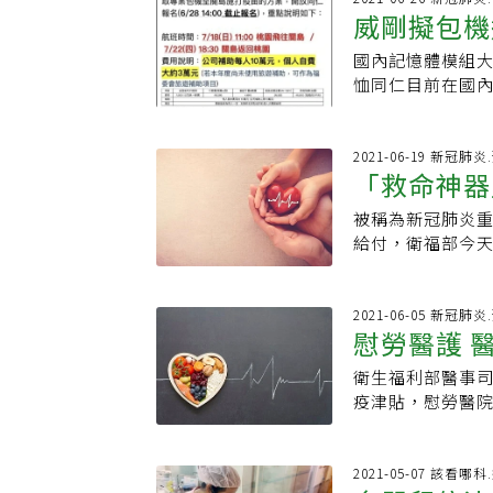
風假，若員工颱
家人口之身分證明
險大，不能想做什
4步：資料輸入完
威剛擬包機
疑「做白工」。
得拒絕但無薪。(
不動產及稅籍資
確定正確則點選
示，今年4月起醫
明文件（死亡證
國內記憶體模組大
資料有誤，請點
的8成，也要求醫
書及確定書影本等
恤同仁目前在國
序。
月13日前，已完
地鄉（鎮、市、
前往，每位員工補
先扣錢，而是要
社會福利機構協助
德納疫苗中三選一
的醫護反映沒有收
限制．每人每次最
成行、目前正委由
2021-06-19 新冠肺
福部已於8月4日
人員訪視狀況，生
「救命神器
28日開放員工報
讓醫護儘早領到
◎額外申請資格．
會掀起其他企業
被稱為新冠肺炎重
關證明文件，向
成島內人民感到
給付，衛福部今天
區）公所、社會
萬元防疫包及加
勵，並追溯至5月1
請表．全家人口
見對員工甚至關
重症死亡率，中央
本．相關證明文
五天疫苗團，規劃航
目，並回溯自5月
2021-06-05 新冠肺
聯、離婚判決書
從關島返回桃園，
慰勞醫護 
疑似或確診重症個
度最低工資之十分
施打的疫苗可從
元獎勵金。此外
經學校審核確認
入住關島日航酒店
衛生福利部醫事司發
天照護病人數，每
機關補助；需要
島接種並待5天4
疫津貼，慰勞醫院
日。醫事司長劉
戶口名簿．學生
人數確定數字，且
元。醫事司長劉越
清潔人員及46家
額．高中／職：減
法進公司，因此
撥款8成給提申請
醫事人員津貼，劉
額外申請資格．本
公司這麼久，確定
全數款項。劉越萍
2021-05-07 該看哪
人每班津貼1萬元
3萬元。◎補助項