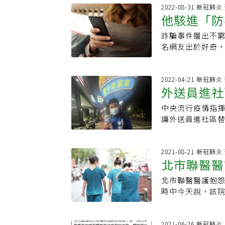
有專人為您服務
國民、駐外人員及
已經宣布停班停
補助，不管是生
2022-08-31 新冠肺
底前出生的新生
他駭進「防
事業單位勞工出
境遇家庭扶助包
尚無法撥款入帳。
以拒絕出勤。●
助、兒童托育津
續撥款入帳。【5
詐騙事件層出不
心好酸
辦公，但勞工因
情況的婦女所創
之新生兒)2.取
名網友出於好奇
布停止辦公，但
都可以申請！本
與港澳居民及外國
行帳密，因此他撰
不過要提醒勞工
補助」及「傷病
外人員及其具有我
讚「謝謝你，駭客
時，公司可以不
助維持一般生活
6000.gov.t
領防疫補助補貼
2022-04-21 新冠肺
果颱風天出勤，
之外，大家要注
外送員進社
領取勞保年金、
輩，台灣政府的網站
資給付要點》第
喔！申請資格申請
眾。5.特定偏鄉
類一定是詐騙網站
資。但應雇主之
超過政府當年公布最
中央流行疫情指
配套
入帳」方式】登記
填寫相關資料，
交通工具、交通
財產未超過中央主
讓外送員進社區
子女代領。登記網站
輕易上當。基於
這時候雇主要求
下，配偶死亡，
員未受過專業防
日將採身分證字號
大部分的人還會
勤時建議雇主要
遺棄或受配偶不
下，高風險工作
以抽籤決定尾數分
片、個人資料，
數企業會選擇給
力受害．未婚懷
去年曾發生居家
2021-08-21 新冠肺
放修改以及查詢登
3000多人的資
休嗎？每周2天進
生子獨自扶養18
金，這時要外送
民共享普發現金」（h
欄位中有一欄是
不影響工作繼續上
孫子女，或雖有工
送一單不到50元
依序輸入領取者
一陣酸。文章曝光
北市聯醫醫護抱
颱風假非一般假
作．配偶處一年
外送員或大樓管
機構帳號」及「
術又有良心」、
時中今天說，該院
假，均視為一般
中．其他經直轄
疫模範生嗎？超
順利撥款入帳。第
生平安」、「你
儘早領到款項。國內
以休颱風假嗎？
困難者（重大變故
防疫裝備，相信會
「健保卡號」處
福利部體恤第一
可以一起放颱風假
申請方式應備文
基本的投保都沒有
人）的健保卡號，
近日反映，疫情爆
2021-06-26 新冠肺炎