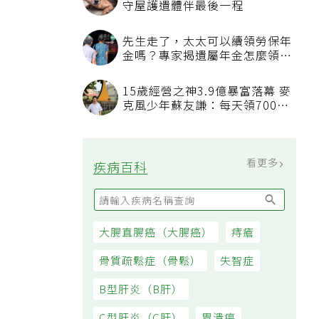
守屋護遺體伴最後一程
先生走了，太太可以續領勞保年
金嗎？專家揭遺屬年金怎麼領，
看順位還要看資格
15歲經營之神3.9億暴富落幕 麥
克風少年蘇友謙：每天領700元
過日子
看更多
疾病百科
大腸直腸癌（大腸癌）
痔瘡
骨質疏鬆症（骨鬆）
失智症
B型肝炎（B肝）
C型肝炎（C肝）
胃潰瘍