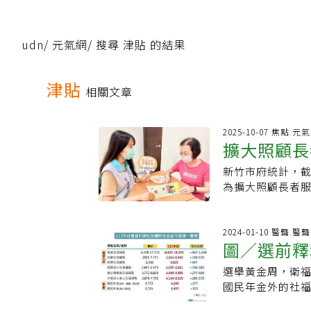
udn
/
元氣網
/
搜尋 津貼 的結果
津貼
相關文章
2025-10-07 焦點.元
擴大照顧長
新竹市府統計，截
人1萬元
為擴大照顧長者
府今宣布，將在排
虹安「老幼共好
老津貼將提供年滿
2024-01-10 醫聲.醫
圖／選前釋
上的長者，每人發
貼。社會處補充
選舉黃金周，衛
升7.34%
用，規畫中的愛
國民年金外的社福
總額不能超過合計
調增基準發放，2
500萬元以上。