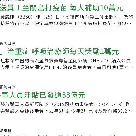
風假當天有照顧小孩的需求，可向公司申請家庭照顧假，公司不
文件，如新式戶口名簿（詳記事）．全家人口最近1年度所得、
麼做什麼 ，要有完善配套。
畢之後，請點選「下一頁」，確認網頁上登記的資料是否正確，
送員工至關島打疫苗 每人補助10萬元
中央流行疫情指揮中心指揮官陳時中今天下午在疫情記者會中表
責任編輯：林又旻)
料．就讀國中及國中以上學生在學證明書或學生證影本．相關證
「確認送出」，網站將會顯示初步申請登記的收件結果。若登記
院已請院方按月申請，衛福部收到申請後，會立刻預撥申請金額
明、警察局受（處）理查尋人口案件登記表之收執聯、離婚判決
廠威剛（3260）昨（25）日下班後向所有員工發出郵件，為體
選「上一頁」，修正登記錯誤之資料，修正完成後再重複上述程
院在撥款一週內，將津貼撥給實際工作人員。陳時中說，截至8
）事發6個月內檢具應備文件及其他相關證明文件，向戶籍所在
內接種疫苗不易，決定專案包機送員工至關島施打疫苗，將包機
成66家醫院預撥款項，即便對院方提出的資料有所疑義，也不會
區）公所公所—社會課提出申請，或由鄉（鎮、市、區）公所、
助10萬元、自費3萬元，訂7月18日前往，可從嬌生、輝瑞、莫
求補件，把資料補全。陳時中說，根據他了解，近日是北市聯醫
申請。◎補助金額按各縣市當年公告的最低生活費用1倍核發。
，22日返回桃園。威剛表示，由於目前並沒航班，是否能如期
到補助款項，經過調查，該院7月23日申請今年4月的款項，衛
多申請3個月．同一案、同一事由只能補助一次．定期會有社工
雄獅、鳳凰旅遊等旅行社向開闢直飛的航空公司爭取，並自6月
炎.預防自保
預撥8成金額給北市聯醫，相關問題可和醫院承辦人員聯絡，希望
活有改善或是扶助原因消失，會立即停止補助2.子女生活津貼
」治重症 呼吸治療師每天獎勵1萬元
名。威剛這次送員工直接關島打疫苗，是科技業一大創舉，是否
款項。
家有15歲以下子女或孫女者◎申請方式檢具應備文件及其他相
跟進，值得密切注意。威剛此一創舉，也反應國內疫苗缺貨，造
症救命神器的高流量氧氣鼻導管全配系統（HFNC）納入公費
戶籍所在地鄉（鎮、市、區）公所提出申請，或由鄉（鎮、市、
恐慌，威剛稍早為了防疫，負責人即董事長陳立白才發送每人近
表示，呼吸治療師使用HFNC治療重症患者，每日可獲1萬元獎
福利機構協助申請；此津貼每年都需要重新申請。應備文件．申
發防疫津貼，如今又大手筆，決定包機送員工至關島打疫苗，足
日開始。為降低新冠肺炎（2019冠狀病毒疾病，COVID-19）
財稅資料．健保卡正、反面影本．申請人本人郵局存摺封面影
心，也希望藉由員工大量施打疫苗，穩定軍心。威剛提出的為期
流行疫情指揮中心將HFNC及俯臥通氣治療，納入公費給付項
件（死亡證明、警察局受（處）理查尋人口案件登記表之收執
班時間為7月18日早上11時飛往關島，7月22日晚上6點30分
1日起適用。衛福部醫事司今天晚間發布新聞稿表示，醫院收治
炎.預防自保
及確定書影本等）◎補助金額每月補助每一名子女或孫子女當年
公司補助每人10萬元，員工需自費約3萬元，並扣三天特休假，
醫事人員津貼已發逾33億元
案，若使用HFNC治療，實際照護的呼吸治療師將每天核發1萬
之一。3.子女教育補助◎申請方式註冊時檢附相關證明文件，
嬌生、輝瑞、莫德納疫苗中三選一。威剛人資單位並規劃讓員工
，呼吸道治療照護醫護團隊，除了醫護原有的津貼外，會依照每
後直接減免，私立學校由學校直接減免後，再報請主管教育行政
或最新開幕的TSUBAKI飯店，或是關島DUSIT酒店，員工在關
放醫事人員新冠肺炎（2019冠狀病毒疾病，COVID-19）防
照顧1名病人加發1萬元，由團隊共同分配，同樣回溯至5月1
在註冊日起三個月內申請，逾期不予補發。應備文件．申請表．
夜後，再搭機返回台灣。不過，因目前尚未取得航班座位及參與
與醫護人員照護辛勞，去年3月到今年3月已發放新台幣33.26億
越萍今天告訴中央社記者，因應國內疫情持續，近期將新增醫院
證（國中、國小除學生證外，可以用收費單據替代）◎補助金
此行程雖為五天，配合中央防疫回國得隔離14天，共計19天無
萍今天告訴中央社記者，去年3月開始，醫事人員津貼都會預先
重度級急救責任醫院專責協調人員津貼。另去年疫情開始就發放
免學雜費60%．大專院校：減免學雜費60%4.傷病醫療補助◎
前往的員工必須電筆電，以利遠距上班；有部分員工因無法離開
的醫院，醫院再補件申請後續款項，醫事司將審核，通過後發給
越萍說，醫師每天值班8到12小時不等，故依照照護班表，以每
人及6歲以上未滿18歲之子女或孫子女：自行負擔醫療費用超過
無法報名，但這些員工是否也能享有10萬元補助，目前仍在討
說，去年醫事人員津貼共187家醫院申請，總申請額近27.89億
科.婦產科
認定。此外，先前醫事人員津貼是按季申報，劉越萍表示，近期
目於全民健康保險特約醫療院所就醫者，其參加全民健康保險自