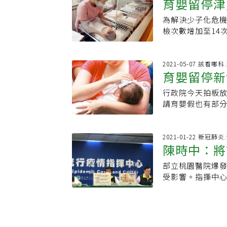
育嬰留停津
論中。
元，目前已撥款2
因應本土疫情嚴
行負擔之醫療費
金額8成，後續待
受理今年4月及5
為解決少子化危
上路
明文件，向戶籍所
家醫院申請；劉越
額，並視疫情發
檢次數增加至14
申請，需要先向
5352萬餘元。
部官員說，育嬰留
人特約的醫療院
發餘款。
個月都在7月1日
文件．申請表．
琛表示，育嬰留
2021-05-07 該看哪
封面影本．診斷
育嬰留停新
貼，配偶若未就業
受（處）理查尋
請2次為限。黃維
金額．低收入戶全
行政院今天拍板
主，讓雇主有時
每人每年最高補助
請育嬰假也有部分
但修法後會限定
助無法申請．低收
一定天數前預告
放寬受雇未滿30
需支出超過5萬元
幣91億元經費擴
工時或調整工作時
收入平均分配全
有關少子化政策
2021-01-22 新冠肺
成，黃維琛說，原
超過低收入戶適
陳時中：將
育嬰留停津貼再
此外，有薪產檢假
口，每人每月在當
停，現行規定是3
貼，將編列2.4億
部立桃園醫院爆
適用的當地區公告
領津貼
的育嬰留停津貼
留停津貼，最長可
受影響。指揮中
內戶籍謄本．全
琛表示，政府拍
的育嬰留停津貼
的醫事人員可領
入及財產同意書
留停津貼，請育嬰
內感染，患者全
明書、學生證影
僱者申請育嬰留
工，如今全面停
本、在監證明、
以不少於6個月為
而停診，醫療費
區）公所申請。◎
申請期間可以少於