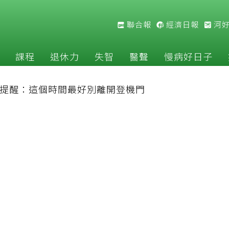
聯合報
經濟日報
河
課程
退休力
失智
醫聲
慢病好日子
提醒：這個時間最好別離開登機門