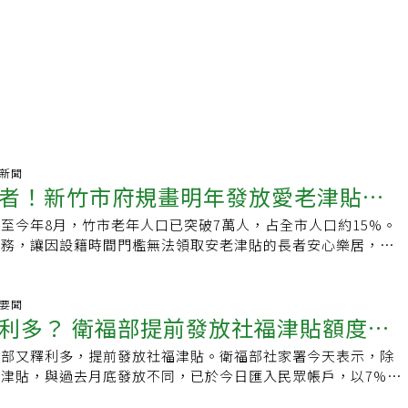
氣新聞
者！新竹市府規畫明年發放愛老津貼每
至今年8月，竹市老年人口已突破7萬人，占全市人口約15%。
服務，讓因設籍時間門檻無法領取安老津貼的長者安心樂居，市
富機制下規畫於明年發放每人1萬元愛老津貼，持續落實市長高
、幸福友善」的施政理念與願景。社會處表示，目前規畫中的愛
65歲且截至申請日當日已連續設籍，並實際居住竹市滿10年以
聲要聞
利多？ 衛福部提前發放社福津貼額度調
放1萬元，但已領取竹市安老津貼的長者則不能重複領取愛老津
，為兼顧財政及照顧經濟困難的長者，並且讓資源公平合理運
福部又釋利多，提前發放社福津貼。衛福部社家署今天表示，除
老津貼將設有排富條款，包含個人所得（經稅捐稽徵機關核定）
津貼，與過去月底發放不同，已於今日匯入民眾帳戶，以7%為
50萬元以上，以及個人不動產（土地及房屋）不得超過合計
月起將調整為依照依物價指數（CPI）每4年調整計算出的
此外，領有老農漁津貼、榮民就養給與及軍公教退休金者亦無法領