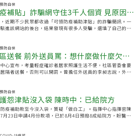
。
眷屬、外籍配偶、持有永久居留證外國人等4大類。民國112年
課，但老闆要求到公司上班，可以拒絕嗎？依照《天然災害發生
活，還是小孩的教育，政府都顧慮到了。特殊境遇家庭扶助特殊
炎.預防自保
兒，也會納入發放對象。不過由於特別預算案還沒有通過，目前
疫補貼」詐騙網守住3千人個資 見原因欄
勤管理及工資給付要點》第六點，如果出現下列情形時，員工可
括緊急生活扶助、子女生活津貼、子女教育補助、傷病醫療補
預估將在完成預算法定程序、總統公布生效後5個營業日開始陸
勞工工作所在地宣布停止辦公。●勞工工作所在地沒有宣布停止
貼、法律訴訟補助及創業貸款補助。雖然一開始是為了幫助特殊
類發放對象】1.我國國民(含112年底前國內出生並領有出生證明
窮，近期不少民眾都收過「可領防疫補助津貼」的詐騙簡訊。一
為颱風、洪水、地震等因素阻塞交通。●勞工工作所在地沒有宣
，但現在不止是女性可以申請，只要有符合條件的「單親家庭」
得居留許可的無戶籍國民3.持永久居留證的外國人4.大陸地區人民
，駭進該網站的後台，結果發現有很多人受騙，還填了自己的銀
勞工的居住地區或其正常上（下）班必經地區被宣布停止辦公。
文主要介紹「緊急生活扶助」、「子女生活津貼」、「子女教育
人為我國國民之配偶，取得居留許可者5.政府機關因公派駐國
寫程式，成功將3千多筆上傳資料刪除，善心舉動讓網友看了大
的是：因為颱風假本身並不是真的假，所以因為颱風而拒絕出勤
醫療補助」，以上四種補助是單親家庭有經濟困難時可以申請幫
國國籍之眷屬【5個發放管道】1.登記入帳：
人我的超人」。該名網友在Dcard分享，最近時常出現「可提
給薪。但如果勞工出勤後受到天災時，可以向公司申請職災。如
。並且都需要滿足以下條件，才可以申請，除了下方的申請條件
w2.ATM領現：指定金融機構3.郵局領現4.直接入帳：特定對象，包含
」的詐騙簡訊，呼籲大家請勿相信類似網站，也要多提醒家中長
炎.預防自保
會有加班費嗎？依照《天然災害發生事業單位勞工出勤管理及工
意「子女生活津貼」以及「傷病醫療補助」還有額外的申請條件
區送餐 前外送員罵：想什麼做什麼欠缺
國民年金、老農津貼、勞退、身障補助、中低收入老人津貼等民
一率是.gov.tw結尾，它國通常為.gov.國家代碼，govtw 這
七點，勞工因前點所定之情形無法出勤工作，雇主宜不扣發工
人的家庭總收入÷全家人口後，須符合以下3點：1.每人每月未
造冊發放：屏東縣獅子鄉、花蓮萬榮鄉、臺東縣金峰鄉【「登記
。原po指出，點進後發現該網站相當簡陋，但仍有人相信，並
要求而出勤，雇主除當日工資照給外，宜加給勞工工資，並提供
低生活費2.5倍2.台灣地區平均每人每月消費支出1.5倍3.家庭
揮中心宣布，考量輕症確診者居家照護生活不便，社區管委會要
原則：由本人登記，父母或法定代理人可為未滿13歲的未成年
但他也相信會填寫的人可能是「急需用錢」、「家境困難」才會
津貼或其他必要之協助。也就是說，如果當天本來就是工作天，
管機關公告之一定金額並擁有下列其中一種身份：．65歲以
替居隔者送餐，否則可以開罰。曾擔任外送員的李昶志說，外送
：6,000網站登記期間：3月22日至3月26日。【註】登記前5
好奇心，他便駭進該網站的後台，發現有非常多人信以為真，且
出勤，可以不給加班費；如果員工沒有出勤，也可以不給薪；出
或失蹤（向警察機關報案協尋未獲達六個月以上）．因配偶惡意
疫訓練，有人甚至連基本保險都沒有，在沒有防護或享有津貼
或居留證號尾數分流，每日開放兩組尾數的民眾登記，3月20日
填寫銀行的帳號密碼。因此他撰寫程式腳本，將所有上傳的照
提供交通工具、津貼等畢業協助。但實際上來說，放颱風假時多
堪同居之虐待，經判決離婚確定或已完成協議離婚登記．家庭暴
欠缺配套措施。國民黨高雄市左楠區議員擬參選人李昶志指出，
流順序。3月27日起不分流，民眾皆可登記，並於3月28日起開
全部刪除了，希望可以保護到已上傳的人，「目前已經刪用了約
薪，或是提供額外津貼、交通工具等。颱風假居家上班可以請補
孕婦女，懷胎三個月以上至生產二個月內．因離婚、喪偶、未婚
隔離者訂餐未點選「零接觸」服務，到場後對方才用酒精消毒現
炎.預防自保
記資料是否正確登記步驟第1步：用電腦或手機、平板連上「全
料」。但原po也坦言，在刪的時候其實看了很不捨，因為資料庫的
辦公室，3天居家辦公，颱風假當天居家上班，想說因為是居家
北市聯醫醫護怨津貼沒入袋 陳時中：已給院方
歲以下子女．無工作能力的祖父母扶養18歲以下父母無力扶養之
員怎麼辦？此事發生後，不敢再當外送員。李昶志批評，外送員
ttps://6000.gov.tw）網站，點選「登記入帳」。第2步：
原因，大部分的人都寫「沒辦法了」、「累了」，讓他看了心裡
班，但可以在進辦公室的日子申請補休嗎？104人力銀行強調，
作能力，因遭遇重大傷病或照顧6歲以下子女或孫子女致不能工
，每小時收入僅百餘元，防疫小黃有大規模的防護跟雙倍津貼，
本人的「身分證字號或居留證號」、「金融機構代號」、「金融
後，網友們狂讚原Po的善舉，「欸不是！也太厲害了吧！有技
怨防疫補助款至今沒入袋，質疑「做白工」。指揮中心指揮官陳
勤，主要目的為保障員工出勤時的安全，居家上班者遇到颱風
以上之徒刑或受拘束人身自由之保安處分一年以上，且在執行
理員卻沒有，國內預計未來將會有大規模疫情展開，台灣不是防
健保卡號」。請注意金融機構帳戶資料必須填寫本人帳戶，才能
「有能力的人做對的事！祝你去外面上廁所都有衛生紙，好人一
7月23日申請4月份款項，已於8月4日預撥8成給院方，盼醫護
上班日，不另外補休。居家上班遇到颱風假，有照顧家庭需求可
市、縣市政府評估因三個月內生活發生重大變故導致生活、經濟
前部署呢？李昶志說，如果比照防疫小黃，增加外送津貼且提供
3步：若父母或法定代理人要為未滿13歲的未成年子女代領，在
人好好！！好人會有好報的」、「善良好心的高知識分子」。
日前發生COVID-19（2019冠狀病毒疾病）本土疫情，衛生
居家上班颱風假雖不受影響，但家中小孩放颱風假，有照顧需求
非因個人責任、債務、非因自願性失業等） 1.緊急生活扶助◎
有外送員自願送餐，但CDC片面宣布，毫無配套跟規畫，有人
點選「新增」，增列一欄「健保卡號」欄位，輸入孩子（被代領
線醫事人員辛勞，祭出津貼與補助。不過，台北市醫師職業工會
嗎？104人力銀行指出，居家上班者出勤不受颱風影響因此無颱
件：．申請表．申請人身分證、印章、郵政儲金簿封面影本．全
、也沒有打完三劑疫苗 ，卻要做高危險工作，送藥或送物資風
即可一併登記代領。每人最多可同時為4位未滿13歲者代領。第
發至今已3個多月，醫護卻沒有領到任何應有的津貼或補助，質
.COVID-19疫苗