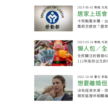
7.34%，並補足
取。社會處說明
受惠，以國民年金
2023-08-03 焦點.元
需經費已列入11
居家上班會
付調整機制，明定
完成相關行政程
津貼及國民年金給
臣遠表示，隨著
卡努颱風來襲，
關資訊懶人
年金依法參照112
重陽敬老禮金、
風假怎麼放？居家
公布112年CPI為
為擴大照顧因設
Q：如果遇到颱
示，為使民眾「
合資格的長者每人
2023年7月因
其它6項社會福利
呷百二。
作可能者，是否
2023-03-16 焦點.元
助，以及弱勢兒
懶人包／全
是原本工作如果
調整至當月10日
那麼員工是可以
行，過去常有縣
全民關注的普發6
步驟教學
工出勤管理及工
會連何時拿到何種
112年底前出生
動部補充說明，
間，並調整行政
帳」預登記服務。
無法工作時，「
說，為利津貼即時
前規畫發放管道，
事假或其他假別
放，並於今日前入帳
帳」及「特定對象
2022-10-08 養生.家
不利之處分。如果
想要離婚但
補足1月份核發之
領現，原則上除了
7月因杜蘇芮所發
CPI成長率7.
可以領取。「登記
不因颱風來襲而
沒有經濟來源、孩
懶人包
形，依據地區、對
（https://6
有影響致無法提
親家庭提供相關
不等，對於此次
要透過手機、平
意是避免勞工在
遲遲不肯離婚。
府社會局處洽詢，
料經過系統核驗無
就需要正常上班
離婚，卻又擔心