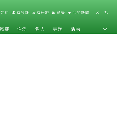
好如初
有設計
有行旅
願景
我的新聞
癌症
性愛
名人
專題
活動