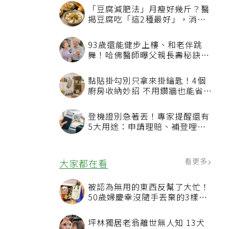
「豆腐減肥法」月瘦好幾斤？醫
揭豆腐吃「這2種最好」，消脹
氣有妙招
93歲還能健步上樓、和老伴跳
舞！哈佛醫師曝父親長壽秘訣：
沒吃保健品也不追養生潮
黏貼掛勾別只拿來掛鑰匙！4個
廚房收納妙招 不用鑽牆也能省空
間
登機證別急著丟！專家提醒還有
5大用途：申請理賠、補登哩程
都用得到
看更多
大家都在看
被認為無用的東西反幫了大忙！
50歲婦慶幸沒隨手丟棄的3樣物
品
坪林獨居老翁離世無人知 13犬