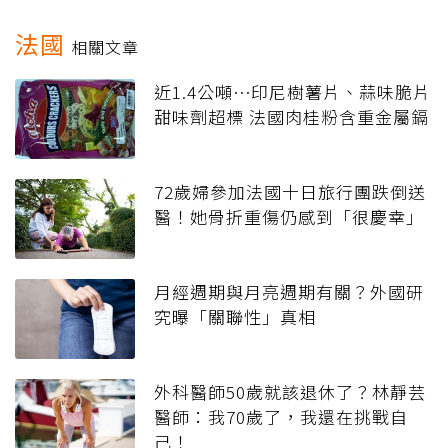
法國
相關文章
近1.4公噸⋯印尼樹薯片、蒜味脆片
甜味劑超標 法國肉桂粉含重金屬鎘
72歲婦參加法國十日旅行團跌倒送
醫！她骨折重傷仍感到「很慶幸」
月經週期與月亮週期有關？外國研
究曝「關聯性」真相
外科醫師50歲就該退休了？林靜芸
醫師：我70歲了，我還在挑戰自
己！