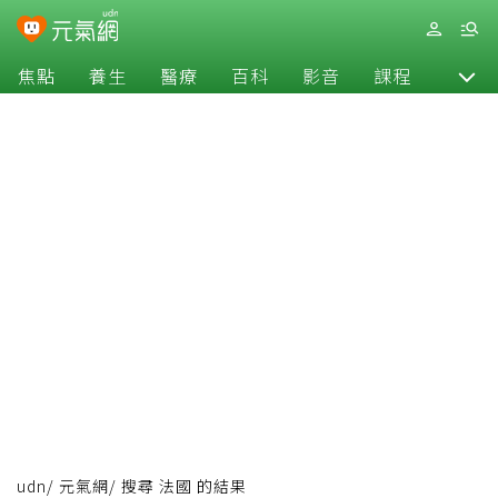
焦點
養生
醫療
百科
影音
課程
退休
udn
/
元氣網
/
搜尋 法國 的結果