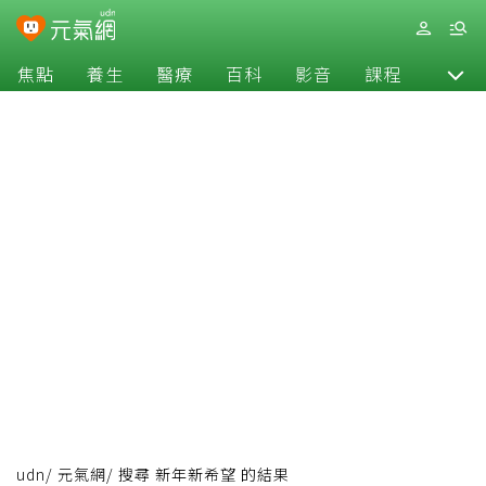
焦點
養生
醫療
百科
影音
課程
退休
udn
/
元氣網
/
搜尋 新年新希望 的結果