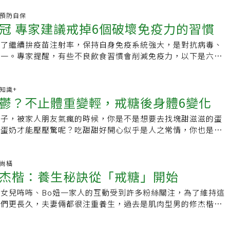
」，以「強、弱、強、弱」的方式交換實施，當高強度時，最高
以糖作為能量來源的情況下，「當然不可能每個人一開始就可以
100之間，低強度時最高的心跳率會落在60上下。 高強度間歇
炎.預防自保
建議可以「試著從减糖開始做起，慢慢的停止吃糖」，認為「循
冠 專家建議戒掉6個破壞免疫力的習慣
合 至於如何執行高強度間歇運動？高敏敏解釋，大概可分為五
的秘訣。也有網友大方分享結果，「戒糖之後的確是瘦了，也沒
身5分鐘，熱身完即可開始跑步，先全力衝刺20秒，接著慢跑1
，還有人分享自己的戒糖小撇步，說道「就是別碰精緻澱粉跟加
除了繼續拚疫苗注射率，保持自身免疫系統強大，是對抗病毒、
20秒，然後慢跑1分鐘；每次運動重複3回，一週實施2-4次。
麵包、燕麥奶、牛奶類跟甜點」、「飲料能不喝就不喝，不然就
之一。專家提醒，有些不良飲食習慣會削減免疫力，以下是六個
強度間歇運動不僅有效燃脂，能提升基礎代謝力，更有助心肺、
強調不吃精緻糖和添加糖是關鍵。戒糖助降低「心血管疾病」潛
.飲酒過量即使短期的過量飲酒，都會改變免疫系統。發表在
歇運動好處多、效果佳，但是不建議平時沒在運動的人突然激烈
糖也能幫助「降低心血管疾病風險」。糖容易使血壓飆高，長期
誌的一篇論文提到，長期過量飲酒與免疫力衰弱相關，包括更可
序漸進實施；另外，像是孕媽咪、年長者、心血管疾病、體重過
心臟造成負擔，增加罹患心血管疾病的風險，更有研究指出，高
急性呼吸窘迫症候群（ARDS），這些都可能影響感染新冠肺炎
康知識+
7分
鬱？不止體重變輕，戒糖後身體6變化
管疾病死亡的風險較一般人高出三倍。就有網友發現自己異常嗜
響包括敗血症風險增加、術後併發症發生率較高、傷口癒合不良
充燃脂食物，才能達到最理想的效果： 1、黑胡椒黑胡椒中含
題，詢問是否應該戒糖，引起熱烈討論。有人提醒，「目前不胖
較慢。過量飲酒包括短時間暴飲和大量飲酒。美國疾病控制中心
抑制脂肪合成、進燃脂。 2、綠茶咖啡咖啡和綠茶中都含有咖
日子，被家人朋友氣瘋的時候，你是不是想要去找塊甜滋滋的蛋
胖」，且相比容易發現的「肥胖」，「心血管疾病也是要重視的
定義為女性一次喝四杯或更多，男性喝五杯或更多；大量飲酒指
中的兒茶素，都能幫助燃燒力。 3、薑薑烯酚可以促進代謝、
黑蛋奶才能壓壓驚呢？吃甜甜好開心似乎是人之常情，你也是只
籲還是儘早戒糖，以免造成難以挽回的後果。「精神狀態變好」
或更多，男性每周飲酒15次或更多。2.鹽吃太多過量的鹽分
小黃瓜小黃瓜的含水量高，可以幫助水分
想吃個甜食獲取療癒嗎？然而，現在大家都在喊「戒糖」，似乎
鳴的好處之一而「精神狀態變好」是另一個備受熱議的好處之
與高血壓相關，事實上，危害層面可能更廣。德國波恩大學醫院
辣椒辣椒素具有幫助產熱、提高代謝的作用。 6、燕麥片維生素B
重。然而，你是否會擔心萬一不能吃到甜食，會不會變成太過憂
後會分解成葡萄糖，提供大腦能量，因此許多人認為糖能改善心
 Hospital of Bonn）對人類和小鼠進行的一項新研究得出結論，過
代謝。 延伸閱讀·減肥「少量多餐」恐害更胖！殘酷真相曝 醫
，身體會產生怎樣的變化呢？ 自然界的糖自然界中存在許多
時尚橘
不過當糖分被胰島素代謝後，反而可能使精神更差，網友便表示
免疫缺陷。研究人員發現，當腎臟代謝過多的鈉時，會發生骨牌
杰楷：養生秘訣從「戒糖」開始
沒少吃卻瘦更多 ·減肥戒糖不瘦反更胖？ 營養師曝「隱藏版糖
甜甜地，就是裡面存有糖分；番薯飯在嘴裡嚼一嚼，會甜，因為
東西就是天然的安眠藥」，吃多了反而容易使人整天昏昏欲睡；
抵抗細菌感染的能力。雖然新冠病毒是病毒性疾病，但它可能導
、四物飲都上榜&amp;nbsp;
再看看成分無調整的鮮奶裡，每100克的鮮奶就有4.8公克的糖
食吃多了可能「會讓孩子不專心及躁動」，若發現自己經常感到
。依據衛福部建議，成人每日鈉總攝取量不宜超過2400毫克
女兒咘咘、Bo妞一家人的互動受到許多粉絲關注，為了維持這
、蔬菜、穀物、牛奶等天然食物裡都有糖。不過，這大概不是我
力不佳，不妨重新檢視自己的飲食是否含有過多糖分。「戒糖」
事實上，鹽分攝取很多來自加工食品，建議減少加工食物攝取，
子們更長久，夫妻倆都很注重養生，過去是肌肉型男的修杰楷，
大家先不要擔心一旦戒糖，是不是連蔬菜水果都不能吃了，其實
，不必心急突然完全不吃糖，不妨試著循序漸進，從減糖開始，
成分標示上的鈉含量，才能減少鈉攝取。3.糖攝取過量發表在
，現在做的運動都比較像在「復健」，不會刻意做重訓，雖然肌
，同時就還有礦物質、維生素、與各種身體所需的營養素，只要
食，並降低飲料甜度，也不必對自己過度嚴苛，放鬆心態，才能
雜誌》上的一項研究發現，在禁食一夜後，攝取100克糖，人體
，體脂也變比較高，但好處是比較不怕冷了。修杰楷提到，以前