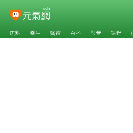
焦點
養生
醫療
百科
影音
課程