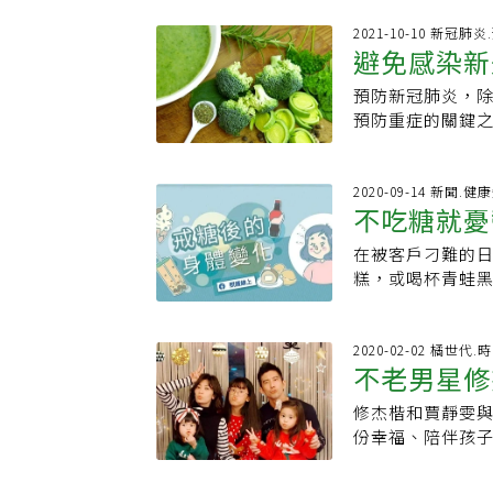
行「爆發性訓練
然而在已經習慣
的心跳率會落在90-
2021-10-10 新冠肺
適應去戒糖」，
避免感染新
運動 這些人不適
序漸進」是成功
階段，首先要先熱
那麼容易水腫」
預防新冠肺炎，
分鐘，再全力衝刺
工品，像麵條、
預防重症的關鍵
高敏敏指出，高
喝無糖茶」等，
要避免的問題。1
肌耐力，雖說間
在風險此外，戒
《酒精研究》雜
進行，應可以循
過量攝取可能對
能感染肺炎、發生
2020-09-14 新聞.健
重者等也不適合。 燃脂食物 幫助減重更有效 不過，光動還不夠，3分運動、
不吃糖就憂
糖飲食者因心血
的結果。其他影
飲食，同時也要補
甜但並無肥胖問
以及感染後恢復
有胡椒鹼，能幫助
在被客戶刁難的
不代表以後不會
（CDC）將暴飲
啡因，再加上綠茶
糕，或喝杯青蛙
潛在危險」，呼
女性每周飲酒8次
抑制食慾、燃燒體內多餘的脂肪。 4、
要心情不好，就
也是許多人有共
（鈉）攝取通常
及鈉代謝。 5、
戒糖才能控制體
一。糖分在攝入
（University
群，幫助全身機能
鬱？究竟戒糖之後
2020-02-02 橘世代.
情、幫助紓壓，
量鹽分可能導致
不老男星修
大推「1吃法」」
糖。水果吃起來
「澱粉類跟甜的
效應，降低身體
陷阱」：鮮奶、滷味
裡面有天然的糖；
也有醫生提醒甜
致繼發性細菌感染
修杰楷和賈靜雯與
分。沒錯，水果
精神不濟、專注
（即鹽6公克）。
份幸福、陪伴孩
們戒糖的重點，
是一條漫漫長路
購買前記得看營養
成為奶爸後笑稱
只要是原型食物
慢慢減少食用甜
《美國臨床營養學
肉線條不如以往