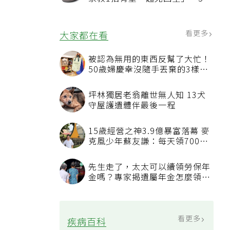
況該換新
看更多
大家都在看
被認為無用的東西反幫了大忙！
50歲婦慶幸沒隨手丟棄的3樣物
品
坪林獨居老翁離世無人知 13犬
守屋護遺體伴最後一程
15歲經營之神3.9億暴富落幕 麥
克風少年蘇友謙：每天領700元
過日子
先生走了，太太可以續領勞保年
金嗎？專家揭遺屬年金怎麼領，
看順位還要看資格
看更多
疾病百科