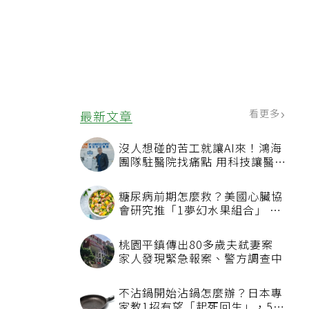
看更多
最新文章
沒人想碰的苦工就讓AI來！鴻海
團隊駐醫院找痛點 用科技讓醫療
更有溫度
糖尿病前期怎麼救？美國心臟協
會研究推「1夢幻水果組合」 酪
梨加它改善血管功能
桃園平鎮傳出80多歲夫弒妻案
家人發現緊急報案、警方調查中
不沾鍋開始沾鍋怎麼辦？日本專
家教1招有望「起死回生」，5情