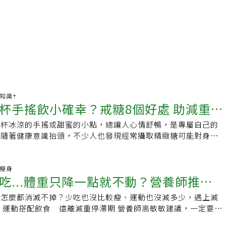
康知識+
杯手搖飲小確幸？戒糖8個好處 助減重、
一杯冰涼的手搖或甜蜜的小點，總讓人心情舒暢，是專屬自己的
改善精神狀態
，隨著健康意識抬頭，不少人也發現經常攝取精緻糖可能對身體
因而呼籲減少日常飲食的糖分，不僅能讓身體更健康，對心靈方
接下來就一起來看看「戒糖」後會迎來哪些改變吧！《Social
》本次透過《OpView社群口碑資料庫》追蹤近三個月內「戒糖好
康瘦身
吃...體重只降一點就不動？營養師推薦6
聲量表現，帶您了解網友熱議的戒糖好處排行。「控制體重」少
觀察近三個月內網友針對「戒糖好處」相關話題的討論，可以發
，怎麼都消滅不掉？少吃也沒比較瘦、運動也沒減多少，遇上減
促代謝
最受關注。無論是早餐店奶茶還是手搖，不少人都習慣每天來一
 運動搭配飲食 遠離減重停滯期 營養師高敏敏建議，一定要試
容易讓人在無形中攝取過多的糖分與熱量，導致體重難以控制，
搭配燃脂食物。 首先高強度間歇運動就是讓身體在短時間內執
擾。不少營養師指出，「好好控糖」是減重路途上的一大助力，