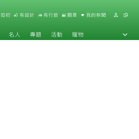
好如初
有設計
有行旅
願景
我的新聞
名人
專題
活動
寵物