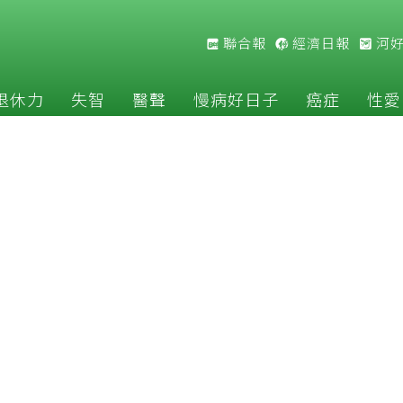
聯合報
經濟日報
河
退休力
失智
醫聲
慢病好日子
癌症
性愛