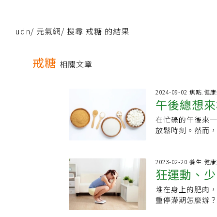
udn
/
元氣網
/
搜尋 戒糖 的結果
戒糖
相關文章
2024-09-02 焦點.健
午後總想來
在忙碌的午後來
穩血糖還能
放鬆時刻。然而
造成諸多危害，
面也有正面影響。
Lab社群實驗室
2023-02-20 養生.健
狂運動、少
處」話題的網路
吃精緻糖是關鍵 
堆在身上的肥肉
種燃脂食物
現「控制體重」
重停滯期怎麼辦？
杯飲料，但這也
試高強度間歇運動
成為許多人的困