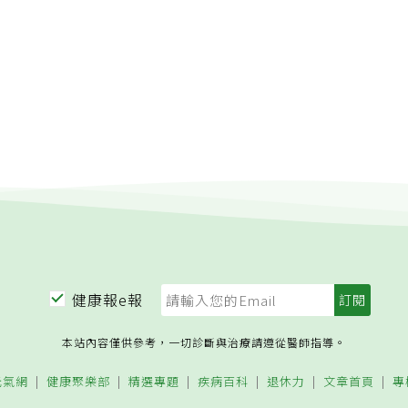
於心血管疾病的機會是每天糖份佔熱量10%人的兩倍。牙齒更健
時，細菌就容易滋長。就算每天有好好刷牙，假使隨時來一杯可
就會讓口腔成為細菌生長的好場所，就很難維持口腔衛生。所
我們的建議非常明確，就是要「控制額外添加精製糖」的分量，
品、醬料、糖飲等含糖的食物，最好是適可而止，不吃也沒關
成人每天的添加糖攝取不要超過總熱量的10%，美國心臟學會
望女性每天控制添加糖的攝取量在25克以內，男性在37克以
上看起來成人攝取的糖量常常超標兩、三倍以上。剛開始大家可
幾克」是沒什麼概念的，而這時就要多多讀食物的成分標示。當
寫到「蔗糖、葡萄糖、果醣、麥芽糖、糖蜜、水解澱粉、轉化
蜜」等成分的，都是指添加糖份。盡量選擇每100公克裡，含糖
。精緻糖的陷阱如果認真看食物成分你會發現一罐330cc的可
5克。一天喝一瓶就接近添加糖超標了。而許多人認為很健康的
比例也極高，每100毫升常含有15克左右的糖，千萬不要以為
幫助消化就是健康飲品。 另外，一杯大杯700cc的珍珠奶茶，
健康報e報
了微糖版本，總糖量也是將近40克，全糖的就更不用說了，已
糖。為了健康著想，這些都是少碰為妙。更多減糖技巧，請看
本站內容僅供參考，一切診斷與治療請遵從醫師指導。
戰」。想要健康飲食，就要注意自己每次做出的選擇，不要養成
習慣，才能常保健康。原文：
元氣網
健康聚樂部
精選專題
疾病百科
退休力
文章首頁
專