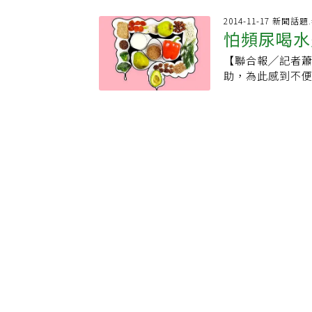
多，「怎麼才剛
胃休息。其實渡
油。衛福部屏東
2014-11-17 新聞話
退出舞台。渡邊
怕頻尿喝水
囊當成糖果吃，一
的渡邊徹是個大胃
素中毒。Q1：維
病。他曾重複且快
【聯合報╱記者蕭雅娟／屏東報導】 
差別張以潔解釋，
手術。當時原本決
助，為此感到不
D、E、K屬於脂
炎住院。去年四
呼籲民眾須時常
胃裡結合，提高維
每週接受3次透析
醫學科醫師張玉
自行代謝出體外，
病魔驟逝．大吃大
水喝太少，也容
部屏東醫院營養師
世，享年61歲
感，若想喝水時
會讓神經亢奮，
喝，她建議家屬在
眠品質，就該避免
水，以計算家中長
他命，天然的比
茶葉、咖啡等利
用維他命補充不
要30CC水量，5
潔表示，天然維
的病人，可請醫
學物質提煉的維
喘等症狀。另外，
菜。李佩芳提及
血鈉住院；他說，喝
足夠攝取人體一
食，多攝取蔬菜水
葉酸、果膠等其
白米，五穀米含