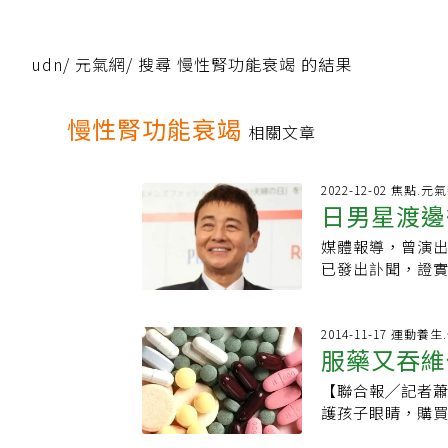
udn
/
元氣網
/
搜尋 慢性腎功能衰竭 的結果
慢性腎功能衰竭
相關文章
2022-12-02 焦點.元
日男星渡邊
媒體報導，曾演
尿病、心臟
已發出訃聞，證實
子痛等症狀送醫，
寰。腸胃炎可以
所引起的腸胃炎
2014-11-17 運動
服藥又吞維
醫訊》撰文指出
弧菌為常見致病
【聯合報╱記者
或黏液便的情況
護孩子眼睛，購
含有病菌的食物
果，當小孩吵鬧
症狀如口乾、小