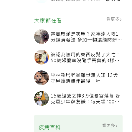
看更多
大家都在看
電風扇滿是灰塵？家事達人教1
分鐘清潔法 多加一物還能防髒汙
附著
被認為無用的東西反幫了大忙！
50歲婦慶幸沒隨手丟棄的3樣物
品
坪林獨居老翁離世無人知 13犬
守屋護遺體伴最後一程
15歲經營之神3.9億暴富落幕 麥
克風少年蘇友謙：每天領700元
過日子
看更多
疾病百科