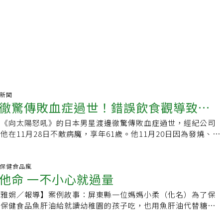
氣新聞
徹驚傳敗血症過世！錯誤飲食觀導致糖
出《向太陽怒吼》的日本男星渡邊徹驚傳敗血症過世，經紀公司
病、腎臟病纏身
他在11月28日不敵病魔，享年61歲。他11月20日因為發燒、肚
原本診斷出是細菌性腸胃炎，但症狀逐日惡化，短短8天撒手人
粗分成兩種，「細菌性腸胃炎」跟「病毒性腸胃炎」。飲食不潔
，屬於細菌性腸胃炎。亞東醫院急診醫學部醫師邱偉哲在《亞東
養生.保健食品瘋
他命 一不小心就過量
，細菌性腸胃炎以大腸桿菌、沙門氏菌、金黃色葡萄球菌、腸炎
菌。此外，細菌性腸胃炎可能引發腸黏膜嚴重發炎，如出現血便
蕭雅娟／報導】案例故事：屏東縣一位媽媽小柔（化名）為了保
一定要盡速就醫。一般腸胃炎傳染途徑多為糞口傳染，經由吃下
買保健食品魚肝油給就讀幼稚園的孩子吃，也用魚肝油代替糖
或水所引起，所以飯前洗手很重要。腸胃炎初期，如果沒有脫水
時，就塞一顆魚肝油。一段時間過去，家人發現魚肝油消耗量變
便減少、小便顏色深、心跳過快，可以嘗試先禁食幾個小時讓腸