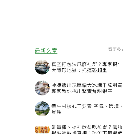
看更多
最新文章
真空打包法風靡社群？專家揭4
大隱形地獄：托運恐超重
冷凍蝦出現厚霜大冰塊千萬別買
專家教你挑出緊實鮮甜蝦子
養生村核心三要素 空氣、環境、
景觀
能量棒、提神飲愈吃愈累？醫師
揭越補越慘真相：恐欠下疲勞債