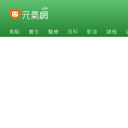
焦點
養生
醫療
百科
影音
課程