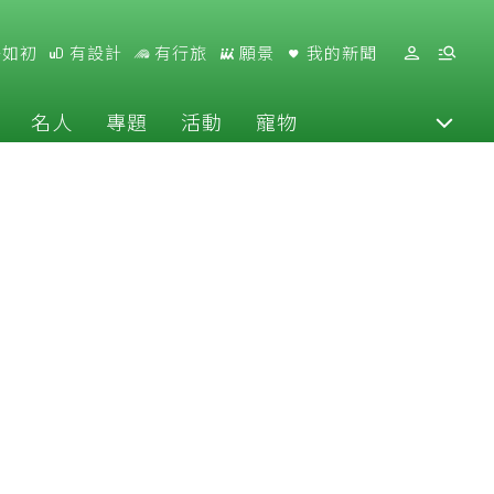
好如初
有設計
有行旅
願景
我的新聞
名人
專題
活動
寵物