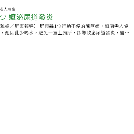
開罐就沒了，又得再買？」全家人才發現孩子服用過多的魚肝
邊徹的病史洋洋灑灑，大半生都在與病魔博鬥，近年更常因多病
醫院藥師張以潔一問之下，才知道孩子把黃黃、亮亮的魚肝油膠
題.老人照護
徹的病，多與不正常的飲食習慣大有關係。據日媒報導，年輕時
少 嬤泌尿道發炎
天吃了6、7顆，她說，魚肝油攝取過量會累積體內，導致維生
王，每天攝入6,000卡路里的熱量，卻因此在30歲時就罹患糖尿
他命什麼時候吃，有沒有差異？A、D、E、K╱飯前或飯後吃 有
速節食，但多次反彈。2012年被診斷為缺血性心臟病，也動過
屏東縣1位行動不便的陳阿嬤，如廁需人協
魚肝油用來補充人體所需的維生素A和維生素D，而維生素A、
心開始養生，後來卻被發現偷偷繼續大吃大喝。2013年因胰腺
便，她因此少喝水，避免一直上廁所，卻導致泌尿道發炎，醫師
溶性維他命，需要飯後吃或隨餐吃，藉著食物的油脂讓維他命在
月接受了主動脈瓣狹窄手術，還因糖尿病引起的慢性腎功能衰竭
補充水分，尤其長輩更應該適時補充水分。屏東基督教醫院家庭
他命的吸收效果。張以潔表示，維他命B、C是水溶性，身體可
。【資料來源】．感染腸胃炎8天竟變敗血症！61歲日男星不敵
立說，泌尿道發炎有結構異常、結石、衛生習慣不良等原因，但
沒有限定餐前或餐後服用。B群╱白天吃或晚上吃 有影響衛福
喝急性腸胃炎 醫師教這樣吃喝好得快．日媒報導：渡邊徹逝
易泌尿道感染。張玉立指出，老年人控管口腔的中樞神經較不敏
李佩芳強調，大部分的綜合維他命都含有維他命B群，服用B群
，其實已有脫水、缺水危機，尤其失智症患者，不知口渴找水
精神變好，若睡眠品質不好、難以入眠的人，為了確保良好的睡
家放置1瓶水壺，觀察長輩喝水量。她表示，家屬可用保特瓶裝
晚上服用維他命，防止不易入眠。Q2坊間有宣稱「天然」的維
輩每天的喝水量，勸長輩白天多喝水，晚上6、7點後不要喝，
合成好？營養師總會建議民眾食用天然食材，但若民眾偏食，想
尿飲品，老年人晚上儘量別攝取。她說，一般人以體重一公斤需
足的營養素，維他命也分天然與人工合成，該選天然的嗎？張以
0公斤的人每天要喝1500CC白開水；若有慢性腎衰竭、心臟衰竭
他命既是從食材中萃取提煉，也屬與人工合成、人工提煉，和化
師先評估身體狀況，建議飲水量，避免喝太多水導致肺水腫、易
他命相同，是用技術拉高單位成分，遠比不上認真吃下一盤蔬
張玉立也曾治療過1位阿公因每天喝下4、5千CC的水，導致低
，市面上部分直銷產品，宣稱必須吃一大把的維他命配方，才能
適當水量，缺少和過多都不適當。【2014/11/05 聯合報】
天所需的營養素，她建議，還是要回歸根本調理，重視日常飲
果。她解釋，不同的蔬果類除了有維生素B、C，還有纖維質、
他多元的營養素，是單吃維他命無法取代的。例如以五穀米比較
有維生素和纖維質，而不是吃白米再來補充維他命，民眾應該選