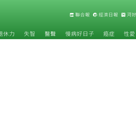
聯合報
經濟日報
河
退休力
失智
醫聲
慢病好日子
癌症
性愛