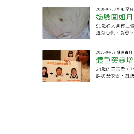
庫欣氏症是一種
長期使用類固醇
病，每百萬人口每
2018-07-30 科別.罕
常。常見「犬庫欣
婦臉圓如月
型呈現及進展緩
加，尤其是腹部會
致分為外源性及
性脫毛。▸皮膚變
51歲婦人月經二
明藥物；內源性是
且亢奮。▸常有如
還有心慌、食慾
女性發病率是男性
師進一步說明，
高出正常值許多
增加、中廣型肥
療上，以藥物為主
瘤後才恢復正常
癒合和骨質疏鬆
察相關指標，並
釋素」，再刺激
2015-04-07 健康百
除腫瘤，術後配合
體重突暴增
脂、高膽固醇、
腎上腺皮醇的功
7公斤，且不需再
可提供容易吸收
免疫發炎反應。
竣凱說，若在正
34歲的王玉君，
本文經《NOW健
付壓力，是人體
應進一步就醫確
胖狀況依舊，四
【NOW健康】責
爾蒙障礙，造成
在服用控制藥物
尿病，沒想到七
激造成。陳涵栩
泌科醫師施翔蓉
肉無力、背痛、
平均每百萬人僅會
狀。特別是女性
發的比例是男性的
症候群是不是腦
失調、水牛肩、
進新醫材能提供精
表示，由於庫欣
推薦 一圖看懂！咖啡 vs. 茶健康功效大PK 譚敦慈：多吃兩種水果，減少致癌物毒
常或飲食不均造
害你
的時間才會就診；