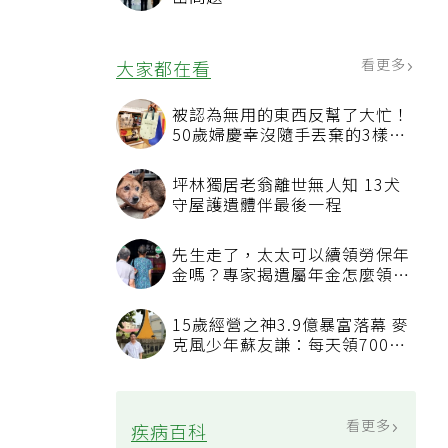
看更多
大家都在看
被認為無用的東西反幫了大忙！
50歲婦慶幸沒隨手丟棄的3樣物
品
坪林獨居老翁離世無人知 13犬
守屋護遺體伴最後一程
先生走了，太太可以續領勞保年
金嗎？專家揭遺屬年金怎麼領，
看順位還要看資格
15歲經營之神3.9億暴富落幕 麥
克風少年蘇友謙：每天領700元
過日子
看更多
疾病百科