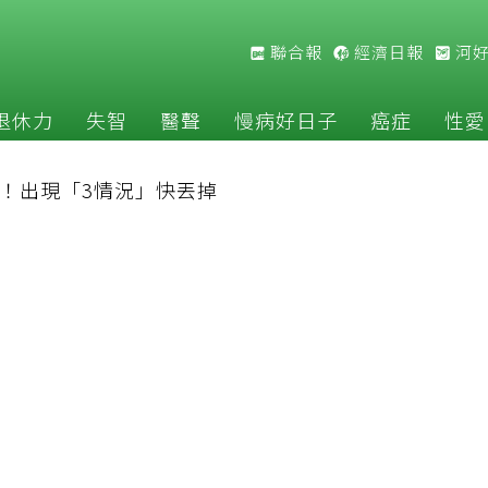
聯合報
經濟日報
河
退休力
失智
醫聲
慢病好日子
癌症
性愛
！出現「3情況」快丟掉