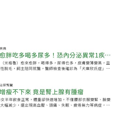
物疾病
愈胖吃多喝多尿多！恐內分泌異常1疾病
娜（米格魯）愈來愈胖，喝得多，尿得也多，皮膚變薄變黑，且
品種、體型、年齡都可能罹患
稱性脫毛，飼主陪同就醫，醫師檢查後確診為「犬庫欣氏症」，
問號，上網查詢庫欣氏症，為「腎上腺功能亢進」，怎麼也會出
獸醫師蔡志鴻表示，任何品種、體型、年齡的狗都可能罹患「犬
好發於7至12歲的中老年犬，且較容易出現在約克夏、紅貴賓、
科.泌尿腎臟
增瘦不下來 竟是腎上腺有腫瘤
等品種。「庫欣氏症」係從人類醫學延用過來，也就是「腎上腺
腎上腺」位在腎臟上方兩顆左右對稱的內分泌腺體，體積很小，
婦女半年飲食正常，體重卻快速增加，不僅腰部衣服變緊、臉變
多種內分泌激素，而所謂的腎上腺功能亢進，為腎上腺皮質分泌
也大幅減少，還出現高血壓、頭痛、失眠、疲倦無力等病症，經
」。致病原因為老化或是罹患心血管疾病、慢性疾病所引起的原
後發現右側腎上腺有顆3.6公分的腫瘤，確診為罕見庫欣氏症。
可能腎上腺腫瘤，造成分泌異常。部分毛小孩則因嚴重過敏，而