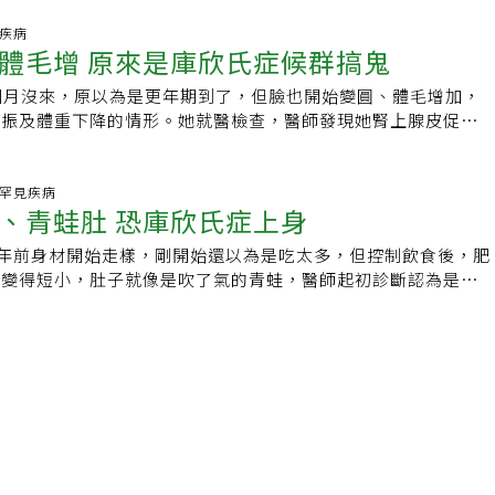
因腎上腺皮質過度分泌皮質醇（又稱壓力荷爾蒙）引起的罕見疾
，也會引發「犬庫欣氏症」，但只要停藥之後，即可慢慢恢復正
年僅有10個病例，常因症狀較難和其他疾病做區分，或因非典
見疾病
氏症」如下：▸愛喝水。▸尿尿頻率高。▸變得貪吃。▸體重增
體毛增 原來是庫欣氏症候群搞鬼
慢而被忽略。台北慈濟醫院泌尿科醫師許竣凱指出，庫欣氏症大
變大下垂。▸活動力下降。▸後頸處隆起肉團。▸身體兩側有對稱
內源性，外源性多是未注意情況下，誤用含類固醇的止痛劑或不
薄、變黑。▸皮膚、泌尿道反覆感染。▸肌肉萎縮無力。▸容易喘
個月沒來，原以為是更年期到了，但臉也開始變圓、體毛增加，
指罹患腎上腺腫瘤或腦下垂體功能異常等，常見於20至60歲，
高血壓、糖尿病、骨質疏鬆、甲狀腺功能低下等共病。蔡志鴻醫
不振及體重下降的情形。她就醫檢查，醫師發現她腎上腺皮促素
的3倍？許竣凱指出，庫欣氏症典型症狀有失眠、高血壓、體重
只要抽血，就可以快速又準確地研判是否為「犬庫欣氏症」。治
，是因右側腦下垂體腫瘤進而引起庫欣氏症候群，經手術摘除腫
胖、月亮臉及水牛肩，另還會因皮膚薄而容易瘀青、傷口不容易
，需長期追蹤用藥，至少得服用幾個月，每1至3個月抽血，觀
。台北榮總新陳代謝科主任陳涵栩說，正常人下視丘會分泌「皮
等，甚至會併發躁鬱症。張姓婦女接受腹腔鏡腎上腺切除手術切
調整藥物劑量。在飲食方面，許多患犬體型肥胖，容易合併高血
腦垂體分泌「腎上腺皮促素」，使腎上腺分泌「腎上腺皮醇」。
科.罕見疾病
藥物治療，逐步降低身體對皮質醇的依賴，6個月內體重下降到
、青蛙肚 恐庫欣氏症上身
高三酸甘油脂等問題，因此，建議食用專業營養配方狗食，平日
能是調節蛋白質、醣類及脂肪，以維持血壓及心血管功能，減緩
服用高血壓藥，體力也逐漸恢復，回到原本喜愛的烹飪工作。許
的優質蛋白質，以及低脂飲食，配合運動，幫狗狗健康瘦身。★
陳涵栩說，當身體出現壓力，腎上腺皮醇會大量分泌，幫身體應
常飲食狀況下，出現體重異常增加、臉變圓、後頸變厚等症狀，
7年前身材開始走樣，剛開始還以為是吃太多，但控制飲食後，肥
康》授權刊登，原文刊載於此★關心健康生活大小事，點此進入
極重要的賀爾蒙。但若長期且持續性增加，就會引發內分泌或荷
認是否為內分泌異常導致，切勿盲目瘦身。尤其高血壓患者，若
肢變得短小，肚子就像是吹了氣的青蛙，醫師起初診斷認為是糖
任編輯：陳學梅
庫欣氏症候群，而影響原因，很可能是腦下垂體瘤或其他腫瘤刺
後，卻遲遲不見好轉，更應盡速就醫，避免延誤治療。
年後轉診才發現是罕見的「庫欣氏症」惹禍。台大醫院代謝內分
說，庫欣氏症候群患者都有滿月臉、身體肥胖四肢不胖、大腿肌
表示，庫欣氏症是腦下垂體病症中，其中一種極為罕見的疾病，
高血壓、血糖增加、皮下容易瘀青、以及腹部暗紫色條紋等症
有1到2人罹患庫欣氏症，好發年齡在20歲到50歲之間，女性好
患者，還可能伴有月經不規則、體毛增加的現象。要判別庫欣氏
3倍。罹患庫欣氏症的患者，通常會有月亮臉、長青春痘、月經
下垂體瘤或其他腫瘤造成，其實不容易。陳涵栩說，該院最近引
中心型肥胖等症狀，且會伴隨著糖尿病、高血壓等疾病。施翔蓉
準判別，找出影像檢查無法發現的腫瘤，藉以正確治療。 編輯
氏症的症狀與一般肥胖很類似，許多民眾會認為是生活作息不正
成，延誤就醫時間。在台灣，罹患此症的病患，平均會延誤兩年
國外更嚴重，平均延誤的時間恐會拖延到六年。27歲時庫欣氏