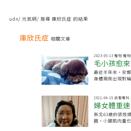
udn
/
元氣網
/
搜尋 庫欣氏症 的結果
庫欣氏症
相關文章
2023-05-13 寵物.寵
毛小孩愈來
最近半年來，安
惹禍，任何
身體兩側出現對
這病名讓人滿頭
現在狗狗身上？
庫欣氏症」，一般
2021-04-15 該看哪
婦女體重速
臘腸犬、米格魯
功能亢進」，「
新北63歲的張姓
但負責分泌身體
圓，小腿肌肉量
過多的「可體松
台北慈濟醫院診斷
發性問題，但也