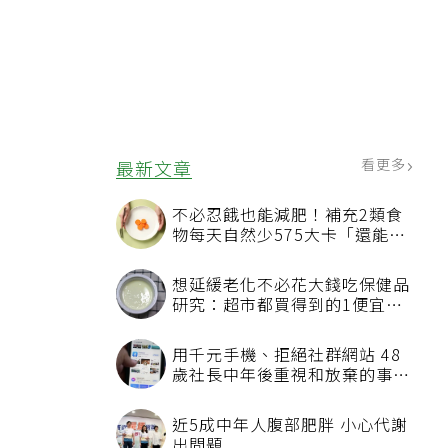
看更多
最新文章
不必忍餓也能減肥！補充2類食
物每天自然少575大卡「還能吃
飽飽的」
想延緩老化不必花大錢吃保健品
研究：超市都買得到的1便宜食
品就可以
用千元手機、拒絕社群網站 48
歲社長中年後重視和放棄的事：
不為面子消費
近5成中年人腹部肥胖 小心代謝
出問題