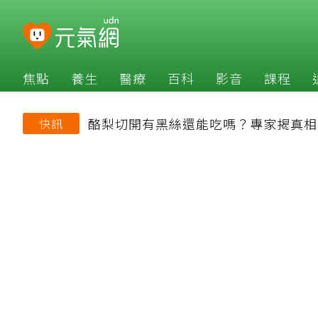
焦點
養生
醫療
百科
影音
課程
酪梨切開有黑絲還能吃嗎？專家揭真相
快訊