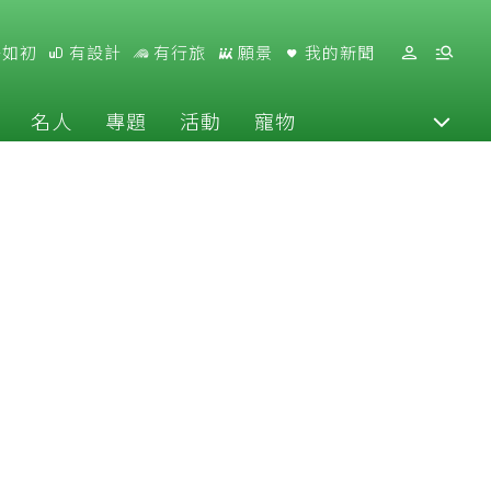
好如初
有設計
有行旅
願景
我的新聞
名人
專題
活動
寵物