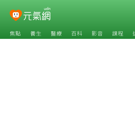
焦點
養生
醫療
百科
影音
課程