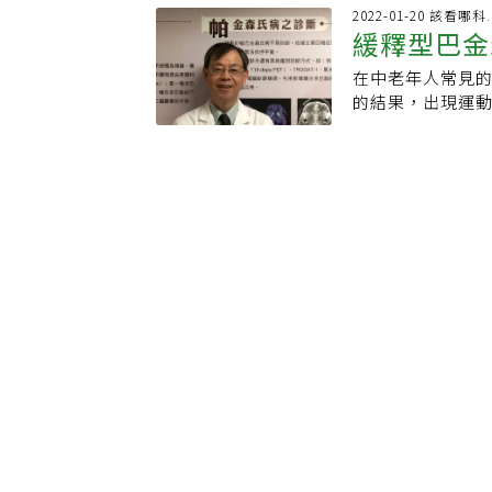
礙、夢靨、情緒
經常發生時，就
平衡、自主神經
通則，「個案歸
元素及高纖蔬食原
2022-01-20 該看哪
建議，非典型症狀
看到兒子都要想
移逐漸惡化，導
緩釋型巴金
還有指導患者口
麼可以讓人快樂
應積極就醫，讓
會發生。2.忘記
殘疾時間，從而
練到吞嚥時相關
元不飽和脂肪酸（
金森氏症的發生
期、跟人的約會
在中老年人常見
狀
但報導也稱，這
善。及早訓練延
為預防。・褪黑
訪建議，可以從
龍頭，或是本來
的結果，出現運
因果關係。研究
失智症的60多歲
的重要元素。・
做起。許多農民
服穿⋯⋯。3.遺
動而產生的動作開
太極組和對照中
造成，但巴金森
人體必需胺基酸
含有重金屬的地
屬一開始會注意
森氏病新劑型藥品，
位患有巴金森氏病
免焦躁。・維生素
巴金森氏症是運
哪，而懷疑被別
於中樞神經系統
出現吞嚥障礙問
的維生素B攝取則
防巴金森氏症。
卡一年掉6次，每
（dopamin
出現吞嚥障礙，
鈣、鎂、鉀營養
的等等。4.幻覺
退化甚至死亡，造
是因為肌肉力量
&gt;&gt;延
講一些天馬行空
動作障礙學會理
物控制病情，延
什麼好處？除上述
要公公不在家，
診，常可見到巴
確，對於巴金森
水果的地中海飲食
智症引起的。5.
可能顫抖、僵硬
團幸福巴士「巴
示多吃富含黃酮
會攻擊打人；平
人楊帆扮演「楊
常嗆咳演變成肺
顯降低40％巴金
不再與人社交，這
性的顫抖症，和巴
更加鬱悶，類似
低巴金森病風險
智症的早期徵兆？
流行病學調查，
用口腔進食會有
「憂鬱、焦慮是
別，如果自己、家
率，約每10萬人
下，是能夠脫離管
劉翁銘表示，憂
要提高警覺、意識
的病患，每10人中就有5到
經由醫師和語言
現，但早期憂鬱
減退影響到工作：
病痊癒，但可以
成為醫療院所或機
胞退化有關，會影
物：例如英文老師
持其功能，臨床
幸福巴士[巴金森
焦慮 不能忽略的
來，甚至以替代方
（levodop