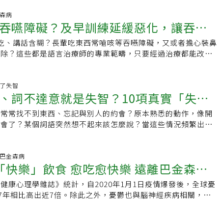
提高警覺。據《聯合報》報導，柯賜海今(21日)上午被發現於
症患者進行了五年多的監測。一組（太極組）147名患者每周練
山公園籃球場旁車廂內死亡，報案人是他的姊姊，她稱早上去探
金森病
小時，並輔以課程來提高他們的太極拳技術。另一組（對照組）
吞嚥障礙？及早訓練延緩惡化，讓吞嚥
現他已死亡，立即報警。警方表示，柯賜海近年以車為家，睡在
續標準治療，不練習太極拳。在監測期開始時，對所有參與者的疾
昨天他跌倒撞到頭部，身體不適但不願就醫。法醫相驗後，由檢
式評估，隨後在2019年11月、2020年10月和2021年6月監測
吃、講話含糊？長輩吃東西常嗆咳等吞嚥障礙，又或者擔心裝鼻
死亡證明，柯賜海死因為心因性休克自然死亡。昔日的柯賜海，
藥物需求的增加。參與者的運動程度和其他症狀，如自主神經系
摘除？這些都是語言治療師的專業範疇，只要經過治療都能改
訪新聞現場站在受訪人背後高舉抗議牌，因而被封「抗議天
便、泌尿和心血管問題）；情緒、睡眠質量與認知；以及併發
也許困惑如何媒合語言治療師給予協助。對此，中華民國語言治
罹患帕金森氏症，2年前他就被媒體捕捉到，在陽明山的公共溫
（不自主運動）；肌張力障礙；隨著時間的推移對藥物治療的反
合會理事長陳怡仁表示，除了患者在醫師看診評估後的轉介，還
履蹣跚的身影，當時柯賜海受訪表示，這個病最怕人家吵，他乾
認知障礙；幻覺；不安腿綜合症等也被跟蹤監測。兩組參與者的
夠申請，透過一對一指導修正等，就連鼻胃管的患者也有機會重
像極了失智
山上住了下來，每天泡湯、爬山、跑步、曬太陽養病。根據健保
、詞不達意就是失智？10項真實「失智
用藥情況、性別、年齡和受教育程度相似。報導稱，研究團隊通
。陳怡仁說明，吞嚥過程有四個期別，分別為口腔準備期、口腔
21年已有超過七萬人罹患「帕金森氏症」，台灣動作障礙學會提
來評估參與者的總體症狀、運動和平衡，結果顯示，太極組在所
道期，只要其中一項結構改變或神經肌肉出現問題，都會面臨吞
期症狀出現3個，或是有4到5個非典型症狀，都要提高警覺，應
，常常找不到東西、忘記與別人的約會？原本熟悉的動作，像開
公開
疾病進展都較慢。對照組中需要增加藥物治療的患者人數也明顯
治療師處理的是前三項期別，第四期則需要轉介胸腔相關科別診
醫師評估，才能及早找出原因治療。&gt;&gt;【延伸閱讀】防
不會了？某個詞語突然想不起來該怎麼說？當這些情況頻繁出現
組2019年為83.5%，2020年為96%，太極組分別為71%和
鼻胃管的中風患者、頭頸癌患者、摘除舌頭的舌癌患者，以及巴
失智症，還可能合併巴金森，哪些症狀要注意？帕金森氏症10
不禁懷疑身邊的人，甚至是自己，是不是得了失智症。這裡就結
，太極組的認知功能惡化得更慢，睡眠和生活質量則持續改善。太
症都是臨床上常見，若沒有妥善處理，容易導致脫水、吸入性肺
gt;【延伸閱讀】巴金森最愛問／手抖頻率不同！醫師鷹眼揪巴金森
的真實經驗，幫你整理出有關「失智症症狀」的常見問答，讓你
症運動和非運動症狀 特別是步態平衡研究結果還顯示，太極組
命危險。符合長照2.0可申請由於語言治療師的處置需要有醫
父、神經科診所院長陸清松曾接受《聯合報》採訪指出，一般人
症症狀」。Q：怎麼發現身邊的人、自己失智？A：失智症一開
科.巴金森病
於對照組——運動障礙1.4% vs. 7.5%、肌張力障礙0% vs.
道上，除了到醫療院所看診後的轉診外，就是進入長照系統申請
「快樂」飲食 愈吃愈快樂 遠離巴金森病
氏症」可以細分為「典型」和「非典型」兩大類。典型帕金森氏
覺，就算身邊的人出現反常行為，大家也可能只當是一時忘記、
s. 2%、輕度認知障礙3% vs. 10%、不安腿綜合症7% vs.
有身心障礙證明或是重大傷病卡者等符合長照2.0申請資格者。
病」，會先出現靜態顫抖、僵硬、動作慢等動作障礙症狀，而且
當一回事，都要等到更嚴重才意識到可能是疾病影響。所以讓我
、頭暈和背痛是參與者報告的三種副作用，但太極組的這些副作用
麻痺的學生，可以透過學校系統與醫院的兒童發展聯合評估中心
健康心理學雜誌》統計，自2020年1月1日疫情爆發後，全球憂
這類病人佔8到9成，治療反應較佳。60歲以上每100人就有1人
家屬分享的親身經驗中，來看看他們當初是怎麼發現家人失智，
有23人骨折，但這些都是在日常生活中發生的，太極組的骨折
夠申請。「同一種疾病造成的吞嚥障礙，呈現的方式也會不
17年相比高出近7倍。除此之外，憂鬱也與腦神經疾病相關，尤
上盛行率升至3到4%。至於非典型病人，非動作的症狀，會比動
的人有類似行為，就能及早注意、提高警覺。他們觀察到的行為
組為17人。研究團隊總結稱：這項研究表明，太極拳對巴金森氏
，這需要經過語言治療師進一步評估，有些可能要從改變食物質
這群病患也希望有好心情，但源於大腦的病變讓他們不由自主地
，最常見非典型症狀包括嗅覺喪失或異常、快速動眼期睡眠障
.認不出、認錯人：當一個人開始認不出、認錯熟悉的人，而且
響，太極拳對巴金森氏症患者運動和非運動症狀，特別是步態、
整進食時的姿勢等，以往常聽人說長輩喝水時要低頭，其實並非
學附設醫院營養師陳盈汝營養師建議於日常可以採取快樂飲食5