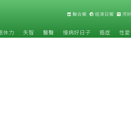
聯合報
經濟日報
河
退休力
失智
醫聲
慢病好日子
癌症
性愛