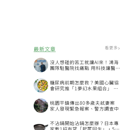
看更多
最新文章
沒人想碰的苦工就讓AI來！鴻海
團隊駐醫院找痛點 用科技讓醫療
更有溫度
糖尿病前期怎麼救？美國心臟協
會研究推「1夢幻水果組合」 酪
梨加它改善血管功能
桃園平鎮傳出80多歲夫弒妻案
家人發現緊急報案、警方調查中
不沾鍋開始沾鍋怎麼辦？日本專
家教1招有望「起死回生」，5情