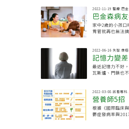
非典型症狀，都要
月對兩組巴金森氏
北投區建國街前
2022-11-19 醫療.巴
兩次太極，每次1
巴金森病友
視弟弟時赫然發
187名患者則繼
車上達3年之久，
病嚴重程度進行了正
家中2歲的小孩口
不卡卡
察官開庭後開立
疾病進展，包括
胃管就再也無法
因經常在媒體採
統功能（包括排
善，不過，民眾
王」，不過近年傳
症，如運動障礙
療師公會全國聯
泉拄著拐杖、步
應性下降；輕度
有長照服務也能
2022-06-16 失智.
脆把廂型車開到
記憶力變差
疾病嚴重程度、
拾「無管人生」
統計，台灣在20
過三個有效量表
期、咽喉期、食
醒，如果10大早
最近記憶力不好
症症狀」大
有監測時間點的
嚥障礙，而語言
就醫請動作障礙科
瓦斯爐、門鎖也
高於太極拳組。對照
治。當中，裝有
小中風引發中風、
的時候，會讓人
87.5%。此外
金森氏病和失智
大症狀&gt;&
合失智症照顧者
極拳改善巴金森氏
炎，嚴重恐釀成生
病台灣巴金森之
全方位了解「失智
2022-03-08 該看哪
的併發症發生率明顯低
囑，在申請的管
營養師5招
常說的「帕金森
始的症狀很難察
1.6%、幻覺0% v
服務，對象包含領
症又稱「帕金森
特殊事件，而不
15.5%。跌倒
再者，像是腦性
根據《國際臨床與
風險
都是單側先發病，
們從失智症患者
都明顯較低。雖然
的報告書，也能
鬱症發病率與20
會罹患，80歲以
如果自己或身邊
人數為6人，對照
同。」陳怡仁說
其是巴金森病，
作障礙更早出現
分成以下幾類：1
症有長期有益影
地、大小，或調
憂鬱。中山醫學大