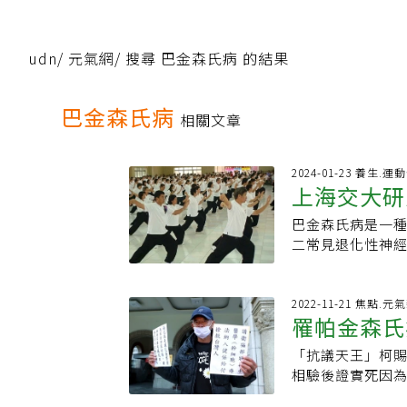
udn
/
元氣網
/
搜尋 巴金森氏病 的結果
巴金森氏病
相關文章
2024-01-23 養生.運
上海交大研
巴金森氏病是一
的進展
二常見退化性神
院陳生弟團隊近
症的症狀和併發症
口老化，巴金森氏
2022-11-21 焦點.元
罹帕金森氏
受影響的人數就將
均發病年齡約為5
「抗議天王」柯
克亡！帕金
僵直和行動緩慢
相驗後證實死因
發表的研究顯示
防
面。台灣動作障礙
長期持續並不清楚