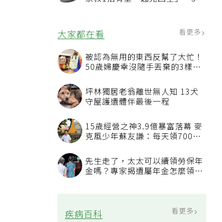
況該換新
看更多
大家都在看
被認為無用的東西反幫了大忙！
50歲婦慶幸沒隨手丟棄的3樣物
品
坪林獨居老翁離世無人知 13犬
守屋護遺體伴最後一程
15歲經營之神3.9億暴富落幕 麥
克風少年蘇友謙：每天領700元
過日子
先生走了，太太可以續領勞保年
金嗎？專家揭遺屬年金怎麼領，
看順位還要看資格
看更多
疾病百科