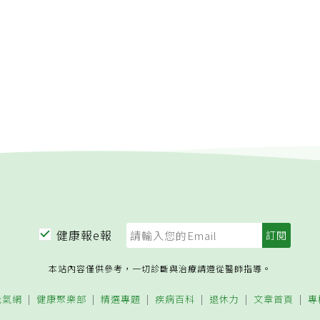
題，或是一直重複說一樣的話。除了言語也能出現重複進食的情
的記憶、判斷力喪失，使得他們忘了自己吃過東西，而反覆吵
落症候群：黃昏症候群又稱日落症候群，它並不是一種疾病或診
為的總稱。多好發在包含阿茲海默失智症等各種失智症患者或意
，在傍晚或夜晚來臨前，患者出現行為或意識上的混亂，或是原
狀變得更嚴重，包括躁動、踱步、攻擊、不安、焦慮、沮喪、遊
中、尖叫、幻覺等症狀。●日夜顛倒：失智症患者因為大腦功能
分辨時間的能力，所以可能出現日夜顛倒的情況。加上患者對於
噪音更加敏感，一點風吹草動就容易醒來，睡眠環境需要費心經
症有不同類型？不同類型的症狀也不一樣嗎？A：失智症的種類
化性（阿茲海默氏症屬於其中一種）、血管性、混合性（阿茲海
存），以及其他因素導致的失智。不同類型的失智症出現的症狀
性失智症：●阿茲海默症：1906年由德國Alois Alzheimer醫
是最常見的失智症。阿茲海默型失智症的特性為兩種以上認知功
記憶力不好，經過暗示也想不起來，但並無意識障礙，屬進行性
健康報e報
型失智症：退化性失智症中，容易被忽略是額顳葉型失智症，其
語及人格變化、不合常理行為（拾荒癖）或重複動作，如不停開
本站內容僅供參考，一切診斷與治療請遵從醫師指導。
茲海默症較大不同是，初期極少出現時空混亂或健忘，但因發病
短期記憶不受影響，難被周遭的人發現或誤認是其他精神疾病，
元氣網
健康聚樂部
精選專題
疾病百科
退休力
文章首頁
專
。●路易氏體失智症：特性為除認知功能障礙外，重複地無法解