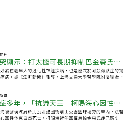
動健身
究顯示：打太極可長期抑制巴金森氏症
種好發在老年人的退化性神經疾病，也是僅次於阿茲海默症的第
經疾病。據《澎湃新聞》報導，上海交通大學醫學院附屬瑞金醫
日公布的一項研究顯示，打太極拳可能會在數年內抑制巴金森氏
。巴金森氏症約影響著1%-2%的65歲及以上老人。隨著全球人
症患者未來還將大幅增加。預計到2030年，光是在中國大陸，
氣新聞
症多年，「抗議天王」柯賜海心因性休
達到約500萬。巴金森氏病典型3症狀據臺大醫院統計，患者平
8歲。典型的巴金森氏病有三種表現：震顫（手部發抖）、四肢
賜海被發現陳屍於北投區建國街前山公園籃球場旁的車內，法醫
森典型、非典型症狀不同，一習慣助預
。截至目前為止，還沒有能治癒巴金森氏症的藥物或方法。早前
為心因性休克自然死亡。柯賜海近年因罹患帕金森氏症已顯少露
，太極拳在短期內可緩解巴金森氏症的症狀，但這種改善是否能
學會提醒，帕金森氏症10大早期症狀出現3個，或是有4到5個
。為了找到答案，瑞金醫院的研究團隊從2016年1月到2021年6