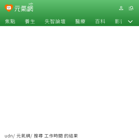
焦點
養生
失智論壇
醫療
百科
影音
udn
/
元氣網
/
搜尋 工作時間 的結果