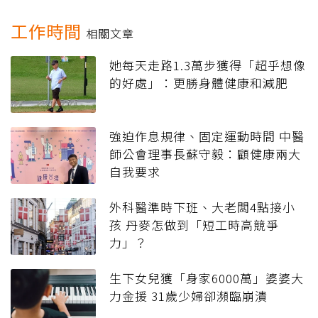
工作時間
相關文章
她每天走路1.3萬步獲得「超乎想像
的好處」：更勝身體健康和減肥
強迫作息規律、固定運動時間 中醫
師公會理事長蘇守毅：顧健康兩大
自我要求
外科醫準時下班、大老闆4點接小
孩 丹麥怎做到「短工時高競爭
力」？
生下女兒獲「身家6000萬」婆婆大
力金援 31歲少婦卻瀕臨崩潰