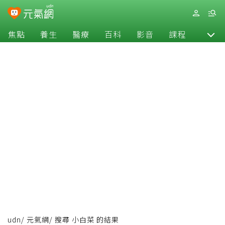
焦點
養生
醫療
百科
影音
課程
退休
udn
/
元氣網
/
搜尋 小白菜 的結果