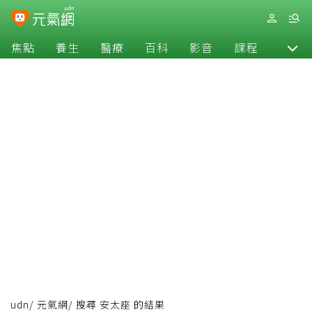
焦點
養生
醫療
百科
影音
課程
退休
udn
/
元氣網
/
搜尋 安太座 的結果