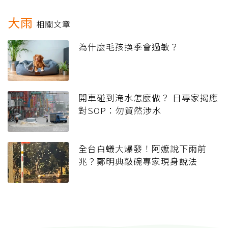
大雨
相關文章
為什麼毛孩換季會過敏？
開車碰到淹水怎麼做？ 日專家揭應
對SOP：勿貿然涉水
全台白蟻大爆發！阿嬤說下雨前
兆？鄭明典敲碗專家現身說法