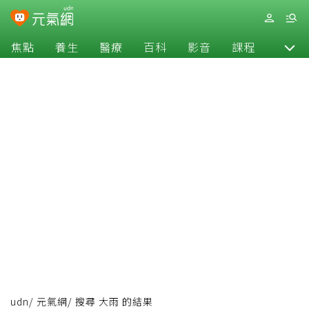
焦點
養生
醫療
百科
影音
課程
退休
udn
/
元氣網
/
搜尋 大雨 的結果