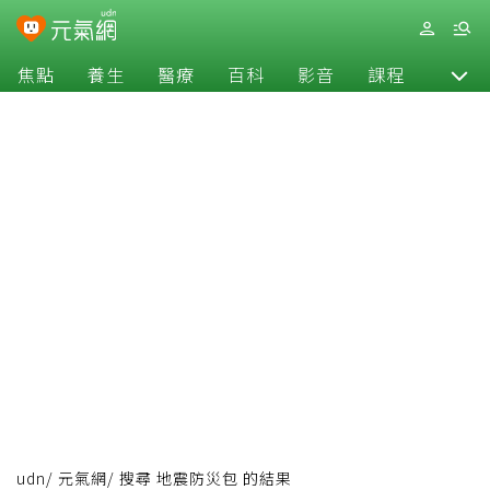
焦點
養生
醫療
百科
影音
課程
退休
udn
/
元氣網
/
搜尋 地震防災包 的結果