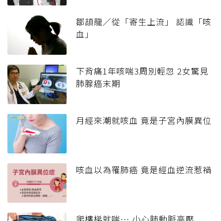
鄒頡龍／從「寄生上流」 認識「咳
血」
下背痛1年咳喘3周別輕忽 2女驚見
肺腺癌末期
月經來潮就咳血 竟是子宮內膜異位
咳血以為罹肺癌 竟是經血逆流惹禍
爬樓梯就喘… 小心肺動脈高壓