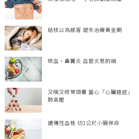
結核以為感冒 錯失治療黃金期
咳血、鼻竇炎 血管炎惹的禍
又喘又咳常頭暈 當心「心臟癌症」
肺高壓
遺傳性血栓 切1公尺小腸保命