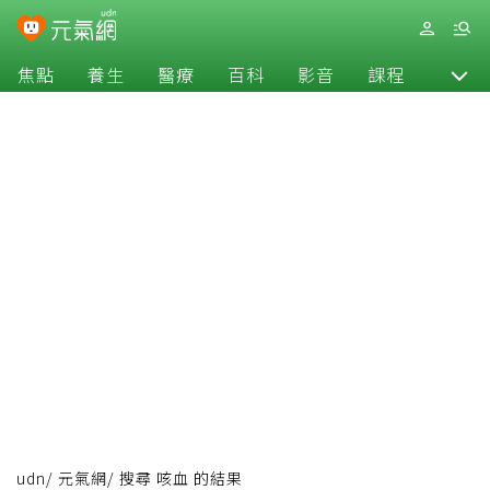
焦點
養生
醫療
百科
影音
課程
退休
udn
/
元氣網
/
搜尋 咳血 的結果