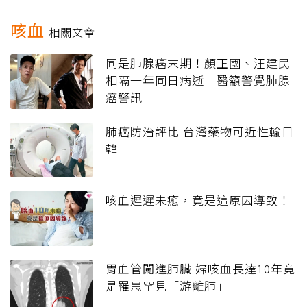
咳血
相關文章
同是肺腺癌末期！顏正國、汪建民
相隔一年同日病逝 醫籲警覺肺腺
癌警訊
肺癌防治評比 台灣藥物可近性輸日
韓
咳血遲遲未癒，竟是這原因導致！
胃血管闖進肺臟 婦咳血長達10年竟
是罹患罕見「游離肺」