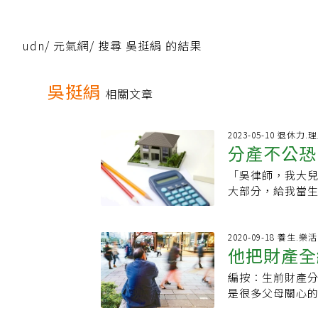
udn
/
元氣網
/
搜尋 吳挺絹 的結果
吳挺絹
相關文章
2023-05-10 退休力
分產不公恐
「吳律師，我大
親守住財產
大部分，給我當
產，又怕有一天
子，那怎麼辦？可
師、AFP（Assoc
2020-09-18 養生.樂
他把財產全
上述難題，這位
元，另有一棟房
編按：生前財產
一毛錢都不
大兒子的要求，
是很多父母關心
且兩個兒子的手
(AFP)吳挺絹
行詳談後，便建