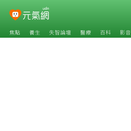
焦點
養生
失智論壇
醫療
百科
影音