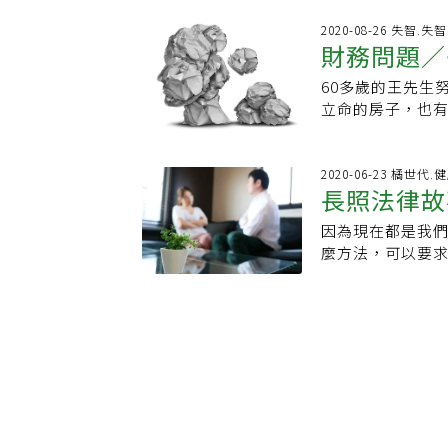
與，這部分會建
是妙招！「信託
配。「女兒40幾
2020-08-26 失智.失
並進行專款給付。
財務問題／
之後，太太得不到
護大展所舉辦的
唯一的兒子跟著
年長或失智、失
60多歲的王先生
買房？律師
常常撕破臉並發生
保障有兩大好處
立命的房子，也
與或是死後的遺
信託契約，主要
族，一個人逍遙
的議題。 專攻財
收益管理）。這
想到在聊天的過
產分配主要有幾
產，並事先訂立
師診斷為罹患輕
2020-06-23 橘世代.
要先「留一手」，
長照法律故
信託期間，銀行
心哥哥自己生活
身價千萬元的父親
願便可受到尊重
了申請保險理賠
費，結果贈與之
因為現在都是我
嗎？
屬、手足在財產
身體情況下，顏
黑字寫下來，導致
麼方法，可以要
老母親為例，在
且購買新保單！
願分配死後遺產
不小開銷！』」陳
款五百萬元」與
更好！？但對肩
筆遺囑和公證遺囑
詢。預約時，她
託人是老母親，
保險業務員還叫
狀況，來評估最
這樣向我回報，
老母親，信託利
家的用心照料，
讓子女繼承遺產，
詢當日，陳小姐
約方式明文標示
障礙證明！而一
太求心安！ 有一
律師，我今天來
則明確指明將剩
繼續擔負照顧王
騎腳踏車去幫老
刀直入的說。「
子。至於房子的
照中心，希望能
院了，但爺爺心
年103歲了！幾
在這項信託中，
題了！某日，弟
的安排。 然而，
而且阿姨舅舅們也
訂，在房子租金中
原本心想：「多