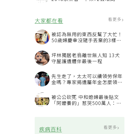
油品
看更多
大家都在看
被認為無用的東西反幫了大忙！
50歲婦慶幸沒隨手丟棄的3樣物
品
坪林獨居老翁離世無人知 13犬
守屋護遺體伴最後一程
先生走了，太太可以續領勞保年
金嗎？專家揭遺屬年金怎麼領，
看順位還要看資格
被公公砍死 中和媳婦最後貼文
「阿嬤養的」惹哭500萬人：下
輩子要幸福
看更多
疾病百科