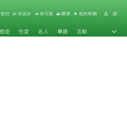
好如初
有設計
有行旅
願景
我的新聞
癌症
性愛
名人
專題
活動