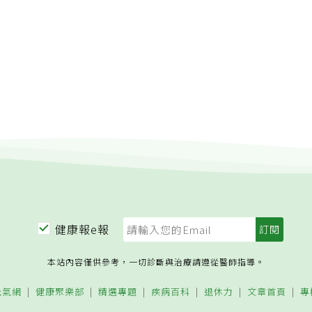
到底是不是好事，也很難說！「瞭解，那目前如果是要向其他人
。前二項之未遂犯罰之。」 (原文經吳挺絹律師同意後轉載，原
養費有兩個選擇，能執行哪一個？與您外婆目前的意願有關！」
入失智・時空記憶的旅人粉絲專頁！無論你是否為失智者，我們
，想要用孩子們沒有養她，所以要撤銷贈與把財產給拿回來，也
。我們提供專業醫療資訊和交流平台；而你來告訴我們，那些關
記得在您那些舅舅阿姨拒絕的1年內提出訴訟，而且您外婆會是
gt;&gt;
」我同時提醒陳小姐，不只有要求大家共同負擔扶養費的這一個
，我想先瞭解要求其他人一起分擔扶養費用的部分，因為是否要
我也還要回去問外婆的意思！」陳小姐一想到要說服老人家，在
就露出苦笑的表情！我不意外，我很常在遇到類似問題的晚輩臉
表情訊號！「扶養費請求的第１個方法是：您外婆當原告，向她
您的舅舅阿姨們提起訴訟，要求他們履行扶養義務，給付扶養
方法，一樣要說服您外婆來當原告！她是否願意告自己的孩子
論溝通！」經驗上，長輩們總是不想和子女們對簿公堂啊~「我
外婆好好溝通，有沒有不需要外婆當原告的方法呢？」陳小姐
要說服外婆，的確有一定的難度！「扶養費請求的第２個方法
告，向她的哥哥姊姊們，提出不當得利的訴訟，要求她們共同分
健康報e報
經自己幫您外婆給付的看護、醫藥費……等等費用！」我心想，
對陳小姐一家來說，會比較可行！「我覺得媽媽當原告，比較可
本站內容僅供參考，一切診斷與治療請遵從醫師指導。
該會比我外婆好說服，畢竟這些開銷，只有我們一家自己負擔，
」陳小姐臉上，似乎終於有了一線曙光！「好的，那還有一件
元氣網
健康聚樂部
精選專題
疾病百科
退休力
文章首頁
專
得回去跟媽媽溝通時，要提醒她！」「吳律師，請問是甚麼事