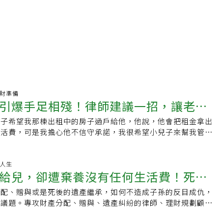
.理財準備
引爆手足相殘！律師建議一招，讓老母
兒子希望我那棟出租中的房子過戶給他，他說，他會把租金拿出
、兄弟也不失和
生活費，可是我擔心他不信守承諾，我很希望小兒子來幫我管財
，我往生了，我兩個兒子會兄弟鬩牆，到時大兒子跑去告小兒
以如何解決這項難題？」一位年約75歲、喪偶的老母親向律
iate Financial Planner）國際理財規劃顧問吳挺絹求助，提到
活人生
給兒，卻遭棄養沒有任何生活費！死後
老母親的眼神、語氣滿是憂慮。這位老母親擁有存款約五百萬
子在出租，平常和小兒子一起住，主要是小兒子在照顧她，面對
分配、贈與或是死後的遺產繼承，如何不造成子孫的反目成仇，
想給孩子，該怎麼做？
她不想貿然答應，又擔心斷然拒絕，會影響她與大兒子的感情，
的議題。專攻財產分配、贈與、遺產糾紛的律師、理財規劃顧問
足之情，也可能受到影響。當吳挺絹律師與老母親、大小兒子進
表示，財產分配、贈與有幾種狀況。首先，是生前進行財產分配贈
議以「安養信託」幫老母親守住老本。老人守住財產，財產信託