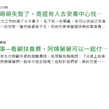
議父母親要先「留一手」，心有餘力的時候再做財產贈與及分
的目的，是藉由信託條款約定受益人養護、醫療…等相關權益，
歲工作不穩定，在家當啃老族，老爺爺身體越來越差，擔心走了
智100問
」吳挺絹律師在「愛長照」服務網站於2023臺灣輔具暨長期照
哥哥失智了，竟還有人去安養中心找他
保障，可以把房子只留給太太嗎？」 「有對夫妻很早就離婚，
講座中表示，年長長輩想守住自己的財產，或者晚輩、家人想幫
媽媽，老是把父親當成提款機，想探視兒子，試著培養感情，但
能長輩守住財產的有效策略之一，就是財產信託，而這樣的信託
努力工作的過了大半輩子，名下有一些積蓄，有可以供自己安身
2建議保財產
衝突，若死後一毛錢都不想給兒子，該怎麼做？」 生前財產贈
：第一，當一個人健康的時候，可以與銀行、親屬或律師先簽訂
有一些存款，雖然無妻無子女，他倒也樂得當個快樂的單身貴
產繼承，要如何處理且不造成子孫的反目成仇，是很多父母關心
可分為「金錢信託」（含保險金信託）與「不動產信託」（租金
自在！某日，王先生一如往常，去找自己的老弟一家串門子。沒
產分配、遺產糾紛的律師、理財規劃顧問(AFP)吳挺絹表示，財
代表可用簽訂信託契約的方式事先規劃、凍結、保留自己的財
程中，王先生竟突然口齒不清，而被弟弟送醫治療！後來他被醫
種狀況。首先，是生前進行財產贈與分配，這部分會建議父母親
往後受照護或接受醫療的規格、需求、金錢支出品項等細項，在
度腦中風，並且已經傷及到語言表達及認知能力！弟弟一家，擔
健康橘
心有餘力的時候再贈與。 因過去就曾發生，新竹有位獨生子向
事—看顧扶養費，阿姨舅舅可以一起付
、親屬或律師就得依這份合約確實執行，此時，自己的意志、意
有所不便，而為了可以就近照顧哥哥，便接他回家一起住！又為
承諾，將所有房地產贈與給他後，每個月給父親2萬元當作生活
，並真正落實。第二，一旦真的失智、失能，這也可以避免家
，弟弟聯絡王先生的保險業務員顏先生！沒想到竟在王先生這種
後，卻遭到兒子棄養。由於每月給生活費的口頭承諾，並無白紙
們家在付照顧外婆的相關費用，我想幫我媽媽問：『法律上有甚
管理上產生糾紛。信託財產分為：金錢信託、不動產信託以前述
先生還在弟弟不知情的情況下，勸王先生把原本的保單解約，並
父親無法任意撤銷贈與，造成遺憾。 再來，若是按照自己的意
求阿姨舅舅們一起來付這些錢嗎？這對於我們家，真的也是一筆
這例子中，吳挺絹建議老母親將信託財產分為兩部分處理：「存
而王先生也照做了！先不論保單這樣的處理，究竟是否對王先生
的話，則可以透過立遺囑的方式，方式有很多種，最建議的是代
小姐說。數月前，有位約40多歲的陳小姐到事務所來做法律諮
「房子」，信託時間皆為十年。在「存款五百萬」信託部分，委
負照顧王先生一責的弟弟來說：「哥哥都已經傷到認知能力了！
，爭議性相對較小。 不過實際操作上，還是要視每個人的家庭
只簡單和助理提到：「想來請教關於扶養費的問題。」聽到助理
受託人是小兒子，也就是由小兒子管理這五百萬元，受益人則是
他買新保單，這實在是匪夷所思的行為！」數月後，雖經弟弟一
適合的財產分配方式，以下就透過兩個案例來觀察，若是不想要
我心想：「她可能是遇到自己扶養父母親的問題。」到了面談諮
益分配上，主要用於老母親的生活費、醫療費，這些費用都以契
但很遺憾的，王先生仍被醫師診斷為失智症確診，並且領有身心
父母可以怎麼做？ 女兒不工作在家當啃老族生前贈與房子給太
如期赴約，但當她開口提出她的疑問後，竟嚇了我一大跳！「吳
，監察人則是律師和妹妹，當有一天老母親往生，在遺囑當中，
方面是因為生活習慣的不同；再者，弟弟夫妻年紀也不小，無法
對80幾歲的老夫妻，育有一對子女，老夫妻感情很好，爺爺常常
是想請教扶養方面的問題，但我是幫我外婆和媽媽問的！」她單
下來的錢全部給小兒子，因此在這項信託中，最終受益人為小兒
先生的責任，因此便在和王先生溝通後，弟弟安排王先生入住長
奶奶買菜，不過幾個月前，爺爺感冒引起肺炎住院，即便順利出
因此今天是遇到扶養外婆的問題嗎？」我心裡想著。「我外婆今
部分，老母親答應將房子分給大兒子，但房子也必須接受信託，
透過專業的機構來照顧王先生！弟弟想著，這樣應該後續就沒問
裡知道，自己的身體狀況越來越差，所以出院後，開始規劃財產
個月前，因為外婆感覺自己年紀很大了，身體狀況也愈來愈不好，
委託人是大兒子，受託人是老母親，受益人是大兒子，契約明
弟到長照中心去探望王先生時，沒想到竟碰到顏先生也在。弟弟
家中的一對子女，女兒長年工作不穩定，不但住在家裡，還時常
都7、80歲，年紀也不小了！所以他們就說服外婆，先來處理財
，必須撥出2.5萬元給老母親做生活費（信託管理費），大兒子
個人關心哥哥，也是好事！」沒想到數週後，弟弟竟被顏先生通