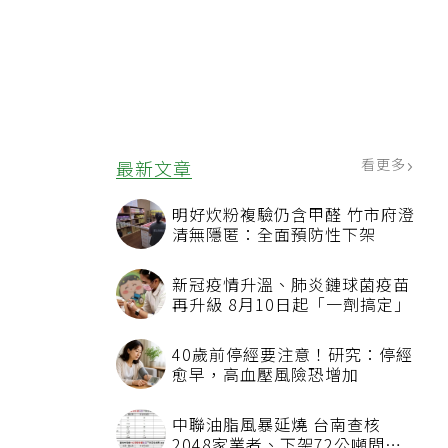
看更多
最新文章
明好炊粉複驗仍含甲醛 竹市府澄
清無隱匿：全面預防性下架
新冠疫情升溫、肺炎鏈球菌疫苗
再升級 8月10日起「一劑搞定」
40歲前停經要注意！研究：停經
愈早，高血壓風險恐增加
中聯油脂風暴延燒 台南查核
2048家業者、下架72公噸問題