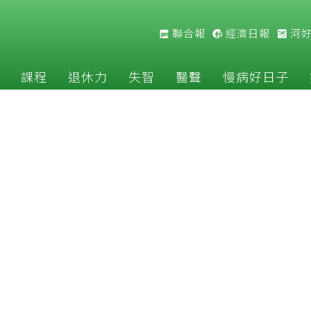
聯合報
經濟日報
河
課程
退休力
失智
醫聲
慢病好日子