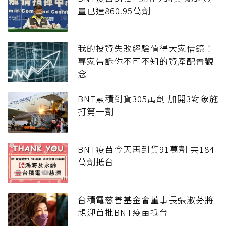
量已達860.95萬劑
我的投資失敗經驗值得大家借鏡！
專家告訴你不可不知的資產配置觀
念
BNT累積到貨305萬劑 加開3對象施
打第一劑
BNT疫苗今天再到貨91萬劑 共184
萬劑抵台
台積電慈善基金會董事長張淑芬將
親迎首批BNT疫苗抵台