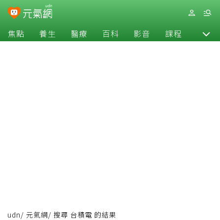
焦點
養生
醫療
百科
影音
課程
退休
udn
/
元氣網
/
搜尋 台積電 的結果