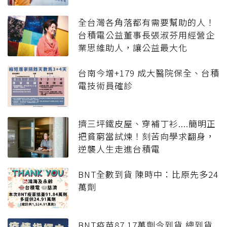
全台灣各角落都有需要幫助的人！
台積電公益董事長張淑芬用經營企
業思維助人，讓公益最大化
台南今增+179 成大醫院保全、台積
電技術員確診
擠三坪鐵皮屋、穿補丁衫....簡明正
把貧窮當試煉！刻苦向學求翻身，
逆襲人生走進台積電
BNT全數到貨 陳時中：比原先多24
萬劑
BNT疫苗87.17萬劑今到貨 總到貨