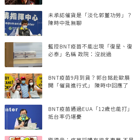
未承認催貨是「淡化郭董功勞」？
陳時中批無聊
藍控BNT疫苗不能出現「復星、復
必泰」名稱 政院：沒說過
BNT疫苗9月到貨？郭台銘赴歐展
開「催貨進行式」 陳時中回應了
BNT疫苗通過EUA「12歲也能打」
抵台率仍堪憂
劉德音：疫苗採購有很多專業 不是