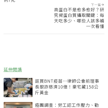
下一篇
高蛋白不是愈多愈好？研
究揭蛋白質攝取關鍵：每
天吃多少、哪些人該多補
一次看懂
延伸閱讀
誆買BNT疫苗…律師公會前理事
長狠詐慈濟10億！豪宅藏158公
斤黃金
癌團調查：勞工認工作壓力、勸