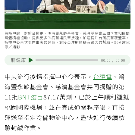
陳時中說，對於台積電、鴻海暨永齡基金會、慈濟基金會三間企業和民間
團體積極協助，提供更多的疫苗讓民眾接種，加速提升台灣疫苗覆蓋率，
指揮中心再次表達由衷的謝意，對疫苗注射順暢有很大的幫助。記者謝承
恩／攝影
聽健康
00:00
/
00:00
中央流行疫情指揮中心今表示，
台積電
、鴻
海暨永齡基金會、慈濟基金會共同捐贈的第
11批
BNT疫苗
87.17萬劑，已於上午順利運抵
桃園國際機場，並在完成通關程序後，直接
運送至指定冷儲物流中心，盡快進行後續檢
驗封緘作業。