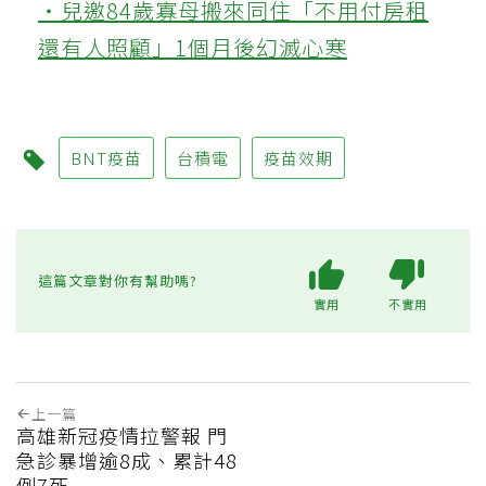
‧兒邀84歲寡母搬來同住「不用付房租
還有人照顧」1個月後幻滅心寒
BNT疫苗
台積電
疫苗效期
這篇文章對你有幫助嗎?
實用
不實用
上一篇
高雄新冠疫情拉警報 門
急診暴增逾8成、累計48
例7死