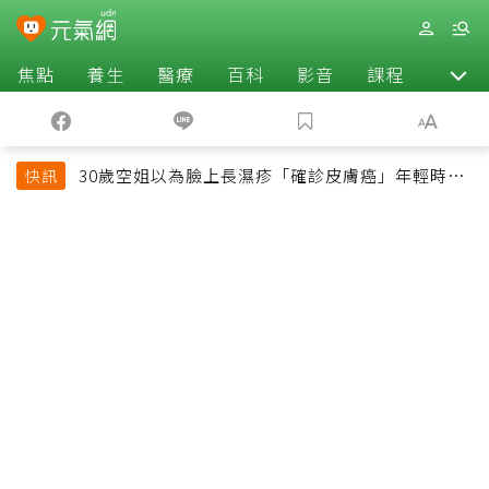
焦點
養生
醫療
百科
影音
課程
退休
30歲空姐以為臉上長濕疹「確診皮膚癌」年輕時一
快訊
習慣釀惡果超後悔