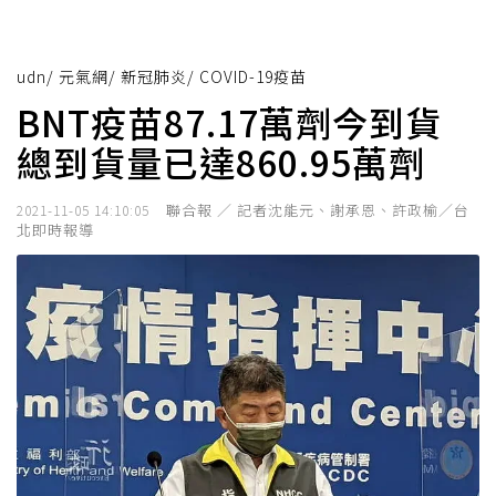
udn
/
元氣網
/
新冠肺炎
/
COVID-19疫苗
BNT疫苗87.17萬劑今到貨
總到貨量已達860.95萬劑
聯合報 ／ 記者沈能元、謝承恩、許政榆／台
2021-11-05 14:10:05
北即時報導