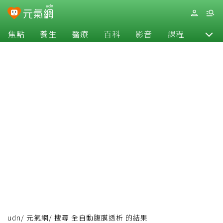
焦點
養生
醫療
百科
影音
課程
退休
udn
/
元氣網
/
搜尋 全自動腹膜透析 的結果