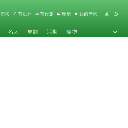
好如初
有設計
有行旅
願景
我的新聞
名人
專題
活動
寵物