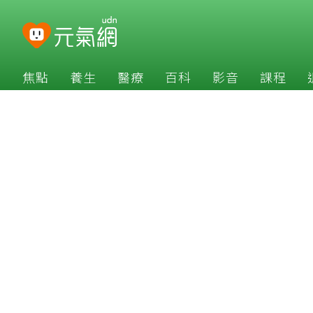
焦點
養生
醫療
百科
影音
課程