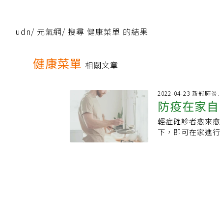
udn
/
元氣網
/
搜尋 健康菜單 的結果
健康菜單
相關文章
2022-04-23 新冠
防疫在家自
輕症確診者愈來
蛋香鮭魚炒
下，即可在家進
下廚！在家自己
可以嘗試；今天《P
單零失誤的健康
１：蛋香鮭魚炒飯
末、其他調味料▶簡
油鍋完畢後用中小
子拌成碎粒狀備用4
蔥末、白飯、蔥末