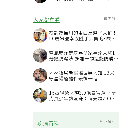
也碰壁
看更多
大家都在看
被認為無用的東西反幫了大忙！
50歲婦慶幸沒隨手丟棄的3樣物
品
電風扇滿是灰塵？家事達人教1
分鐘清潔法 多加一物還能防髒汙
附著
坪林獨居老翁離世無人知 13犬
守屋護遺體伴最後一程
15歲經營之神3.9億暴富落幕 麥
克風少年蘇友謙：每天領700元
過日子
看更多
疾病百科