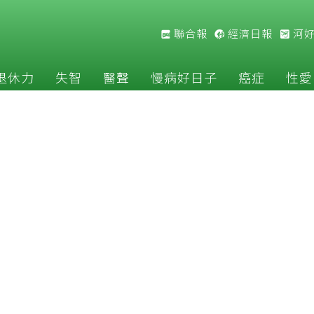
聯合報
經濟日報
河
退休力
失智
醫聲
慢病好日子
癌症
性愛