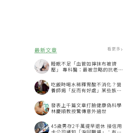
看更多
最新文章
睡眠不足「血管如擰抹布被擠
壓」 專科醫：最被忽略的抗老方
法
吃飯時喝水稀釋胃酸不消化？營
養師揭「反而有好處」某些族群
才要禁
發表上千篇文章打臉健康偽科學
林慶順教授驚傳意外過世
45歲男存2千萬提早退休 接信用
卡公司通知「淚回職場」：有錢