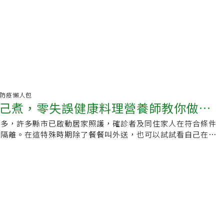
肺炎.防疫懶人包
己煮，零失誤健康料理營養師教你做：
愈多，許多縣市已啟動居家照護，確診者及同住家人在符合條件
飯、薑黃菇雞飯、蒜香鮮蝦粉絲煲
行隔離。在這特殊時期除了餐餐叫外送，也可以試試看自己在家
煮的料理除了泡麵、罐頭之外，其實還有很多簡單又新鮮的料理
rimePlus健康設計家》品牌營養師Evelyn就來教大家三道簡
料理，再同場加映一道大家夏天最喜歡的甜點吧！【健康菜單
】▶ 主要食材：白飯、鮭魚片、洋蔥末、蛋、油、蔥末、辣椒
易做法：1. 鮭魚片洗淨後先用米酒及鹽巴醃10~15分鐘2. 熱
火香煎鮭魚，煎至兩面金黃後起鍋3. 將鮭魚去皮去刺後，用叉
. 再將蛋炒至7~8分熟後起鍋備用5. 用鍋中剩餘的油依序將洋
、蛋、鮭魚加入拌炒6. 調味過後即可起鍋▶ 營養師碎碎念：鮭