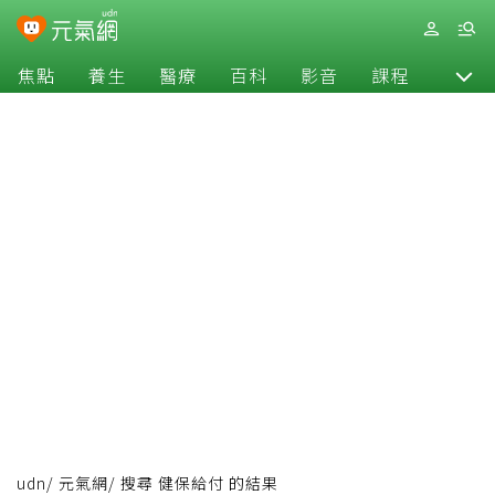
焦點
養生
醫療
百科
影音
課程
退休
udn
/
元氣網
/
搜尋 健保給付 的結果