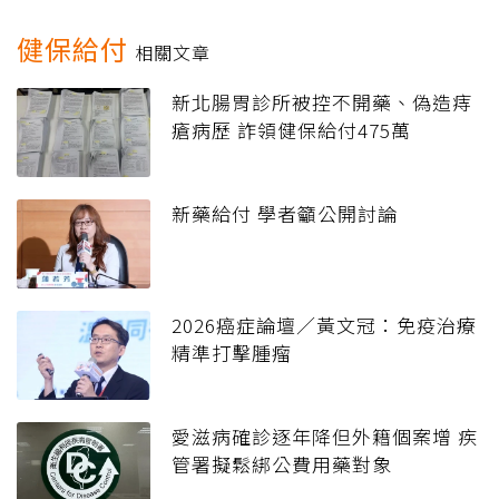
健保給付
相關文章
新北腸胃診所被控不開藥、偽造痔
瘡病歷 詐領健保給付475萬
新藥給付 學者籲公開討論
2026癌症論壇／黃文冠：免疫治療
精準打擊腫瘤
愛滋病確診逐年降但外籍個案增 疾
管署擬鬆綁公費用藥對象