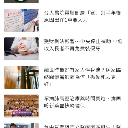
台大醫院電腦斷層「塞」到半年後
原因出在1重要人力
受財劃法影響…中央停止補助 中低
收入長者不再免費裝假牙
離世時最好有家人伴身邊？居家臨
終關懷醫師揭為何「孤獨死去更
好」
罕病肺高壓治療與時間賽跑，病團
盼新藥盡快納健保
台中巨擘級市立醫療園區誕生！醫