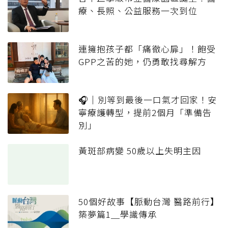
療、長照、公益服務一次到位
連擁抱孩子都「痛徹心扉」！飽受
GPP之苦的她，仍勇敢找尋解方
🎧｜別等到最後一口氣才回家！安
寧療護轉型，提前2個月「準備告
別」
黃斑部病變 50歲以上失明主因
50個好故事【脈動台灣 醫路前行】
築夢篇1＿學識傳承