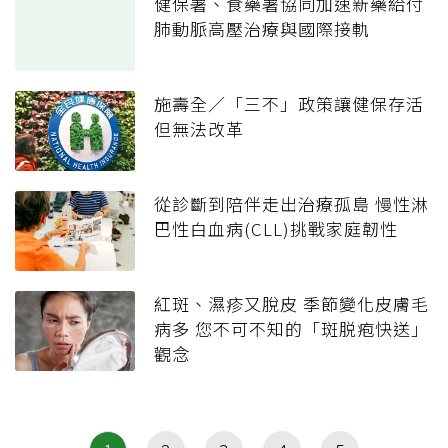
健保署、食藥署協同加速新藥給付
肺動脈高壓治療與國際接軌
施壽全／「三不」政策讓健保存活
但無法改革
從診斷到陪伴走出治療孤島 慢性淋
巴性白血病(CLL)挑戰家庭韌性
紅斑、濕疹又脫皮 季節變化皮膚毛
病多 您不可不知的「斑脱疱快送」
觀念