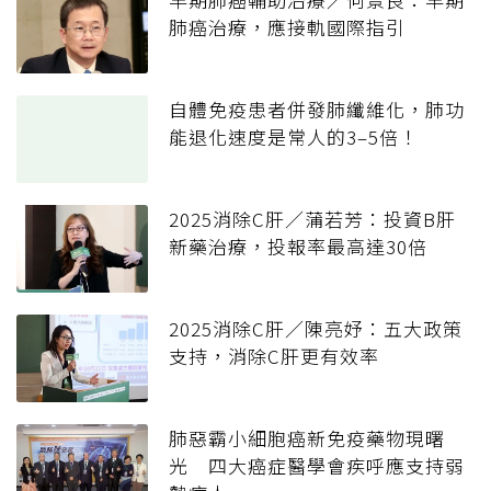
肺癌治療，應接軌國際指引
自體免疫患者併發肺纖維化，肺功
能退化速度是常人的3–5倍！
2025消除C肝／蒲若芳：投資B肝
新藥治療，投報率最高達30倍
2025消除C肝／陳亮妤：五大政策
支持，消除C肝更有效率
肺惡霸小細胞癌新免疫藥物現曙
光 四大癌症醫學會疾呼應支持弱