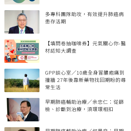
多專科團隊助攻，有效提升肺癌病
患存活期
【填問卷抽咖啡券】元氣關心你-醫
材認知大調查
GPP談心室／10歲全身冒膿疱痛到
撞牆 27年後靠新藥物找回期盼的尋
常生活
早期肺癌輔助治療／余忠仁：從篩
檢、診斷到治療，須環環相扣
早期肺癌輔助治療／何景良：早期