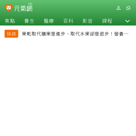
焦點
養生
醫療
百科
影音
課程
退休
果乾取代糖果是進步、取代水果卻是退步！營養師
快訊
揭果乾堅果常見健康陷阱