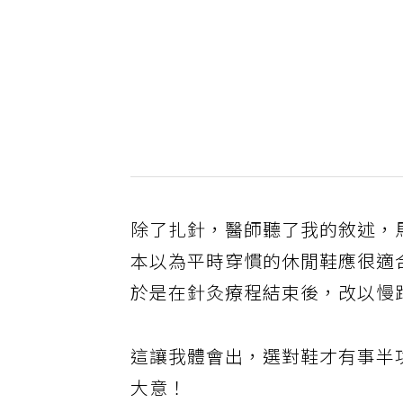
除了扎針，醫師聽了我的敘述，
本以為平時穿慣的休閒鞋應很適
於是在針灸療程結束後，改以慢
這讓我體會出，選對鞋才有事半
大意！