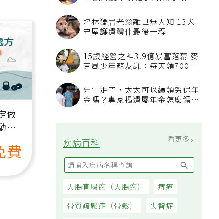
50歲婦慶幸沒隨手丟棄的3樣物
品
坪林獨居老翁離世無人知 13犬
守屋護遺體伴最後一程
15歲經營之神3.9億暴富落幕 麥
克風少年蘇友謙：每天領700元
過日子
先生走了，太太可以續領勞保年
金嗎？專家揭遺屬年金怎麼領，
看順位還要看資格
定做
動、
也能
看更多
疾病百科
免費
大腸直腸癌（大腸癌）
痔瘡
骨質疏鬆症（骨鬆）
失智症