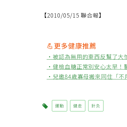
【2010/05/15 聯合報】
💪更多健康推薦
‧被認為無用的東西反幫了大
‧健檢血糖正常別安心太早！
‧兒邀84歲寡母搬來同住「
運動
健走
針灸