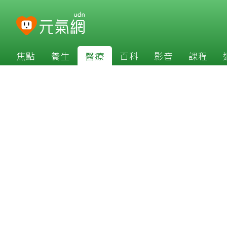
焦點
養生
醫療
百科
影音
課程