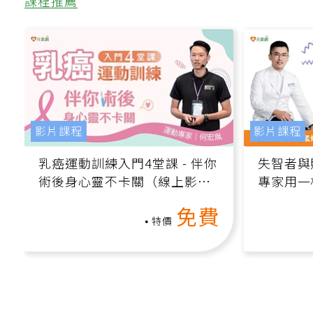
課程推薦
影片課程
影片課程
乳癌運動訓練入門4堂課 - 伴你
失智者與
術後身心靈不卡關（線上影音
專家用一
課）
轉退化大
免費
特價