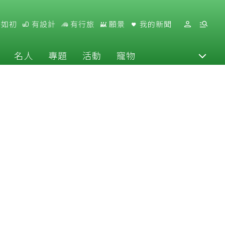
好如初
有設計
有行旅
願景
我的新聞
名人
專題
活動
寵物