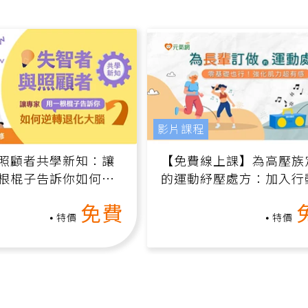
影片課程
照顧者共學新知：讓
【免費線上課】為高壓族
根棍子告訴你如何逆
的運動紓壓處方：加入行
腦（線上影音課）
增肌、互動元素，0基礎
免費
做！
特價
特價