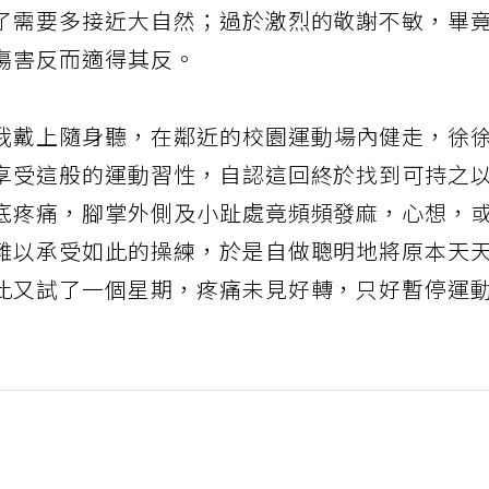
了需要多接近大自然；過於激烈的敬謝不敏，畢
傷害反而適得其反。
我戴上隨身聽，在鄰近的校園運動場內健走，徐
享受這般的運動習性，自認這回終於找到可持之
底疼痛，腳掌外側及小趾處竟頻頻發麻，心想，
難以承受如此的操練，於是自做聰明地將原本天
此又試了一個星期，疼痛未見好轉，只好暫停運