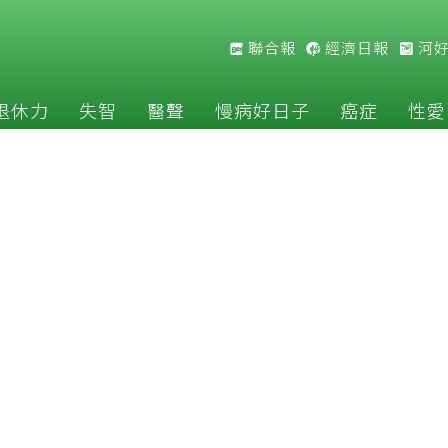
聯合報
經濟日報
河
退休力
失智
醫聲
慢病好日子
癌症
性愛