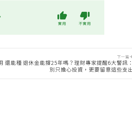
?
實用
不實用
下一篇
用 還能種
退休金能撐25年嗎？理財專家提醒6大警訊
別只擔心投資，更要留意這些支