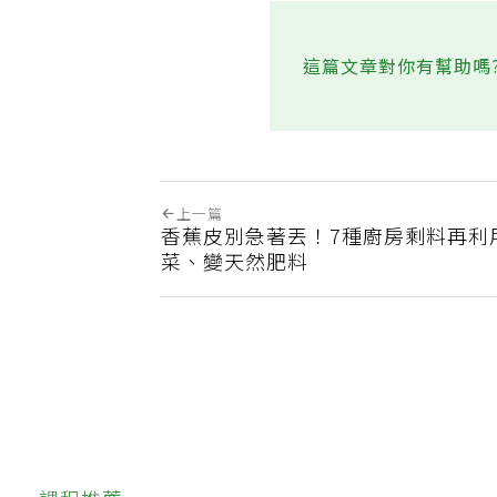
這篇文章對你有幫助嗎
上一篇
香蕉皮別急著丟！7種廚房剩料再利
菜、變天然肥料