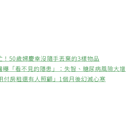
忙！50歲婦慶幸沒隨手丟棄的3樣物品
醫曝「看不見的隱患」：失智、糖尿病風險大增
不用付房租還有人照顧」1個月後幻滅心寒